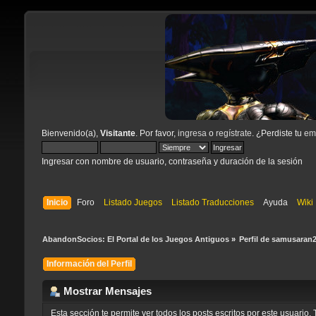
Bienvenido(a),
Visitante
. Por favor,
ingresa
o
regístrate
. ¿Perdiste tu
ema
Ingresar con nombre de usuario, contraseña y duración de la sesión
Inicio
Foro
Listado Juegos
Listado Traducciones
Ayuda
Wiki
AbandonSocios: El Portal de los Juegos Antiguos
»
Perfil de samusaran2
Información del Perfil
Mostrar Mensajes
Esta sección te permite ver todos los posts escritos por este usuari