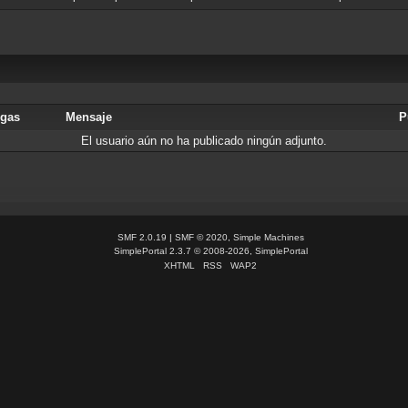
rgas
Mensaje
P
El usuario aún no ha publicado ningún adjunto.
SMF 2.0.19
|
SMF © 2020
,
Simple Machines
SimplePortal 2.3.7 © 2008-2026, SimplePortal
XHTML
RSS
WAP2