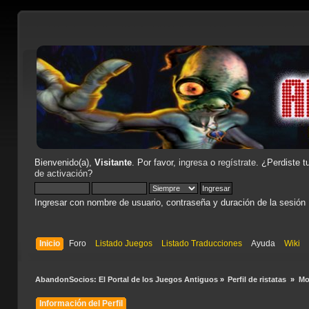
Bienvenido(a),
Visitante
. Por favor,
ingresa
o
regístrate
. ¿Perdiste t
de activación
?
Ingresar con nombre de usuario, contraseña y duración de la sesión
Inicio
Foro
Listado Juegos
Listado Traducciones
Ayuda
Wiki
AbandonSocios: El Portal de los Juegos Antiguos
»
Perfil de ristatas 
»
Mo
Información del Perfil