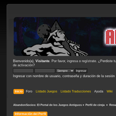
Bienvenido(a),
Visitante
. Por favor,
ingresa
o
regístrate
. ¿Perdiste t
de activación
?
Ingresar con nombre de usuario, contraseña y duración de la sesión
Inicio
Foro
Listado Juegos
Listado Traducciones
Ayuda
Wiki
AbandonSocios: El Portal de los Juegos Antiguos
»
Perfil de cireja 
»
Res
Información del Perfil