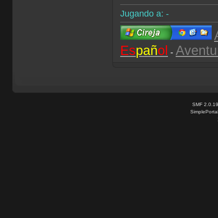
Jugando a: -
Es
pañ
ol
Aventu
-
SMF 2.0.1
SimplePorta