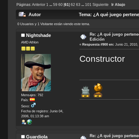
Páginas:
Anterior
1
...
59
60
[
61
]
62
63
...
101
Siguiente
Ir Abajo
Autor
Tema: ¿A qué juego pertenec
0 Usuarios y 1 Visitante están viendo este tema.
Re: ¿A qué juego pertenec
Nightshade
Edición
AMD Athlon
«
Respuesta #900 en:
Junio 21, 2010,
Constructor
Mensajes: 792
País:
Sexo:
Fecha de registro: Junio 04,
2006, 01:13:38 am
Re: ¿A qué juego pertenec
Guardiola