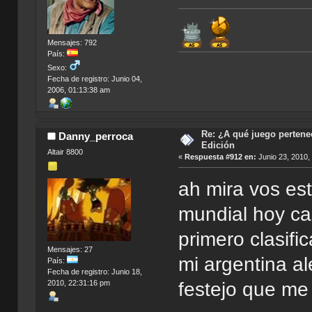
Mensajes: 792
País:
Sexo:
Fecha de registro: Junio 04,
2006, 01:13:38 am
Re: ¿A qué juego pertenec
Danny_perroca
Edición
Altair 8800
«
Respuesta #912 en:
Junio 23, 2010,
ah mira vos est
mundial hoy cas
primero clasif
Mensajes: 27
mi argentina al
País:
Fecha de registro: Junio 18,
2010, 22:31:16 pm
festejo que me