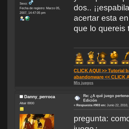
Sexo:
dos.. ¡¡espabil
Fecha de registro: Marzo 05,
2007, 14:47:05 pm
acertar esta en
que lo quereis
CLICK AQUI >> Tutorial b
abandonware << CLICK 
Mis juegos
Re: ¿A qué juego pertenec
Danny_perroca
Edición
Altair 8800
«
Respuesta #903 en:
Junio 22, 2010,
pregunta: como
juego¿