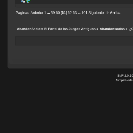
Páginas:
Anterior
1
...
59
60
[
61
]
62
63
...
101
Siguiente
Ir Arriba
AbandonSocios: El Portal de los Juegos Antiguos
»
Abandonsocios
»
¿C
SMF 2.0.1
SimplePorta