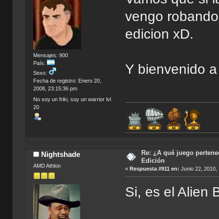
vengo robando 
edicion xD.
Mensajes: 900
País:
Y bienvenido a
Sexo:
Fecha de registro: Enero 20,
2008, 23:15:36 pm
No soy un friki, soy un warrior lvl
20
Re: ¿A qué juego pertenec
Nightshade
Edición
AMD Athlon
«
Respuesta #911 en:
Junio 22, 2010,
Si, es el Alien 