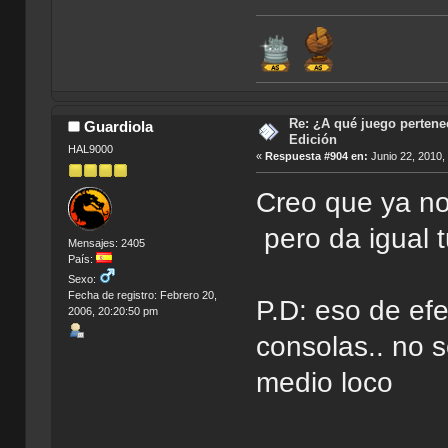
Re: ¿A qué juego pertenec
Guardiola
Edición
HAL9000
«
Respuesta #904 en:
Junio 22, 2010,
Creo que ya n
pero da igual t
Mensajes: 2405
País:
Sexo:
Fecha de registro: Febrero 20,
P.D: eso de ef
2006, 20:20:50 pm
consolas.. no s
medio loco