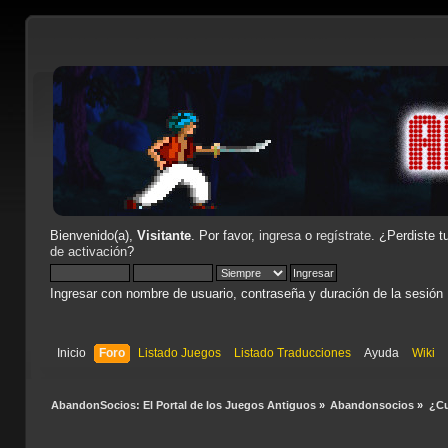
Bienvenido(a),
Visitante
. Por favor,
ingresa
o
regístrate
. ¿Perdiste t
de activación
?
Ingresar con nombre de usuario, contraseña y duración de la sesión
Inicio
Foro
Listado Juegos
Listado Traducciones
Ayuda
Wiki
AbandonSocios: El Portal de los Juegos Antiguos
»
Abandonsocios
»
¿Cu