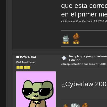
que esta correc
en el primer m
«
Última modificación: Junio 23, 2010,
Re: ¿A qué juego pertenec
bows-ska
Edición
IBM Roadrunner
«
Respuesta #913 en:
Junio 23, 2010,
¿Cyberlaw 2000