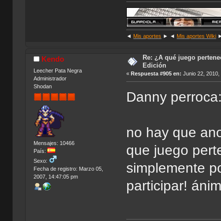
◄
Mis aportes
► ◄
Mis aportes Wiki
Re: ¿A qué juego pertenec
Kendo
Edición
Leecher Pata Negra
«
Respuesta #905 en:
Junio 22, 2010,
Administrador
Shodan
Danny perroca
no hay que ano
Mensajes: 10466
que juego pert
País:
Sexo:
simplemente po
Fecha de registro: Marzo 05,
2007, 14:47:05 pm
participar! áni