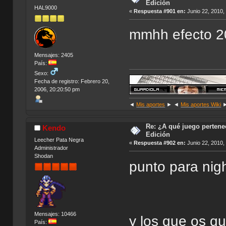
Edición
HAL9000
«
Respuesta #901 en:
Junio 22, 2010,
mmhh efecto 20
Mensajes: 2405
País:
Sexo:
Fecha de registro: Febrero 20,
2006, 20:20:50 pm
◄
Mis aportes
► ◄
Mis aportes Wiki
Re: ¿A qué juego pertenec
Kendo
Edición
Leecher Pata Negra
«
Respuesta #902 en:
Junio 22, 2010,
Administrador
Shodan
punto para nigh
Mensajes: 10466
y los que os qu
País: