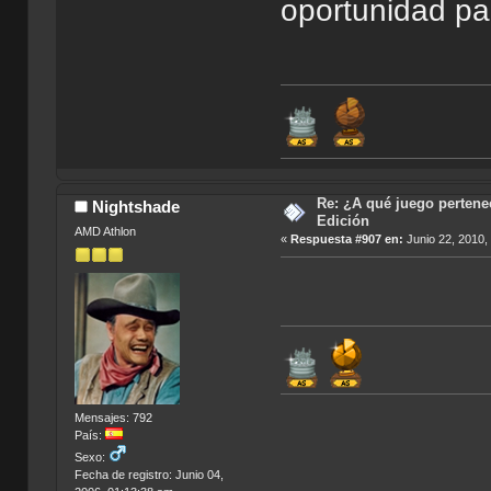
oportunidad part
Re: ¿A qué juego pertenec
Nightshade
Edición
AMD Athlon
«
Respuesta #907 en:
Junio 22, 2010,
Mensajes: 792
País:
Sexo:
Fecha de registro: Junio 04,