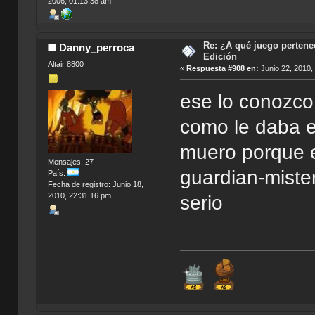
2006, 01:13:38 am
Re: ¿A qué juego pertenec
Danny_perroca
Edición
Altair 8800
«
Respuesta #908 en:
Junio 22, 2010,
ese lo conozco
como le daba en 
muero porque e
Mensajes: 27
guardian-miste
País:
Fecha de registro: Junio 18,
2010, 22:31:16 pm
serio