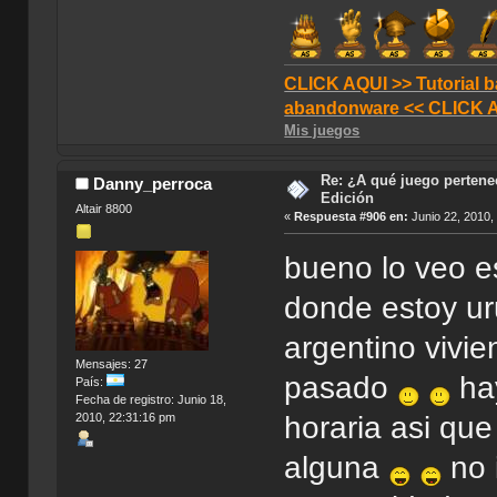
CLICK AQUI >> Tutorial b
abandonware << CLICK 
Mis juegos
Re: ¿A qué juego pertenec
Danny_perroca
Edición
Altair 8800
«
Respuesta #906 en:
Junio 22, 2010,
bueno lo veo es
donde estoy u
argentino vivie
Mensajes: 27
pasado
hay
País:
Fecha de registro: Junio 18,
2010, 22:31:16 pm
horaria asi qu
alguna
no 