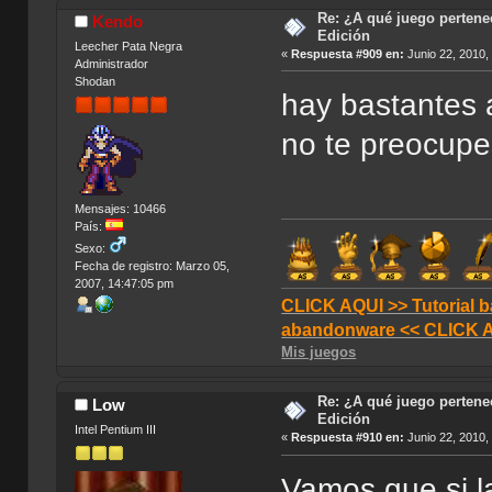
Re: ¿A qué juego pertenec
Kendo
Edición
Leecher Pata Negra
«
Respuesta #909 en:
Junio 22, 2010,
Administrador
Shodan
hay bastantes 
no te preocupe
Mensajes: 10466
País:
Sexo:
Fecha de registro: Marzo 05,
2007, 14:47:05 pm
CLICK AQUI >> Tutorial b
abandonware << CLICK 
Mis juegos
Re: ¿A qué juego pertenec
Low
Edición
Intel Pentium III
«
Respuesta #910 en:
Junio 22, 2010,
Vamos que si l