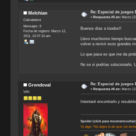
Re: Especial de juegos 
Melchian
«
Respuesta #5 en:
Marzo 12,
Calculadora
Mensajes: 9
Buenos días a toodos!!
Fecha de registro: Marzo 12,
2011, 10:37:10 am
Llevo muchisimo tiempo buscan
volver a revivir esos grandes 
Lo que pasa es que me da probl
No se si podrías solucionarlo.
Re: Especial de juegos 
Grondoval
«
Respuesta #6 en:
Marzo 12,
VIKI
Intentaré encontrarlo y resubirl
Spoiler (click para mostrar/ocultar)
Yo digo: "No dejes lo de ayer sin term