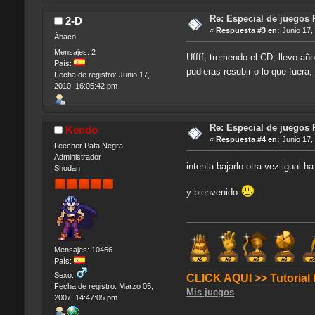
Re: Especial de juegos 
2-D
«
Respuesta #3 en:
Junio 17,
Ábaco
Mensajes: 2
Uffff, tremendo el CD, llevo añ
País:
pudieras resubir o lo que fuer
Fecha de registro: Junio 17,
2010, 16:05:42 pm
Re: Especial de juegos 
Kendo
«
Respuesta #4 en:
Junio 17,
Leecher Pata Negra
Administrador
intenta bajarlo otra vez igual ha
Shodan
y bienvenido
Mensajes: 10466
País:
Sexo:
CLICK AQUI >> Tutorial
Fecha de registro: Marzo 05,
Mis juegos
2007, 14:47:05 pm