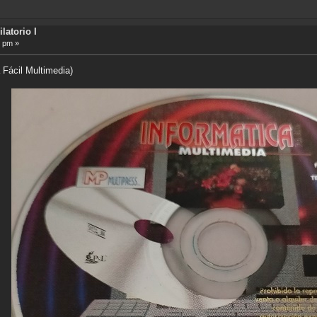
latorio I
2 pm »
 Fácil Multimedia)