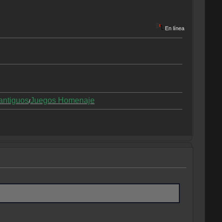
En línea
antiguos
Juegos Homenaje
/