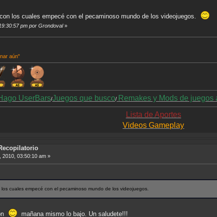
a con los cuales empecé con el pecaminoso mundo de los videojuegos.
, 19:30:57 pm por Grondoval
»
inar aún"
Hago UserBars
Juegos que busco
Remakes y Mods de juegos 
/
/
Lista de Aportes
Videos Gameplay
Recopilatorio
 2010, 03:50:10 am »
on los cuales empecé con el pecaminoso mundo de los videojuegos.
ión
mañana mismo lo bajo. Un saludete!!!