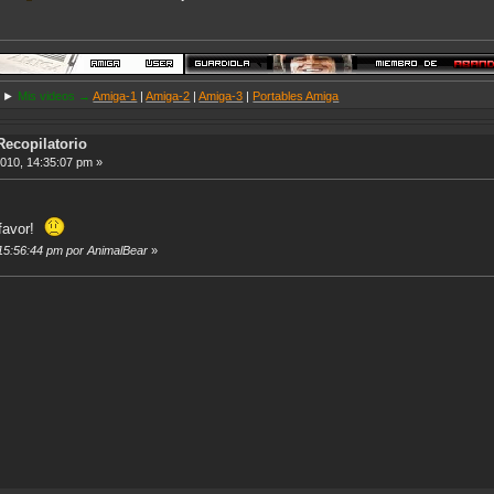
►
Mis videos →
Amiga-1
|
Amiga-2
|
Amiga-3
|
Portables Amiga
Recopilatorio
2010, 14:35:07 pm »
 favor!
, 15:56:44 pm por AnimalBear
»