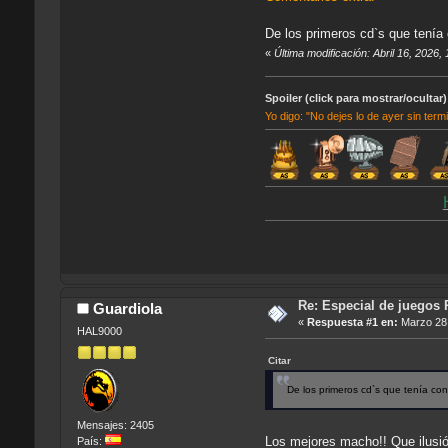
De los primeros cd`s que tení
«
Última modificación: Abril 16, 2026
Spoiler (click para mostrar/ocultar)
Yo digo: "No dejes lo de ayer sin term
Re: Especial de juegos 
Guardiola
«
Respuesta #1 en:
Marzo 28,
HAL9000
Citar
De los primeros cd`s que tenía c
Mensajes: 2405
Los mejores macho!! Que ilus
País: