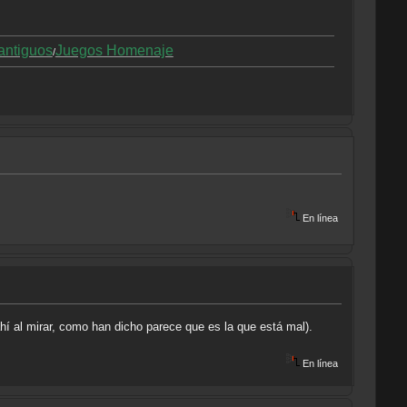
antiguos
Juegos Homenaje
/
En línea
hí al mirar, como han dicho parece que es la que está mal).
En línea