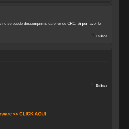
ero no se puede descomprimir, da error de CRC. Si por favor lo
En línea
En línea
donware << CLICK AQUI