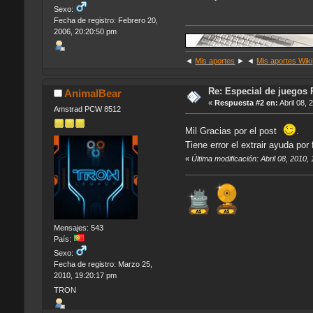
Sexo:
Fecha de registro: Febrero 20,
2006, 20:20:50 pm
◄
Mis aportes
► ◄
Mis aportes Wiki
Re: Especial de juegos 
AnimalBear
«
Respuesta #2 en:
Abril 08, 
Amstrad PCW 8512
Mil Gracias por el post
.
Tiene error el extrair ayuda por
«
Última modificación: Abril 08, 2010
Mensajes: 543
País:
Sexo:
Fecha de registro: Marzo 25,
2010, 19:20:17 pm
TRON