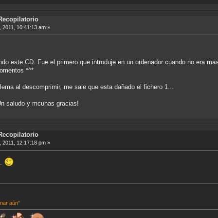
Recopilatorio
 2011, 10:41:13 am »
do este CD. Fue el primero que introduje en un ordenador cuando no era ma
momentos *^*
ema al descomprimir, me sale que esta dañado el fichero 1...
 Un saludo y mcuhas gracias!
Recopilatorio
 2011, 12:17:18 pm »
o.
inar aún"