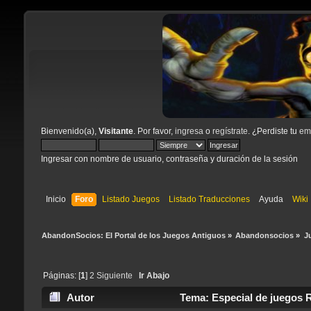
Bienvenido(a),
Visitante
. Por favor,
ingresa
o
regístrate
. ¿Perdiste tu
ema
Ingresar con nombre de usuario, contraseña y duración de la sesión
Inicio
Foro
Listado Juegos
Listado Traducciones
Ayuda
Wiki
AbandonSocios: El Portal de los Juegos Antiguos
»
Abandonsocios
»
J
Páginas: [
1
]
2
Siguiente
Ir Abajo
Autor
Tema: Especial de juegos R