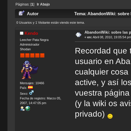
Páginas: [
1
]
Ir Abajo
Autor
Tema: AbandonWiki: sobre la
0 Usuarios y 1 Visitante están viendo este tema.
AbandonWiki: sobre las p
Kendo
«
en:
Abril 08, 2010, 19:05:54 pm
Leecher Pata Negra
Administrador
Recordad que t
Shodan
usuario en Aba
cualquier cosa 
active, y así lo
Mensajes: 10466
País:
vuestra página
Sexo:
Fecha de registro: Marzo 05,
(y la wiki os av
2007, 14:47:05 pm
privado)