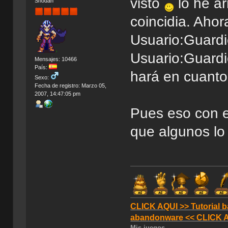
visto
lo he ar
Shodan
coincidia. Aho
Usuario:Guardio
Usuario:Guardi
Mensajes: 10466
País:
hará en cuanto
Sexo:
Fecha de registro: Marzo 05,
2007, 14:47:05 pm
Pues eso con e
que algunos lo
CLICK AQUI >> Tutorial b
abandonware << CLICK 
Mis juegos