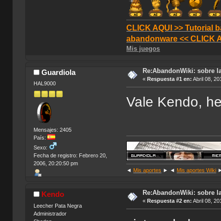
CLICK AQUI >> Tutorial b
abandonware << CLICK 
Mis juegos
Re:AbandonWiki: sobre la
Guardiola
«
Respuesta #1 en:
Abril 08, 20
HAL9000
Vale Kendo, he
Mensajes: 2405
País:
Sexo:
Fecha de registro: Febrero 20,
2006, 20:20:50 pm
◄
Mis aportes
► ◄
Mis aportes Wiki
Re:AbandonWiki: sobre la
Kendo
«
Respuesta #2 en:
Abril 08, 20
Leecher Pata Negra
Administrador