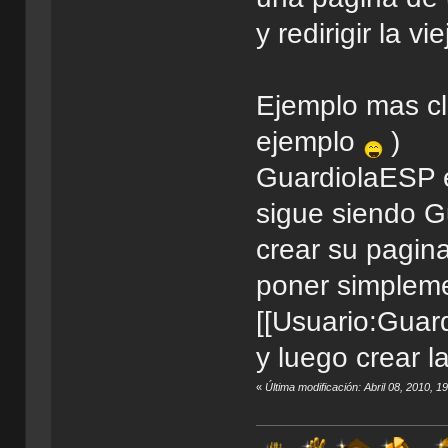
y redirigir la vi
Ejemplo mas cla
ejemplo
)
GuardiolaESP e
sigue siendo G
crear su pagin
poner simple
[[Usuario:Guard
y luego crear l
«
Última modificación: Abril 08, 2010, 