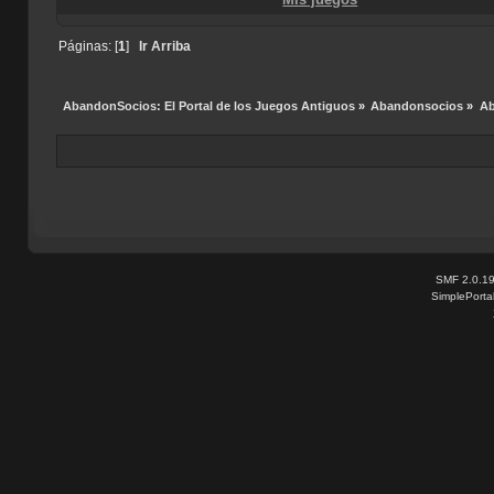
Páginas: [
1
]
Ir Arriba
AbandonSocios: El Portal de los Juegos Antiguos
»
Abandonsocios
»
Ab
SMF 2.0.1
SimplePorta