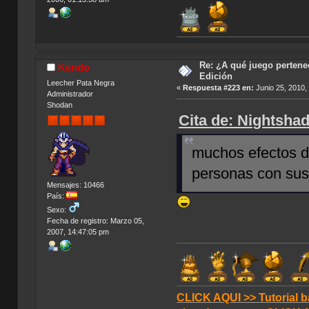
Re: ¿A qué juego pertenec
Kendo
Edición
Leecher Pata Negra
«
Respuesta #223 en:
Junio 25, 2010,
Administrador
Shodan
Cita de: Nightshad
muchos efectos d
personas con sus
Mensajes: 10466
País:
Sexo:
Fecha de registro: Marzo 05,
2007, 14:47:05 pm
CLICK AQUI >> Tutorial b