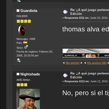
Re: ¿A qué juego pertenec
Guardiola
Edición
HAL9000
«
Respuesta #211 en:
Junio 10, 2010,
thomas alva e
Mensajes: 2405
País:
Sexo:
Fecha de registro: Febrero 20,
2006, 20:20:50 pm
◄
Mis aportes
► ◄
Mis aportes Wiki
Re: ¿A qué juego pertenec
Nightshade
Edición
AMD Athlon
«
Respuesta #212 en:
Junio 12, 2010,
No, pero si el 