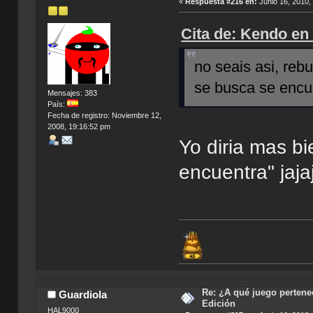
«
Respuesta #216 en:
Junio 16, 2010,
Cita de: Kendo en
no seais asi, reb
se busca se encu
Mensajes: 383
País:
Fecha de registro: Noviembre 12,
2008, 19:16:52 pm
Yo diria mas bi
encuentra" jaja
Re: ¿A qué juego pertenec
Guardiola
Edición
HAL9000