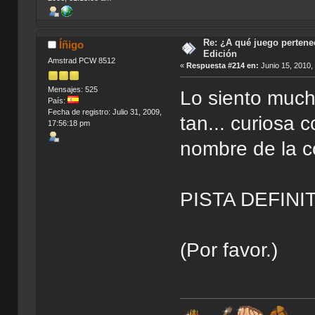
Re: ¿A qué juego pertenec
Íñigo
Edición
Amstrad PCW 8512
«
Respuesta #214 en:
Junio 15, 2010,
Mensajes: 525
Lo siento much
País:
Fecha de registro: Julio 31, 2009,
tan... curiosa 
17:56:18 pm
nombre de la c
PISTA DEFINI
(Por favor.)