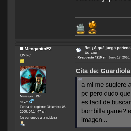
Re: ¿A qué juego pertenec
MenganitoFZ
Edición
IBM PC
«
Respuesta #219 en:
Junio 17, 2010,
Cita de: Guardiola
a mi me sugiere a
pc pero dudo que
Mensajes: 197
es fácil de busca
Sexo:
Fecha de registro: Diciembre 03,
bombilla game? ed
2008, 04:14:47 am
No pertenece a la nobleza
imagen...