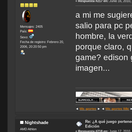
«
Respuesta #217 en:
Junio 16, 2010,
a mi me sugier
salio para pc 
Mensajes: 2405
País:
hombre, la verd
Sexo:
Fecha de registro: Febrero 20,
porque claro, 
2006, 20:20:50 pm
game? edison g
imagen...
◄
Mis aportes
► ◄
Mis aportes Wiki
Re: ¿A qué juego pertenec
Nightshade
Edición
AMD Athlon
«
Respuesta #218 en:
Junio 17, 2010,