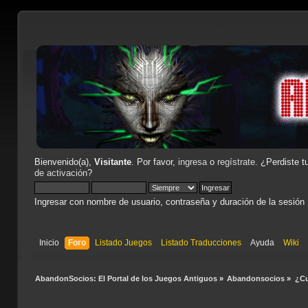
Bienvenido(a),
Visitante
. Por favor,
ingresa
o
regístrate
. ¿Perdiste t
de activación
?
Ingresar con nombre de usuario, contraseña y duración de la sesión
Inicio
Foro
Listado Juegos
Listado Traducciones
Ayuda
Wiki
AbandonSocios: El Portal de los Juegos Antiguos
»
Abandonsocios
»
¿Cu