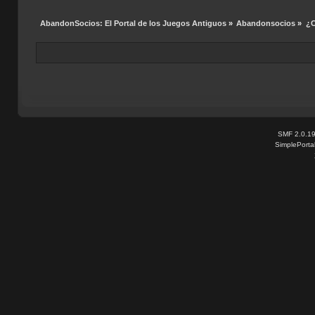
AbandonSocios: El Portal de los Juegos Antiguos
»
Abandonsocios
»
¿C
SMF 2.0.1
SimplePorta