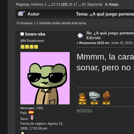
Páginas:
Anterior
1
...
13
14
[
15
]
16
17
...
91
Siguiente
Ir Abajo
Autor
Tema: ¿A qué juego pertenec
0 Usuarios y 1 Visitante están viendo este tema.
Re: ¿A qué juego pertenec
bows-ska
Edición
IBM Roadrunner
«
Respuesta #210 en:
Junio 10, 2010,
Mmmm, la cara 
sonar, pero no 
Mensajes: 1351
APORTES
País:
Sexo:
Fecha de registro: Agosto 13,
2009, 17:01:06 pm