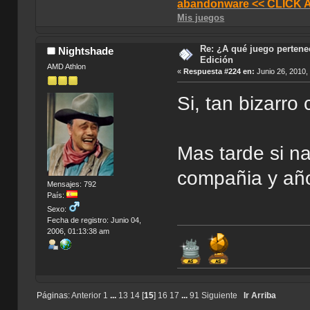
abandonware << CLICK 
Mis juegos
Re: ¿A qué juego pertenec
Nightshade
Edición
AMD Athlon
«
Respuesta #224 en:
Junio 26, 2010,
Si, tan bizarr
Mas tarde si na
compañia y año
Mensajes: 792
País:
Sexo:
Fecha de registro: Junio 04,
2006, 01:13:38 am
Páginas:
Anterior
1
...
13
14
[
15
]
16
17
...
91
Siguiente
Ir Arriba