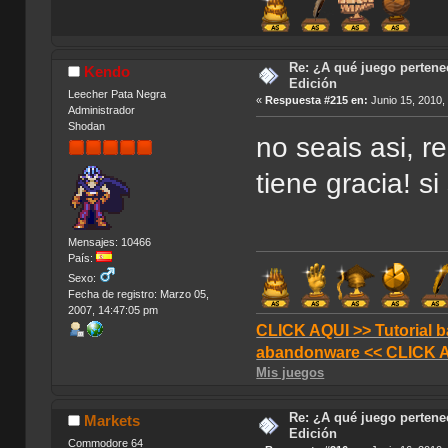
Re: ¿A qué juego pertenec
Kendo
Edición
Leecher Pata Negra
«
Respuesta #215 en:
Junio 15, 2010,
Administrador
Shodan
no seais asi, 
tiene gracia! s
Mensajes: 10466
País:
Sexo:
Fecha de registro: Marzo 05,
2007, 14:47:05 pm
CLICK AQUI >> Tutorial b
abandonware << CLICK 
Mis juegos
Re: ¿A qué juego pertenec
Markets
Edición
Commodore 64