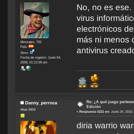
No, no es ese.
virus informáti
electrónicos de
más ni menos 
Mensajes: 792
País:
antivirus cread
Sexo:
Fecha de registro: Junio 04,
2006, 01:13:38 am
Re: ¿A qué juego pertenec
Danny_perroca
Edición
Altair 8800
«
Respuesta #221 en:
Junio 24, 2010,
diria warrio wa