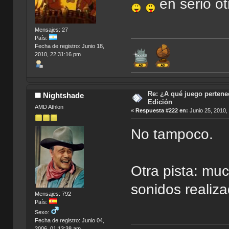
en serio ot
Mensajes: 27
País:
Fecha de registro: Junio 18,
2010, 22:31:16 pm
Re: ¿A qué juego pertenec
Nightshade
Edición
AMD Athlon
«
Respuesta #222 en:
Junio 25, 2010,
No tampoco.
Otra pista: mu
sonidos realiz
Mensajes: 792
País:
Sexo:
Fecha de registro: Junio 04,
2006, 01:13:38 am