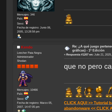
Mensajes: 346
País:
Sexo:
Fecha de registro: Junio 06,
2005, 13:28:58 pm
Re: ¿A qué juego pertene
Kendo
gráficas) - 1ª Edición
Leecher Pata Negra
«
Respuesta #1207 en:
Julio 21, 2025
Administrador
Shodan
que no pero ca
Mensajes: 10466
País:
Sexo:
CLICK AQUI >> Tutorial b
Fecha de registro: Marzo 05,
2007, 14:47:05 pm
abandonware << CLICK 