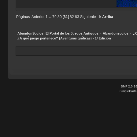
Páginas:
Anterior
1
...
79
80
[
81
]
82
83
Siguiente
Ir Arriba
AbandonSocios: El Portal de los Juegos Antiguos
»
Abandonsocios
»
¿C
¿A qué juego pertenece? (Aventuras gráficas) - 1ª Edición
SMF 2.0.1
SimplePorta