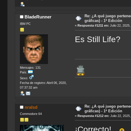
Re: ¿A qué juego pertene
BladeRunner
gráficas) - 1ª Edición
IBM PC
«
Respuesta #1211 en:
Julio 22, 2025
Es Still Life?
Mensajes: 131
País:
Sexo:
Fecha de registro: Abril 06, 2020,
07:37:32 am
Re: ¿A qué juego pertene
nralsd
gráficas) - 1ª Edición
Commodore 64
«
Respuesta #1212 en:
Julio 22, 2025
¡Correcto!