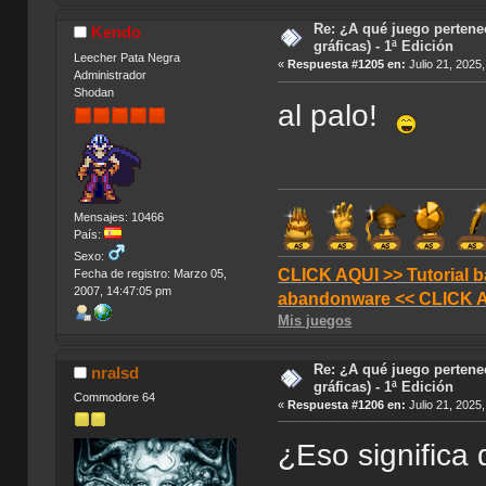
Re: ¿A qué juego pertene
Kendo
gráficas) - 1ª Edición
Leecher Pata Negra
«
Respuesta #1205 en:
Julio 21, 2025
Administrador
Shodan
al palo!
Mensajes: 10466
País:
Sexo:
CLICK AQUI >> Tutorial b
Fecha de registro: Marzo 05,
2007, 14:47:05 pm
abandonware << CLICK 
Mis juegos
Re: ¿A qué juego pertene
nralsd
gráficas) - 1ª Edición
Commodore 64
«
Respuesta #1206 en:
Julio 21, 2025
¿Eso significa 