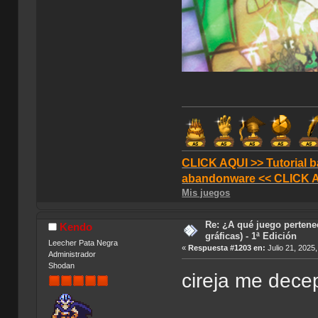
CLICK AQUI >> Tutorial b
abandonware << CLICK 
Mis juegos
Re: ¿A qué juego pertene
Kendo
gráficas) - 1ª Edición
Leecher Pata Negra
«
Respuesta #1203 en:
Julio 21, 2025
Administrador
Shodan
cireja me dece