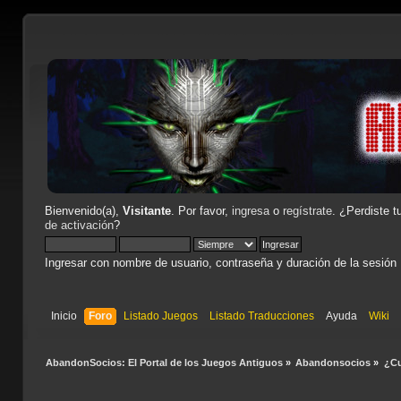
Bienvenido(a),
Visitante
. Por favor,
ingresa
o
regístrate
. ¿Perdiste t
de activación
?
Ingresar con nombre de usuario, contraseña y duración de la sesión
Inicio
Foro
Listado Juegos
Listado Traducciones
Ayuda
Wiki
AbandonSocios: El Portal de los Juegos Antiguos
»
Abandonsocios
»
¿Cu