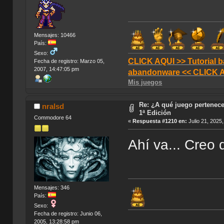
Mensajes: 10466
País:
Sexo:
CLICK AQUI >> Tutorial b
Fecha de registro: Marzo 05,
2007, 14:47:05 pm
abandonware << CLICK 
Mis juegos
Re: ¿A qué juego pertenece?
nralsd
1ª Edición
Commodore 64
«
Respuesta #1210 en:
Julio 21, 2025
Ahí va... Creo 
Mensajes: 346
País:
Sexo:
Fecha de registro: Junio 06,
2005, 13:28:58 pm