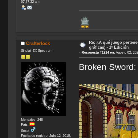
07:37:32 am
Re: ¿A qué juego pertene
Crafterlock
gráficas) - 1ª Edición
Sinclair ZX Spectrum
«
Respuesta #1214 en:
Agosto 02, 202
Broken Sword: 
Mensajes: 248
País:
Sexo:
Fecha de registro: Julio 12, 2018,