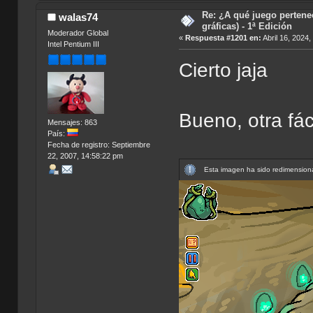
Re: ¿A qué juego pertene
walas74
gráficas) - 1ª Edición
Moderador Global
«
Respuesta #1201 en:
Abril 16, 2024
Intel Pentium III
Cierto jaja
Bueno, otra fáci
Mensajes: 863
País:
Fecha de registro: Septiembre
22, 2007, 14:58:22 pm
Esta imagen ha sido redimensiona