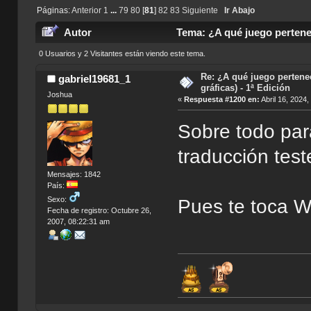
Páginas:
Anterior
1
...
79
80
[
81
]
82
83
Siguiente
Ir Abajo
Autor
Tema: ¿A qué juego pertenec
0 Usuarios y 2 Visitantes están viendo este tema.
Re: ¿A qué juego pertene
gabriel19681_1
gráficas) - 1ª Edición
Joshua
«
Respuesta #1200 en:
Abril 16, 2024
Sobre todo para
traducción te
Mensajes: 1842
País:
Sexo:
Pues te toca 
Fecha de registro: Octubre 26,
2007, 08:22:31 am