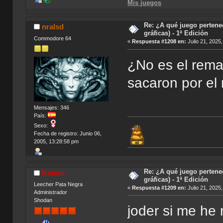
Mis juegos
Re: ¿A qué juego pertene
nralsd
gráficas) - 1ª Edición
Commodore 64
«
Respuesta #1208 en:
Julio 21, 2025
¿No es el rema
sacaron por el
Mensajes: 346
País:
Sexo:
Fecha de registro: Junio 06,
2005, 13:28:58 pm
Re: ¿A qué juego pertene
Kendo
gráficas) - 1ª Edición
Leecher Pata Negra
«
Respuesta #1209 en:
Julio 21, 2025
Administrador
Shodan
joder si me he 