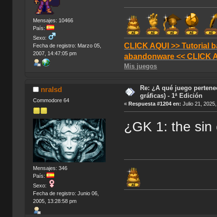
Mensajes: 10466
País:
Sexo:
CLICK AQUI >> Tutorial b
Fecha de registro: Marzo 05,
2007, 14:47:05 pm
abandonware << CLICK 
Mis juegos
Re: ¿A qué juego pertene
nralsd
gráficas) - 1ª Edición
Commodore 64
«
Respuesta #1204 en:
Julio 21, 2025
¿GK 1: the sin 
Mensajes: 346
País:
Sexo:
Fecha de registro: Junio 06,
2005, 13:28:58 pm