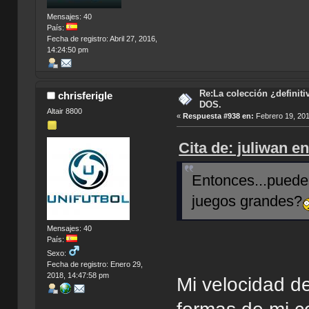
Mensajes: 40
País:
Fecha de registro: Abril 27, 2016,
14:24:50 pm
Re:La colección ¿definit
chrisferigle
DOS.
Altair 8800
«
Respuesta #938 en:
Febrero 19, 201
Cita de: juliwan e
Entonces...puedes
juegos grandes?
Mensajes: 40
País:
Sexo:
Fecha de registro: Enero 29,
2018, 14:47:58 pm
Mi velocidad d