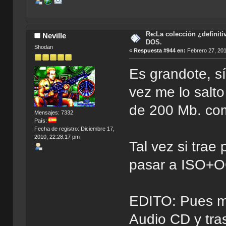
Re:La colección ¿definit
Neville
DOS.
Shodan
«
Respuesta #944 en:
Febrero 27, 201
Es grandote, s
vez me lo salt
de 200 Mb. com
Mensajes: 7332
País:
Fecha de registro: Diciembre 17,
2010, 22:28:17 pm
Tal vez si trae
pasar a ISO+O
EDITO: Pues mi
Audio CD y tra