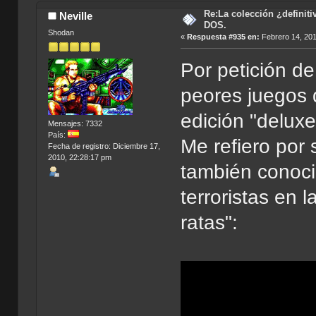
Re:La colección ¿definit
Neville
DOS.
Shodan
«
Respuesta #935 en:
Febrero 14, 201
Por petición de
peores juegos d
edición "deluxe
Mensajes: 7332
País:
Me refiero por
Fecha de registro: Diciembre 17,
2010, 22:28:17 pm
también conoci
terroristas en
ratas":