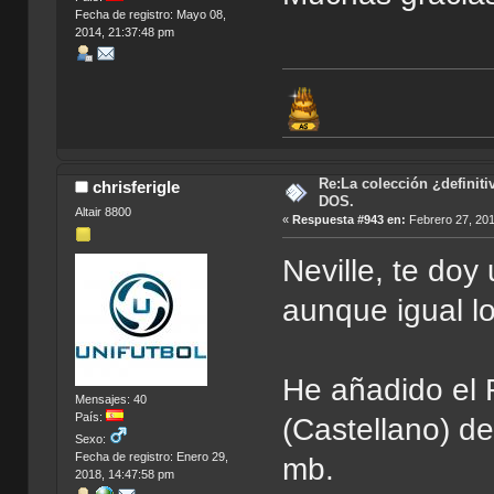
Fecha de registro: Mayo 08,
2014, 21:37:48 pm
Re:La colección ¿definit
chrisferigle
DOS.
Altair 8800
«
Respuesta #943 en:
Febrero 27, 201
Neville, te doy
aunque igual l
He añadido el 
Mensajes: 40
País:
(Castellano) de
Sexo:
Fecha de registro: Enero 29,
mb.
2018, 14:47:58 pm