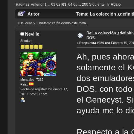
Páginas:
Anterior
1
...
61
62
[
63
]
64
65
...
200
Siguiente
Ir Abajo
Autor
Tema: La colección ¿defini
0 Usuarios y 1 Visitante están viendo este tema.
Re:La colección ¿definit
Neville
DOS.
Shodan
«
Respuesta #930 en:
Febrero 10, 201
Ah, pues ahora
solamente el K
dos emuladore
Mensajes: 7332
País:
DOS. con todo 
Fecha de registro: Diciembre 17,
2010, 22:28:17 pm
el Genecyst. Si
ayuda me lo di
Respecto a la 