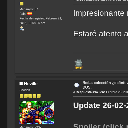
Mensajes: 57
Impresionante 
País:
Fecha de registro: Febrero 21,
2018, 10:54:25 am
Estaré atento a
Re:La colección ¿definit
Neville
DOS.
Shodan
«
Respuesta #940 en:
Febrero 25, 201
Update 26-02-
Spoiler (click
Mensajes: 7332