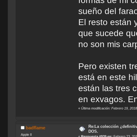
formas de mi c
sueño del fara
El resto están 
que sucede que
no son mis ca
Pero existen t
está en este hi
están las tres
en exvagos. En
«
Última modificación: Febrero 19, 2018
Re:La colección ¿definit
badflame
DOS.
Apple II
«
Respuesta #939 en:
Febrero 23, 201