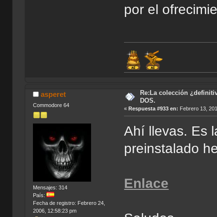
por el ofrecimi
Re:La colección ¿definit
asperet
DOS.
Commodore 64
«
Respuesta #933 en:
Febrero 13, 201
Ahí llevas. Es
preinstalado 
Enlace
Mensajes: 314
País:
Fecha de registro: Febrero 24,
2006, 12:58:23 pm