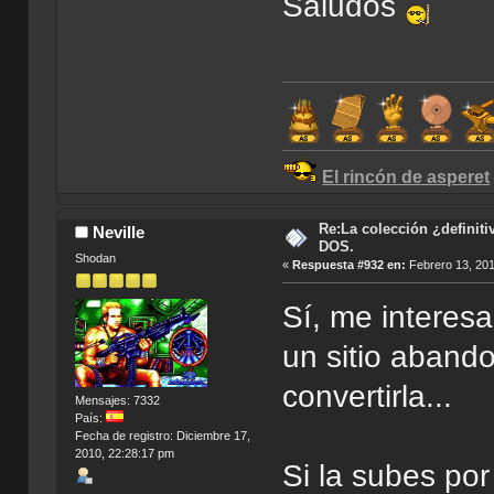
Saludos
El rincón de asperet
Re:La colección ¿definit
Neville
DOS.
Shodan
«
Respuesta #932 en:
Febrero 13, 201
Sí, me interes
un sitio aband
convertirla...
Mensajes: 7332
País:
Fecha de registro: Diciembre 17,
2010, 22:28:17 pm
Si la subes por