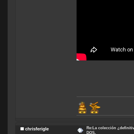
Re:La colección ¿definit
chrisferigle
DOS.