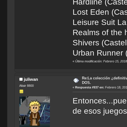
Hardline (Cast
Lost Eden (Cas
Leisure Suit La
Realms of the 
Shivers (Castel
Urban Runner (
«
Última modificación: Febrero 15, 2018
Re:La colección ¿definit
juliwan
DOS.
Altair 8800
«
Respuesta #937 en:
Febrero 18, 201
Entonces...pue
de esos juego