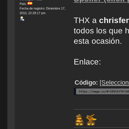
País:
Fecha de registro: Diciembre 17,
2010, 22:28:17 pm
THX a
chrisfer
todos los que 
esta ocasión.
Enlace:
Código:
[Seleccion
https://mega.nz/#!t0VCkYYK!b