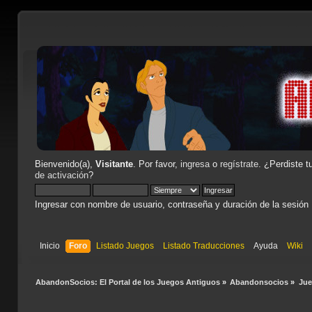
Bienvenido(a),
Visitante
. Por favor,
ingresa
o
regístrate
. ¿Perdiste t
de activación
?
Ingresar con nombre de usuario, contraseña y duración de la sesión
Inicio
Foro
Listado Juegos
Listado Traducciones
Ayuda
Wiki
AbandonSocios: El Portal de los Juegos Antiguos
»
Abandonsocios
»
Ju