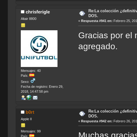
Re:La colección ¿definit
chrisferigle
DOS.
Altair 8800
«
Respuesta #941 en:
Febrero 25, 201
Gracias por el
agregado.
Mensajes: 40
País:
Sexo:
Fecha de registro: Enero 29,
2018, 14:47:58 pm
Re:La colección ¿definit
b0rt
DOS.
Apple II
«
Respuesta #942 en:
Febrero 26, 201
Mensajes: 99
Muchas gracias.
País: