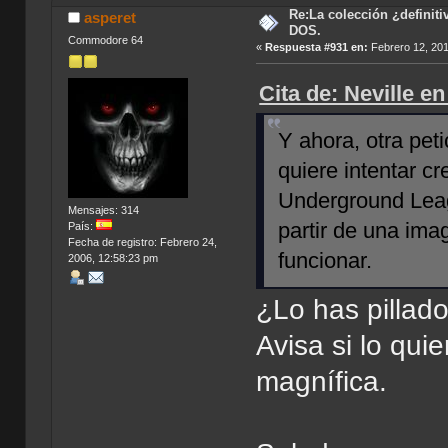
Re:La colección ¿definit
asperet
DOS.
Commodore 64
«
Respuesta #931 en:
Febrero 12, 201
Cita de: Neville e
Y ahora, otra peti
quiere intentar c
Underground Leag
Mensajes: 314
partir de una ima
País:
Fecha de registro: Febrero 24,
funcionar.
2006, 12:58:23 pm
¿Lo has pillado
Avisa si lo quie
magnífica.