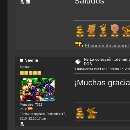
Saludos
El rincón de asperet
Re:La colección ¿definit
Neville
DOS.
Shodan
«
Respuesta #934 en:
Febrero 13, 201
¡Muchas graci
Mensajes: 7332
País:
Fecha de registro: Diciembre 17,
2010, 22:28:17 pm