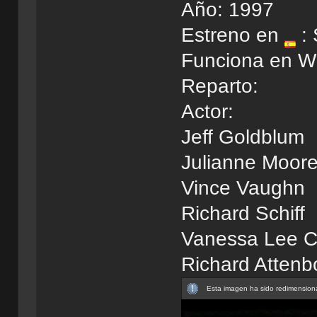
Año: 1997
Estreno en
: 
Funciona en W
Reparto:
Actor: 
Jeff Goldblu
Julianne Mo
Vince Vaug
Richard Sch
Vanessa Lee Ch
Richard Atte
Esta imagen ha sido redimensiona