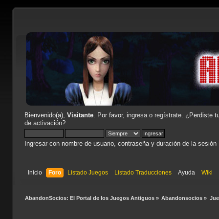
Bienvenido(a),
Visitante
. Por favor,
ingresa
o
regístrate
. ¿Perdiste t
de activación
?
Ingresar con nombre de usuario, contraseña y duración de la sesión
Inicio
Foro
Listado Juegos
Listado Traducciones
Ayuda
Wiki
AbandonSocios: El Portal de los Juegos Antiguos
»
Abandonsocios
»
Ju