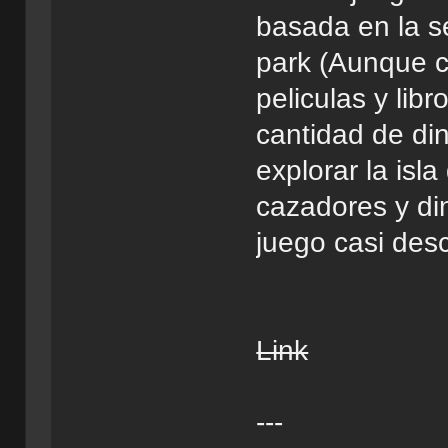
basada en la s
park (Aunque 
peliculas y lib
cantidad de din
explorar la isl
cazadores y di
juego casi des
Link
---