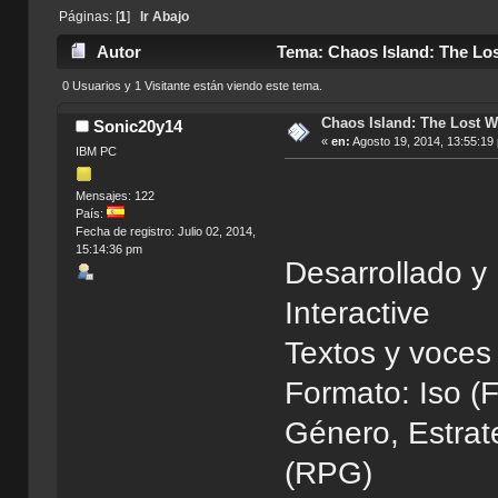
Páginas: [
1
]
Ir Abajo
Autor
Tema: Chaos Island: The Los
0 Usuarios y 1 Visitante están viendo este tema.
Chaos Island: The Lost Wo
Sonic20y14
«
en:
Agosto 19, 2014, 13:55:19
IBM PC
Mensajes: 122
País:
Fecha de registro: Julio 02, 2014,
15:14:36 pm
Desarrollado y
Interactive
Textos y voce
Formato: Iso (F
Género, Estrat
(RPG)