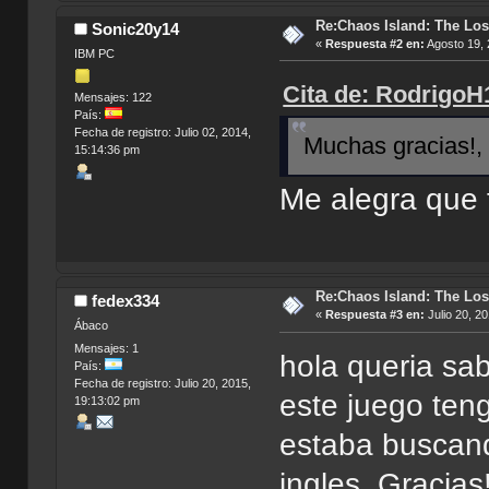
Re:Chaos Island: The Los
Sonic20y14
«
Respuesta #2 en:
Agosto 19, 
IBM PC
Cita de: RodrigoH
Mensajes: 122
País:
Fecha de registro: Julio 02, 2014,
Muchas gracias!, 
15:14:36 pm
Me alegra que 
Re:Chaos Island: The Los
fedex334
«
Respuesta #3 en:
Julio 20, 2
Ábaco
Mensajes: 1
hola queria sab
País:
Fecha de registro: Julio 20, 2015,
este juego ten
19:13:02 pm
estaba buscand
ingles, Gracias