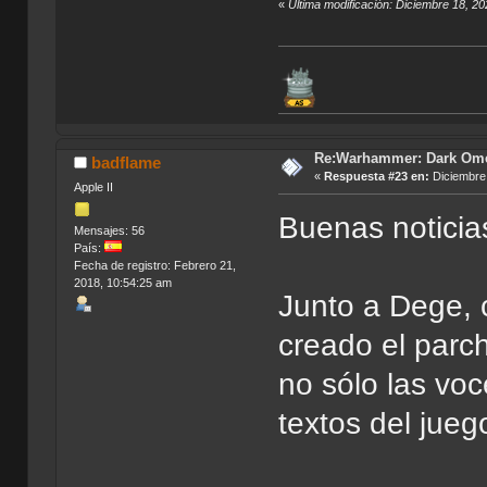
«
Última modificación: Diciembre 18, 2
Re:Warhammer: Dark Om
badflame
«
Respuesta #23 en:
Diciembre 
Apple II
Buenas noticia
Mensajes: 56
País:
Fecha de registro: Febrero 21,
2018, 10:54:25 am
Junto a Dege, c
creado el parc
no sólo las voc
textos del jueg