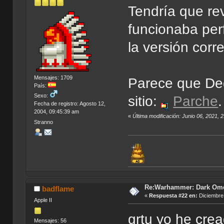
Tendría que re
funcionaba perf
la versión cor
Mensajes: 1709
Parece que Deg
País:
Sexo:
sitio:
Parche
.
Fecha de registro: Agosto 12,
2004, 09:45:39 am
«
Última modificación: Junio 06, 2021,
Stranno
Re:Warhammer: Dark Om
badflame
«
Respuesta #22 en:
Diciembre 
Apple II
grtu yo he crea
Mensajes: 56