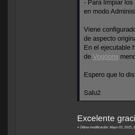
- Para limpiar lo
en modo Administr
Viene configurad
de aspecto origin
En el ejecutable 
de
Vogoons
menci
Espero que lo disf
Salu2
Excelente graci
«
Última modificación: Mayo 03, 2023,