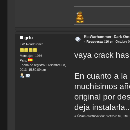
Re:Warhammer: Dark Om
grtu
«
Respuesta #16 en:
Octubre 01
IBM Roadrunner
vaya crack ha
Mensajes: 1076
País:
Fecha de registro: Diciembre 08,
2013, 15:50:09 pm
En cuanto a la
muchisimos año
original por de
deja instalarla..
«
Última modificación: Octubre 01, 2019