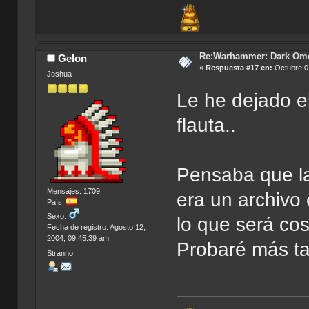
Re:Warhammer: Dark Om
Gelon
«
Respuesta #17 en:
Octubre 01
Joshua
Le he dejado el
flauta..
Pensaba que la
Mensajes: 1709
era un archivo 
País:
Sexo:
lo que será cos
Fecha de registro: Agosto 12,
2004, 09:45:39 am
Probaré más ta
Stranno