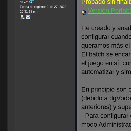
Probado sin fina
Sexo:
Fecha de registro: Julio 27, 2022,
Versión Portab
20:31:19 pm
He creado y añadi
configurar cuando
queramos más el 
El batch se encar
el juego en sí, co
automatizar y simp
En principio son
(debido a dgVodo
anteriores) y sup
- Para configura
modo Administrado