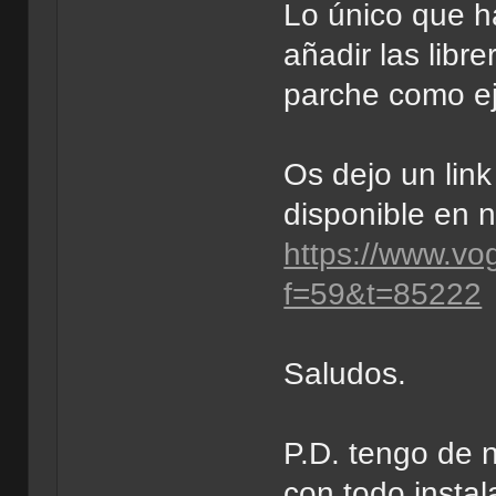
Lo único que ha
añadir las libr
parche como ej
Os dejo un link
disponible en 
https://www.vo
f=59&t=85222
Saludos.
P.D. tengo de 
con todo instal