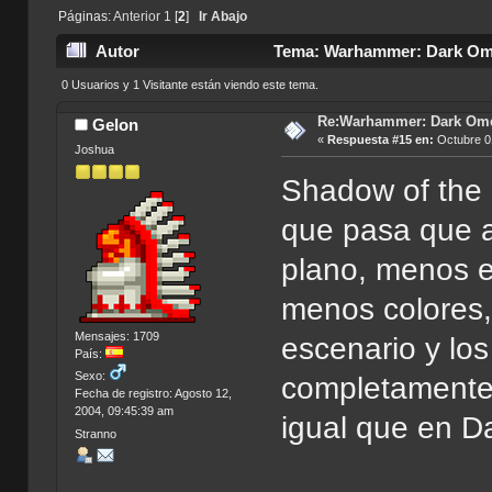
Páginas:
Anterior
1
[
2
]
Ir Abajo
Autor
Tema: Warhammer: Dark Ome
0 Usuarios y 1 Visitante están viendo este tema.
Re:Warhammer: Dark Om
Gelon
«
Respuesta #15 en:
Octubre 01
Joshua
Shadow of the 
que pasa que a
plano, menos e
menos colores,
Mensajes: 1709
escenario y los
País:
Sexo:
completamente 
Fecha de registro: Agosto 12,
2004, 09:45:39 am
igual que en 
Stranno