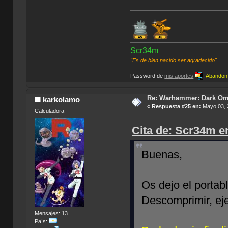
Scr34m
"Es de bien nacido ser agradecido"
Password de
mis aportes
:
Abandon
Re: Warhammer: Dark O
karkolamo
«
Respuesta #25 en:
Mayo 03, 
Calculadora
Cita de: Scr34m en
Buenas,
Os dejo el portab
Descomprimir, eje
Mensajes: 13
País: