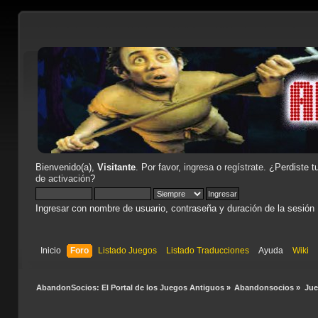
Bienvenido(a),
Visitante
. Por favor,
ingresa
o
regístrate
. ¿Perdiste t
de activación
?
Ingresar con nombre de usuario, contraseña y duración de la sesión
Inicio
Foro
Listado Juegos
Listado Traducciones
Ayuda
Wiki
AbandonSocios: El Portal de los Juegos Antiguos
»
Abandonsocios
»
Ju