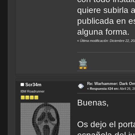
quiere subirla 
publicada en es
alguna forma.
«
Última modificación: Diciembre 22, 2
Re: Warhammer: Dark O
Scr34m
«
Respuesta #24 en:
Abril 26, 
IBM Roadrunner
Buenas,
Os dejo el port