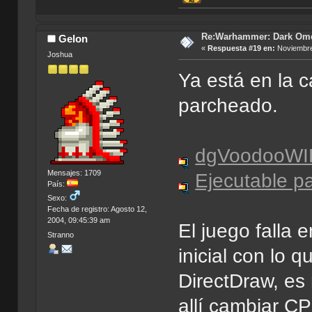
Re:Warhammer: Dark Om
Gelon
«
Respuesta #19 en:
Noviembre
Joshua
Ya está en la c
parcheado.
dgVoodooWI
Mensajes: 1709
Ejecutable p
País:
Sexo:
Fecha de registro: Agosto 12,
2004, 09:45:39 am
El juego falla
Stranno
inicial con lo
DirectDraw, es
allí cambiar C