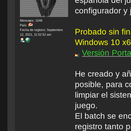
española del ju
configurador y 
Mensajes: 1046
País:
Probado sin fi
Fecha de registro: Septiembre
12, 2021, 11:52:52 am
Windows 10 x
Versión Port
He creado y añ
posible, para c
limpiar el sis
juego.
El batch se enc
registro tanto 