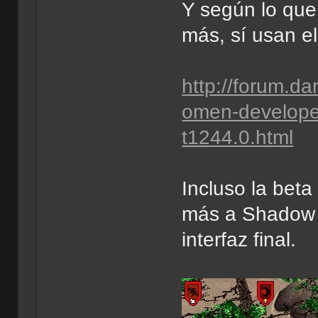
Y según lo que
más, sí usan e
http://forum.da
omen-developer-
t1244.0.html
Incluso la bet
más a Shadow o
interfaz final.