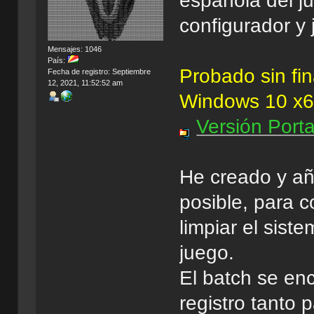
española del ju
configurador y 
Mensajes: 1046
País:
Probado sin fi
Fecha de registro: Septiembre
12, 2021, 11:52:52 am
Windows 10 x
Versión Port
He creado y añ
posible, para c
limpiar el sis
juego.
El batch se enc
registro tanto 