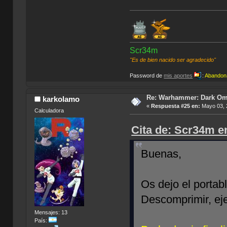
Scr34m
"Es de bien nacido ser agradecido"
Password de
mis aportes
:
Abandon
Re: Warhammer: Dark O
karkolamo
«
Respuesta #25 en:
Mayo 03, 
Calculadora
Cita de: Scr34m en
Buenas,
Os dejo el portab
Descomprimir, eje
Mensajes: 13
País: