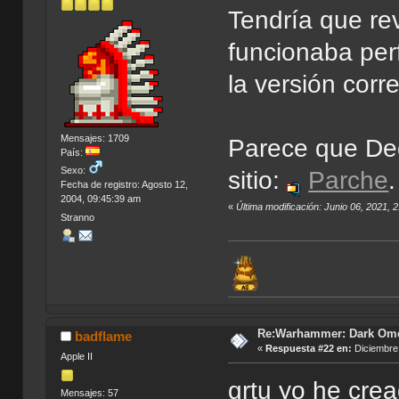
Tendría que re
funcionaba perf
la versión cor
Mensajes: 1709
Parece que Deg
País:
Sexo:
sitio:
Parche
.
Fecha de registro: Agosto 12,
2004, 09:45:39 am
«
Última modificación: Junio 06, 2021,
Stranno
Re:Warhammer: Dark Om
badflame
«
Respuesta #22 en:
Diciembre 
Apple II
grtu yo he crea
Mensajes: 57