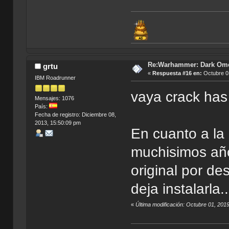
Re:Warhammer: Dark Om
grtu
«
Respuesta #16 en:
Octubre 01
IBM Roadrunner
vaya crack ha
Mensajes: 1076
País:
Fecha de registro: Diciembre 08,
2013, 15:50:09 pm
En cuanto a la
muchisimos año
original por de
deja instalarla..
«
Última modificación: Octubre 01, 2019