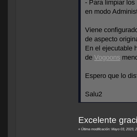
- Para limpiar lo
en modo Administr
Viene configurad
de aspecto origin
En el ejecutable 
de
Vogoons
menci
Espero que lo disf
Salu2
Excelente graci
«
Última modificación: Mayo 03, 2023,