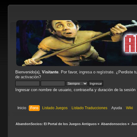
Bienvenido(a),
Visitante
. Por favor,
ingresa
o
regístrate
. ¿Perdiste t
de activación
?
Ingresar con nombre de usuario, contraseña y duración de la sesión
Inicio
Foro
Listado Juegos
Listado Traducciones
Ayuda
Wiki
AbandonSocios: El Portal de los Juegos Antiguos
»
Abandonsocios
»
Ju