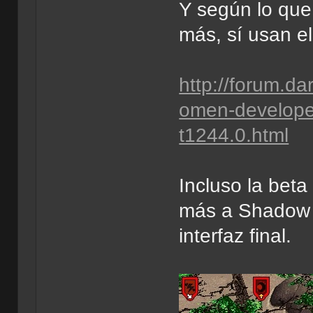
Y según lo que
más, sí usan e
http://forum.da
omen-developer-
t1244.0.html
Incluso la bet
más a Shadow o
interfaz final.