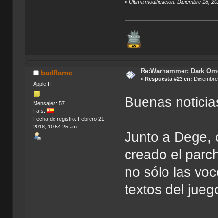
«
Última modificación: Diciembre 18, 2
Re:Warhammer: Dark Om
badflame
«
Respuesta #23 en:
Diciembre 
Apple II
Buenas noticia
Mensajes: 57
País:
Fecha de registro: Febrero 21,
2018, 10:54:25 am
Junto a Dege, c
creado el parc
no sólo las voc
textos del jueg