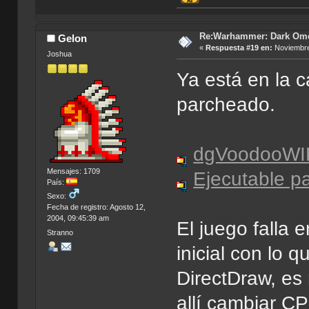
Re:Warhammer: Dark Om
Gelon
«
Respuesta #19 en:
Noviembre
Joshua
Ya está en la c
parcheado.
dgVoodooWI
Mensajes: 1709
Ejecutable p
País:
Sexo:
Fecha de registro: Agosto 12,
2004, 09:45:39 am
El juego falla
Stranno
inicial con lo
DirectDraw, es
allí cambiar C