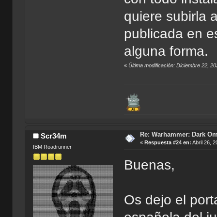
quiere subirla 
publicada en es
alguna forma.
«
Última modificación: Diciembre 22, 2
Re: Warhammer: Dark O
Scr34m
«
Respuesta #24 en:
Abril 26, 
IBM Roadrunner
Buenas,
Os dejo el port