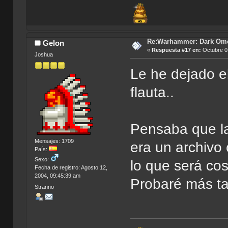
Re:Warhammer: Dark Om
Gelon
«
Respuesta #17 en:
Octubre 01
Joshua
Le he dejado el
flauta..
Pensaba que la
Mensajes: 1709
era un archivo 
País:
Sexo:
lo que será cos
Fecha de registro: Agosto 12,
2004, 09:45:39 am
Probaré más ta
Stranno