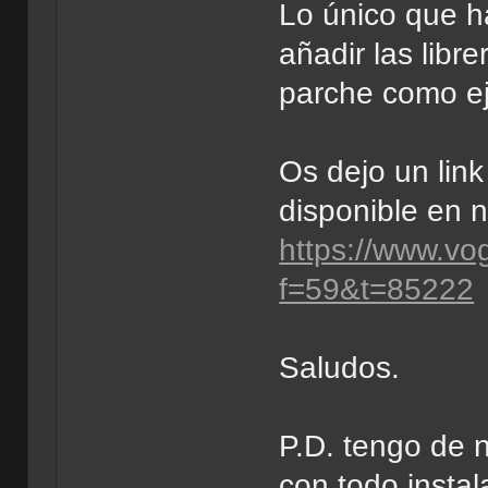
Lo único que ha
añadir las libr
parche como ej
Os dejo un link
disponible en 
https://www.vo
f=59&t=85222
Saludos.
P.D. tengo de 
con todo instal