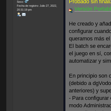
Probado sin fina
Sexo:
Fecha de registro: Julio 27, 2022,
Versión Portab
20:31:19 pm
He creado y añadi
configurar cuando
queramos más el 
El batch se encar
el juego en sí, co
automatizar y simp
En principio son
(debido a dgVodo
anteriores) y sup
- Para configura
modo Administrado