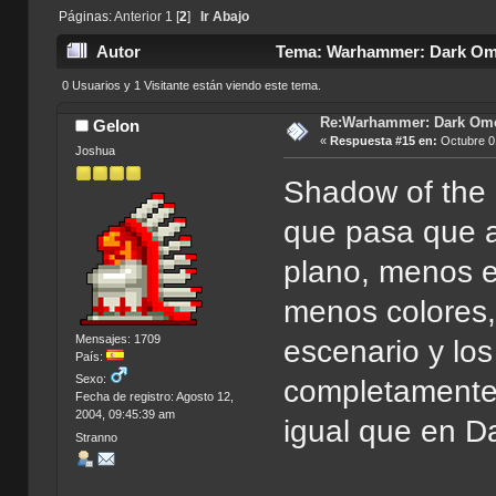
Páginas:
Anterior
1
[
2
]
Ir Abajo
Autor
Tema: Warhammer: Dark Ome
0 Usuarios y 1 Visitante están viendo este tema.
Re:Warhammer: Dark Om
Gelon
«
Respuesta #15 en:
Octubre 01
Joshua
Shadow of the 
que pasa que a
plano, menos e
menos colores,
Mensajes: 1709
escenario y los
País:
Sexo:
completamente 
Fecha de registro: Agosto 12,
2004, 09:45:39 am
igual que en 
Stranno