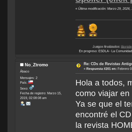
«
Última modificación: Marzo 29, 2026
Juegos finalizados:
Bionicle Heroes
|
Total Over
En progreso: ESDLA - La Comunidad del 
Re: CDs de Revistas Anti
No_Ztromo
«
Respuesta #201 en:
Febrero 02
Ábaco
Mensajes: 2
Hola a todos, 
País:
Sexo:
como viajar en 
Fecha de registro: Marzo 15,
2019, 02:08:08 am
Ya se que el t
encontré el CD 
la revista HOM