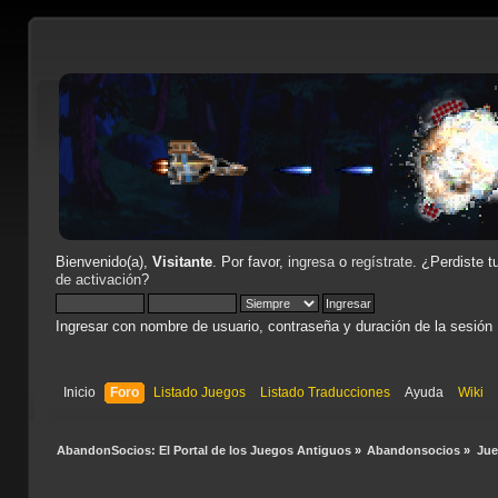
Bienvenido(a),
Visitante
. Por favor,
ingresa
o
regístrate
. ¿Perdiste t
de activación
?
Ingresar con nombre de usuario, contraseña y duración de la sesión
Inicio
Foro
Listado Juegos
Listado Traducciones
Ayuda
Wiki
AbandonSocios: El Portal de los Juegos Antiguos
»
Abandonsocios
»
Ju