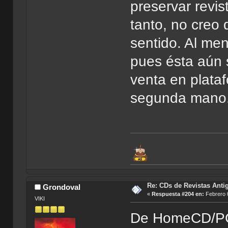
preservar revi
tanto, no creo
sentido. Al me
pues ésta aún 
venta en plata
segunda mano
Re: CDs de Revistas Anti
Grondoval
«
Respuesta #204 en:
Febrero 0
VIKI
De HomeCD/PC 