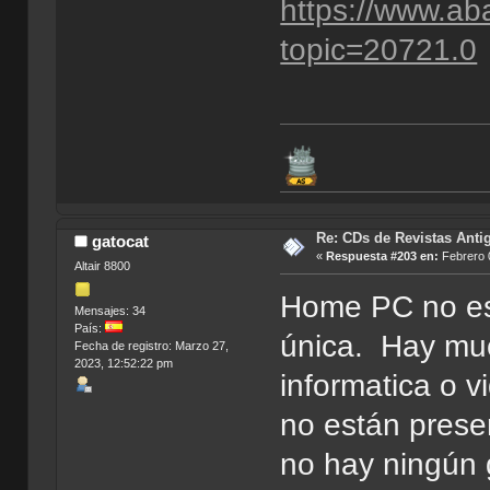
https://www.ab
topic=20721.0
Re: CDs de Revistas Anti
gatocat
«
Respuesta #203 en:
Febrero 0
Altair 8800
Home PC no es
Mensajes: 34
País:
única. Hay mu
Fecha de registro: Marzo 27,
2023, 12:52:22 pm
informatica o 
no están prese
no hay ningún 