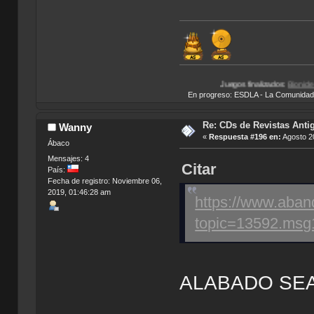
Juegos finalizados:
Bionicle Heroes
|
Total Over
En progreso: ESDLA - La Comunidad del 
Re: CDs de Revistas Anti
Wanny
«
Respuesta #196 en:
Agosto 20
Ábaco
Mensajes: 4
Citar
País:
Fecha de registro: Noviembre 06,
2019, 01:46:28 am
https://www.aban
topic=13592.ms
ALABADO SEA E