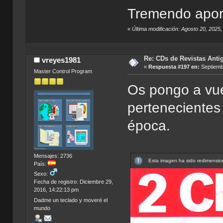
Tremendo apor
«
Última modificación: Agosto 20, 202
Re: CDs de Revistas Anti
vreyes1981
«
Respuesta #197 en:
Septiembr
Master Control Program
Os pongo a vue
pertenecientes
época.
Mensajes: 2736
Esta imagen ha sido redimension
País:
Sexo:
Fecha de registro: Diciembre 29,
2016, 14:22:13 pm
Dadme un teclado y moveré el
mundo