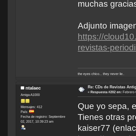
muchas gracia
Adjunto imagen 
https://cloud10
revistas-perio
the eyes chico... they never lie..
Re: CDs de Revistas Anti
ntalaec
«
Respuesta #202 en:
Febrero 0
Amiga A1000
Que yo sepa, e
Mensajes: 412
País:
Tienes otras p
Fecha de registro: Septiembre
02, 2017, 10:39:23 am
kaiser77 (enlace