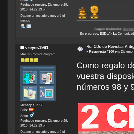
Fecha de registro: Diciembre 29,
2016, 14:22:13 pm
Dadme un teclado y moveré el
mundo
Juegos finalizados:
Bionicle Heroes
|
Total Over
En progreso: ESDLA - La Comunidad del 
Re: CDs de Revistas Anti
vreyes1981
«
Respuesta #200 en:
Diciembre
Master Control Program
Como regalo d
vuestra disposi
números 98 y 9
Mensajes: 2736
País:
Sexo:
Fecha de registro: Diciembre 29,
2016, 14:22:13 pm
Dadme un teclado y moveré el