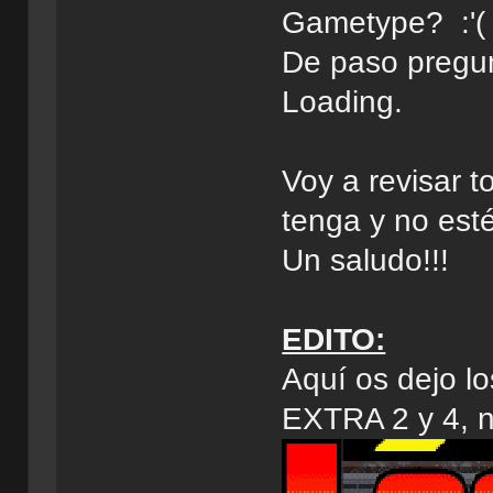
Gametype? :'(
De paso pregunt
Loading.
Voy a revisar t
tenga y no es
Un saludo!!!
EDITO:
Aquí os dejo l
EXTRA 2 y 4, no