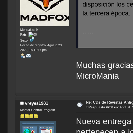
disposición los c
la tercera época.
......
Mensajes: 9
País:
Sexo:
Fecha de registro: Agosto 23,
2022, 18:11:17 pm
Muchas gracias
MicroMania
Re: CDs de Revistas Anti
vreyes1981
«
Respuesta #208 en:
Abril 01,
Master Control Program
Nueva entrega
pertenecen a l