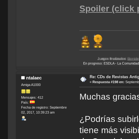
Spoiler (click
Juegos finalizados:
Bionicle Heroes
|
Total Over
En progreso: ESDLA - La Comunidad del 
Re: CDs de Revistas Anti
ntalaec
«
Respuesta #198 en:
Septiembr
Amiga A1000
Muchas gracia
Mensajes: 412
País:
Fecha de registro: Septiembre
02, 2017, 10:39:23 am
¿Podrías subir
tiene más visi