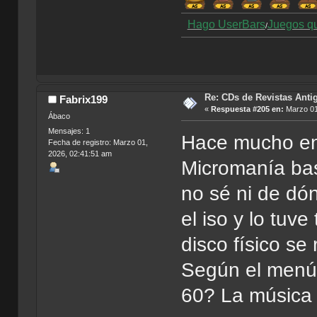
Hago UserBars
Juegos q
/
Re: CDs de Revistas Anti
Fabrix199
«
Respuesta #205 en:
Marzo 01
Ábaco
Mensajes: 1
Hace mucho enc
Fecha de registro: Marzo 01,
2026, 02:41:51 am
Micromanía ba
no sé ni de dó
el iso y lo tuv
disco físico se
Según el menú,
60? La música 