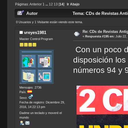
Páginas:
Anterior
1
...
12
13
[
14
]
Ir Abajo
Autor
Tema: CDs de Revistas Anti
0 Usuarios y 1 Visitante están viendo este tema.
Re: CDs de Revistas Anti
vreyes1981
«
Respuesta #195 en:
Julio 22,
Master Control Program
Con un poco de
disposición los
números 94 y 9
Mensajes: 2736
País:
Sexo:
Fecha de registro: Diciembre 29,
2016, 14:22:13 pm
Dadme un teclado y moveré el
mundo