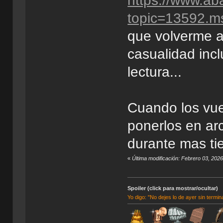
https://www.ab
topic=13592.
que volverme a 
casualidad incl
lectura...
Cuando los vue
ponerlos en ar
durante mas t
«
Última modificación: Febrero 03, 202
Spoiler (click para mostrar/ocultar)
Yo digo: "No dejes lo de ayer sin termin