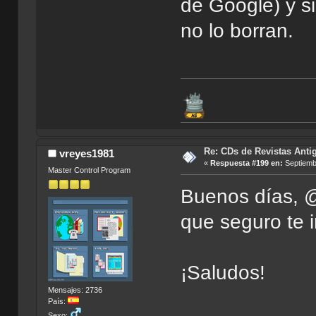
de Google) y si
no lo borran.
Re: CDs de Revistas Anti
vreyes1981
«
Respuesta #199 en:
Septiembr
Master Control Program
Buenos días, 
que seguro te i
¡Saludos!
Mensajes: 2736
País:
Sexo: