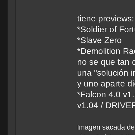
tiene previews:
*Soldier of For
*Slave Zero
*Demolition Ra
no se que tan 
una "solución i
y uno aparte di
*Falcon 4.0 v1
v1.04 / DRIVER 
Imagen sacada de 