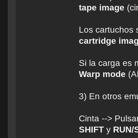
tape image
(ci
Los cartuchos 
cartridge ima
Si la carga es
Warp mode
(A
3) En otros emu
Cinta --> Pulsa
SHIFT
y
RUN/