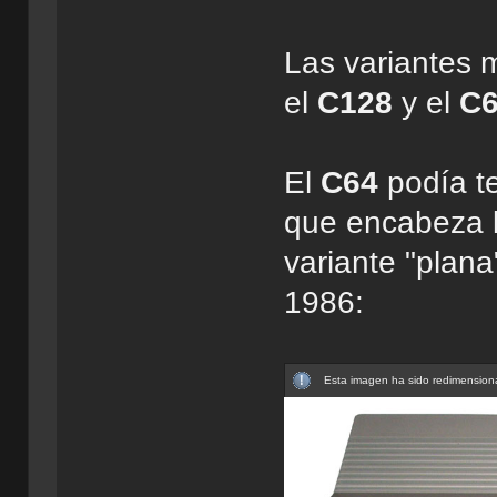
Las variantes 
el
C128
y el
C
El
C64
podía t
que encabeza l
variante "plana
1986:
Esta imagen ha sido redimensiona