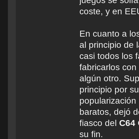
juegos se solían
coste, y en EE
En cuanto a lo
al principio de
casi todos los 
fabricarlos co
algún otro. Su
principio por s
popularización
baratos, dejó d
fiasco del
C64
su fin.