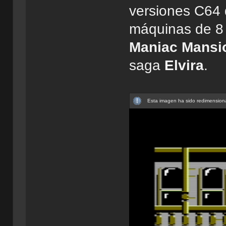
versiones C64 
máquinas de 8 
Maniac Mansi
saga
Elvira
.
Esta imagen ha sido redimensiona