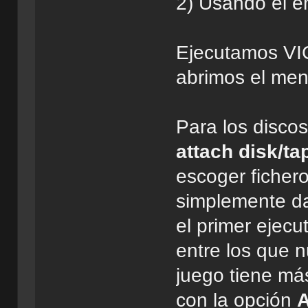
2) Usando el e
Ejecutamos VIC
abrimos el me
Para los disco
attach disk/tap
escoger ficher
simplemente da
el primer ejecu
entre los que 
juego tiene más
con la opción
A