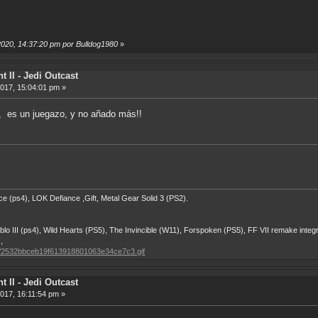
 2020, 14:37:20 pm por Bulldog1980
»
t II - Jedi Outcast
2017, 15:04:01 pm »
 es un juegazo, y no añado más!!
ps4), LOK Defiance ,Gift, Metal Gear Solid 3 (PS2).
III (ps4), Wild Hearts (PS5), The Invincible (W11), Forspoken (PS5), FF VII remake integ
,
2/bb/2532bbceb19f613918801063e34ce7c3.gif
t II - Jedi Outcast
2017, 16:11:54 pm »