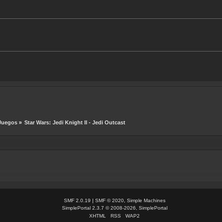
Juegos
»
Star Wars: Jedi Knight II - Jedi Outcast
SMF 2.0.19
|
SMF © 2020
,
Simple Machines
SimplePortal 2.3.7 © 2008-2026, SimplePortal
XHTML
RSS
WAP2