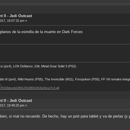
t II - Jedi Outcast
2017, 19:07:32 pm »
 planos de la estrella de la muerte en Dark Forces
ps4), LOK Defiance ,Gift, Metal Gear Solid 3 (PS2).
III (ps4), Wild Hearts (PS5), The Invincible (W11), Forspoken (PS5), FF VII remake integ
,
2/bb/2532bbceb19f613918801063e34ce7c3.gif
t II - Jedi Outcast
2017, 19:49:25 pm »
ien, si mal no recuerdo. De hecho, hay un port para tablet y va de perlas (y 