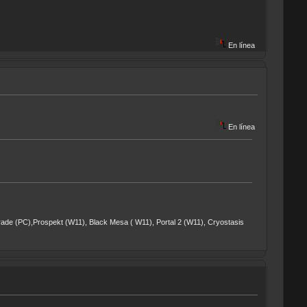
En línea
En línea
rade (PC),Prospekt (W11), Black Mesa ( W11), Portal 2 (W11), Cryostasis