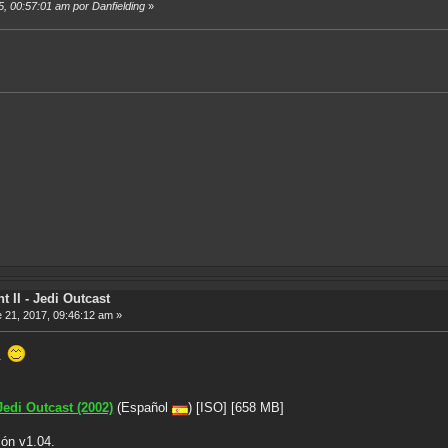
5, 00:57:01 am por Danfielding
»
t II - Jedi Outcast
 21, 2017, 09:46:12 am »
l.
Jedi Outcast (2002)
(Español
) [ISO] [658 MB]
ión v1.04.