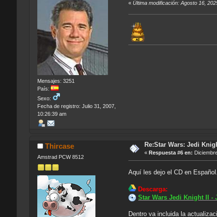
«
Última modificación: Agosto 16, 202
Mensajes: 3251
País:
Sexo:
Fecha de registro: Julio 31, 2007,
10:26:39 am
Re:Star Wars: Jedi Knigh
Thircase
«
Respuesta #6 en:
Diciembre
Amstrad PCW 8512
Aquí les dejo el CD en Españo
Descarga:
Star Wars Jedi Knight II - 
Dentro va incluida la actualizac