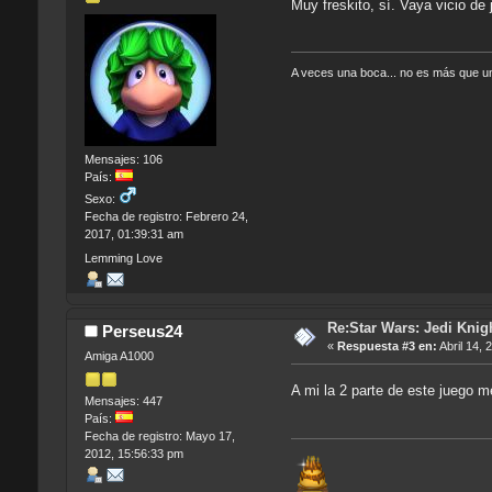
Muy freskito, sí. Vaya vicio de 
A veces una boca... no es más que u
Mensajes: 106
País:
Sexo:
Fecha de registro: Febrero 24,
2017, 01:39:31 am
Lemming Love
Re:Star Wars: Jedi Knigh
Perseus24
«
Respuesta #3 en:
Abril 14, 
Amiga A1000
A mi la 2 parte de este juego m
Mensajes: 447
País:
Fecha de registro: Mayo 17,
2012, 15:56:33 pm