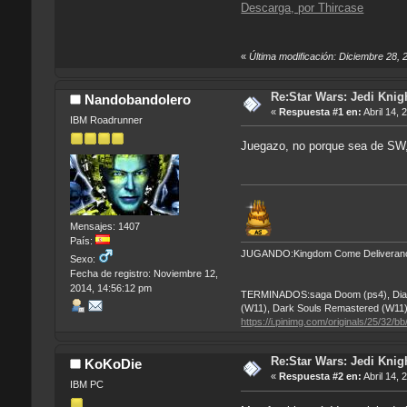
Descarga, por Thircase
«
Última modificación: Diciembre 28,
Re:Star Wars: Jedi Knigh
Nandobandolero
«
Respuesta #1 en:
Abril 14, 
IBM Roadrunner
Juegazo, no porque sea de SW,
Mensajes: 1407
País:
JUGANDO:Kingdom Come Deliverance (
Sexo:
Fecha de registro: Noviembre 12,
2014, 14:56:12 pm
TERMINADOS:saga Doom (ps4), Diablo 
(W11), Dark Souls Remastered (W11)
https://i.pinimg.com/originals/25/3
Re:Star Wars: Jedi Knigh
KoKoDie
«
Respuesta #2 en:
Abril 14, 
IBM PC