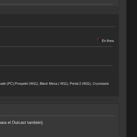
En línea
rade (PC),Prospekt (W11), Black Mesa ( W11), Portal 2 (W11), Cryostasis
para el Outcast también).