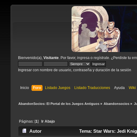
Bienvenido(a),
Visitante
. Por favor,
ingresa
o
regístrate
. ¿Perdiste tu
ema
Ingresar con nombre de usuario, contraseña y duración de la sesión
Inicio
Foro
Listado Juegos
Listado Traducciones
Ayuda
Wiki
AbandonSocios: El Portal de los Juegos Antiguos
»
Abandonsocios
»
J
Páginas: [
1
]
Ir Abajo
Autor
Tema: Star Wars: Jedi Knigh