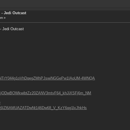
 - Jedi Outcast
pm »
 - Jedi Outcast
Z!dNTrY044g1oVhDqegZMhPJswiNGGePw1IAoUM-4WNQA
Q!uIjODwBOWkwibtZz20ZANV3mtvF64_khJiXSFj6m_NM
:
!j1_6IZl6AMUAZATDwNt146Dw68_V_KzY6qg1lxJhkHs