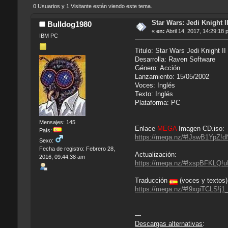
0 Usuarios y 1 Visitante están viendo este tema.
Star Wars: Jedi Knight II
Bulldog1980
«
en:
Abril 14, 2017, 14:29:18 
IBM PC
Titulo: Star Wars Jedi Knight II
Desarrolla: Raven Software
Género: Acción
Lanzamiento: 15/05/2002
Voces: Inglés
Texto: Inglés
Plataforma: PC
Mensajes: 145
Enlace
MEGA
Imagen CD.iso:
País:
https://mega.nz/#!JswB1Yp
Sexo:
Fecha de registro: Febrero 28,
Actualización:
2016, 09:44:38 am
https://mega.nz/#!xspBFKL
Traducción
(voces y textos)
https://mega.nz/#!9xgiTCLS
---
Descargas alternativas
: