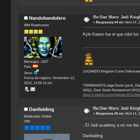
Re:Star Wars: Jedi Knigh
Nandobandolero
«
Respuesta #4 en:
Abril 14, 
IBM Roadrunner
Kyle Katarn fue el que robó los
Mensajes: 1407
País:
JUGANDO:Kingdom Come Deliverance (
Sexo:
Fecha de registro: Noviembre 12,
2014, 14:56:12 pm
TERMINADOS:saga Doom (ps4), Diablo 
(W11), Dark Souls Remastered (W11)
https://i.pinimg.com/originals/25/3
Re:Star Wars: Jedi Knigh
Danfielding
«
Respuesta #5 en:
Abril 14, 
Moderador Global
VIKI
- El Jedi academy a mí me iba b
Danfielding