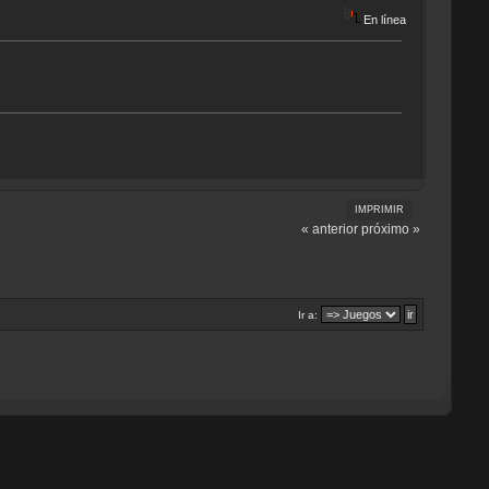
En línea
IMPRIMIR
« anterior
próximo »
Ir a: