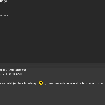
juego.
na boca.
t II - Jedi Outcast
2017, 19:01:46 pm »
e va fatal (el Jedi Academy)
, creo que esta muy mal optimizada. Sin emb