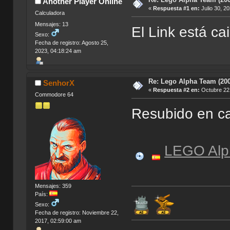
Another Player Online
«
Respuesta #1 en:
Julio 30, 2
Calculadora
Mensajes: 13
El Link está ca
Sexo:
Fecha de registro: Agosto 25,
2023, 04:18:24 am
Re: Lego Alpha Team (200
SenhorX
«
Respuesta #2 en:
Octubre 22,
Commodore 64
Resubido en ca
LEGO Alp
Mensajes: 359
País:
Sexo:
Fecha de registro: Noviembre 22,
2017, 02:59:00 am