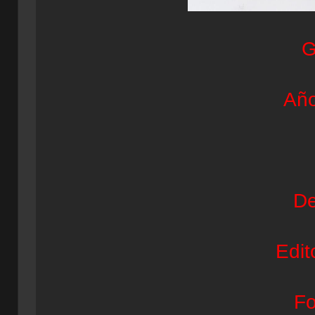
G
Año
De
Edit
Fo