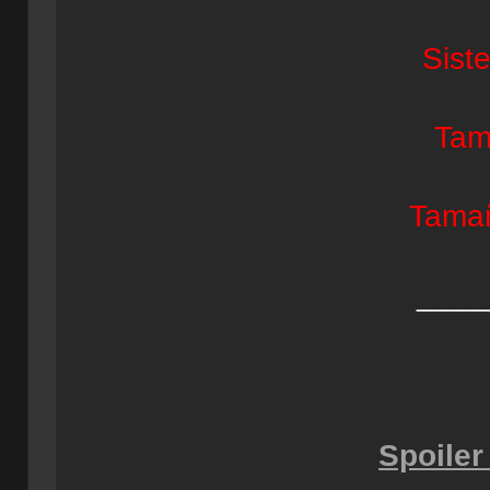
Sist
Tam
Tamañ
____
Spoiler