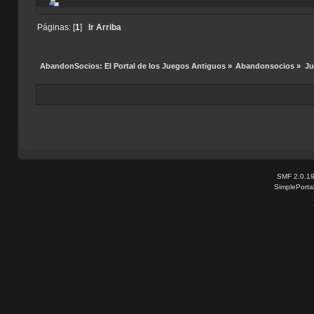
Páginas: [
1
]
Ir Arriba
AbandonSocios: El Portal de los Juegos Antiguos
»
Abandonsocios
»
Ju
SMF 2.0.1
SimplePorta