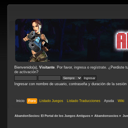
Bienvenido(a),
Visitante
. Por favor,
ingresa
o
regístrate
. ¿Perdiste t
de activación
?
Ingresar con nombre de usuario, contraseña y duración de la sesión
Inicio
Foro
Listado Juegos
Listado Traducciones
Ayuda
Wiki
AbandonSocios: El Portal de los Juegos Antiguos
»
Abandonsocios
»
Ju