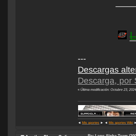
____
L
---
Descargas alte
Descarga, por
«
Última modificación: Octubre 23, 202
◄
Mis aportes
► ◄
Mis aportes Wiki
Re: Lego Alpha Team (200