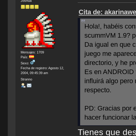
Joshua
Cita de: akarinaw
Hola!, habéis co
scummVM 1.9? por
Da igual en que c
juego me aparece
Mensajes: 1709
País:
directorio, y he 
Sexo:
Fecha de registro: Agosto 12,
Es en ANDROID y 
2004, 09:45:39 am
influirá algo per
Stranno
respecto.
PD: Gracias por e
hacer funcionar l
Tienes que des