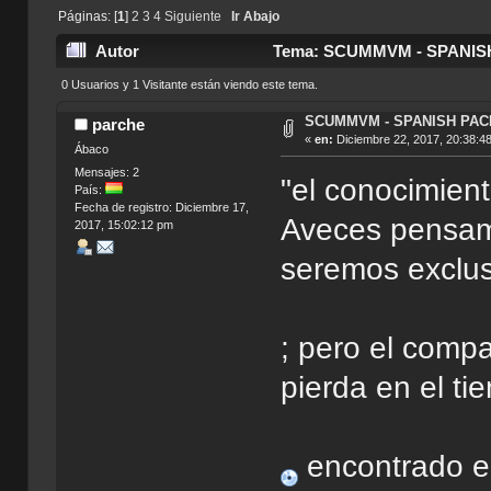
Páginas: [
1
]
2
3
4
Siguiente
Ir Abajo
Autor
Tema: SCUMMVM - SPANISH 
0 Usuarios y 1 Visitante están viendo este tema.
SCUMMVM - SPANISH PACK
parche
«
en:
Diciembre 22, 2017, 20:38:4
Ábaco
Mensajes: 2
"el conocimient
País:
Fecha de registro: Diciembre 17,
Aveces pensam
2017, 15:02:12 pm
seremos exclus
; pero el comp
pierda en el ti
encontrado 