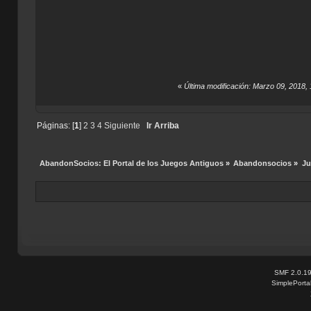
«
Última modificación: Marzo 09, 2018, 
Páginas: [
1
]
2
3
4
Siguiente
Ir Arriba
AbandonSocios: El Portal de los Juegos Antiguos
»
Abandonsocios
»
Ju
SMF 2.0.1
SimplePorta