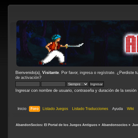
Bienvenido(a),
Visitante
. Por favor,
ingresa
o
regístrate
. ¿Perdiste t
de activación
?
Ingresar con nombre de usuario, contraseña y duración de la sesión
Inicio
Foro
Listado Juegos
Listado Traducciones
Ayuda
Wiki
AbandonSocios: El Portal de los Juegos Antiguos
»
Abandonsocios
»
Ju