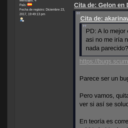
Mensajes: 4
Cita de: Gelon en
País:
Fecha de registro: Diciembre 23,
2017, 19:49:13 pm
Cita de: akarin
PD: A lo mejor 
asi no me iría 
nada parecido
https://bugs.scu
Parece ser un bug 
Pero vamos, quita 
ver si así se solu
En teoría es corr