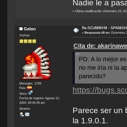
Nadie le a pas
«
Última modificación: Diciembre 23, 2
Re:SCUMMVM - SPANISH 
Gelon
«
Respuesta #8 en:
Diciembre 2
Joshua
Cita de: akarinaw
PD: A lo mejor es
no me iría ni la 
parecido?
Mensajes: 1709
https://bugs.s
País:
Sexo:
Fecha de registro: Agosto 12,
2004, 09:45:39 am
Parece ser un b
Stranno
la 1.9.0.1.