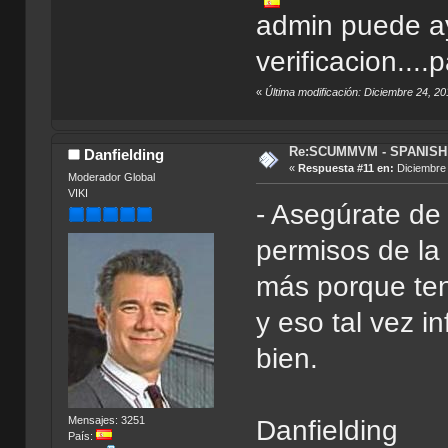
admin puede ay
verificacion...
«
Última modificación: Diciembre 24, 2
Re:SCUMMVM - SPANISH 
Danfielding
«
Respuesta #11 en:
Diciembre 
Moderador Global
VIKI
- Asegúrate de
permisos de la 
más porque ten
y eso tal vez i
bien.
Mensajes: 3251
Danfielding
País: