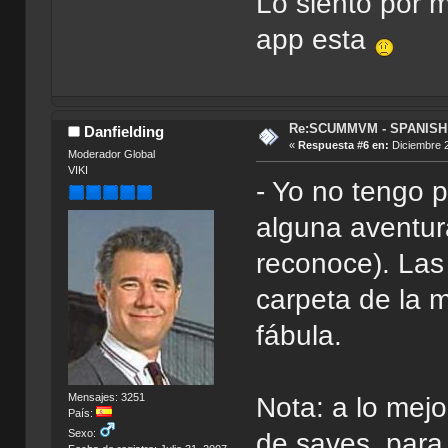
Lo siento por m
app esta
Re:SCUMMVM - SPANISH 
Danfielding
«
Respuesta #6 en:
Diciembre 2
Moderador Global
VIKI
- Yo no tengo 
alguna aventur
reconoce). La
carpeta de la m
fábula.
Mensajes: 3251
Nota: a lo mejo
País:
Sexo:
de saves, para 