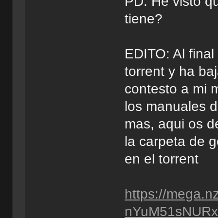
PD: He visto qu
tiene?
EDITO: Al fina
torrent y ha b
contesto a mi 
los manuales d
mas, aqui os d
la carpeta de 
en el torrent
https://mega.
nYuM51sNURx