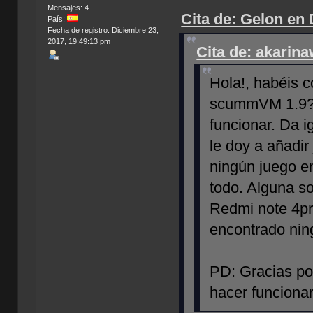
Mensajes: 4
Cita de: Gelon en
País:
Fecha de registro: Diciembre 23,
2017, 19:49:13 pm
Cita de: akarin
Hola!, habéis 
scummVM 1.9? 
funcionar. Da 
le doy a añadi
ningún juego en
todo. Alguna s
Redmi note 4pro
encontrado nin
PD: Gracias por
hacer funcionar