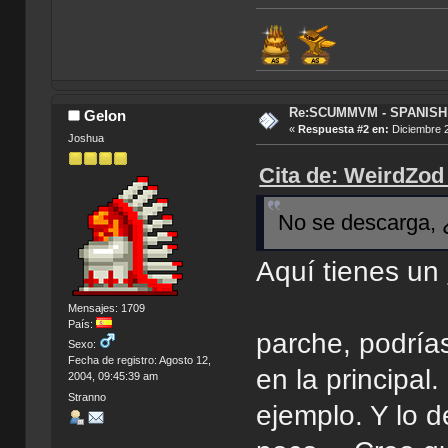
Re:SCUMMVM - SPANISH 
Gelon
«
Respuesta #2 en:
Diciembre 2
Joshua
Cita de: WeirdZod
No se descarga, ¿
Aquí tienes un
Mensajes: 1709
País:
parche, podrías
Sexo:
Fecha de registro: Agosto 12,
en la principa
2004, 09:45:39 am
Stranno
ejemplo. Y lo 