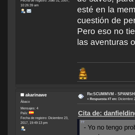
Fecha de registro: Julio 31, 2007,
10:26:39 am
esté en la memo
cuestión de per
Pero eso no ti
las aventuras o
Re:SCUMMVM - SPANISH 
akarinawe
«
Respuesta #7 en:
Diciembre 2
Ábaco
Mensajes: 4
Cita de: danfieldi
País:
Fecha de registro: Diciembre 23,
2017, 19:49:13 pm
- Yo no tengo pr