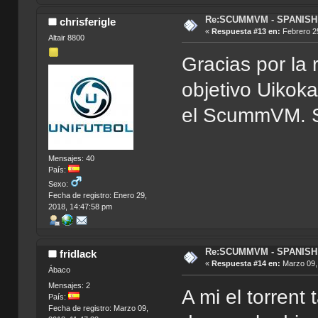
Re:SCUMMVM - SPANISH 
chrisferigle
«
Respuesta #13 en:
Febrero 25
Altair 8800
Gracias por la 
objetivo Uikok
el ScummVM. S
Mensajes: 40
País:
Sexo:
Fecha de registro: Enero 29,
2018, 14:47:58 pm
Re:SCUMMVM - SPANISH 
fridlack
«
Respuesta #14 en:
Marzo 09, 
Ábaco
Mensajes: 2
A mi el torren
País:
Fecha de registro: Marzo 09,