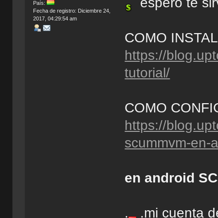
espero te sir
País:
Fecha de registro: Diciembre 24,
2017, 04:29:54 am
COMO INSTA
https://blog.
tutorial/
COMO CONF
https://blog.u
scummvm-en-an
en android 
.
.mi cuenta de