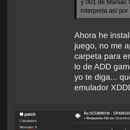
y 001 de Maniac 
interpreta así por
Ahora he instal
juego, no me a
carpeta para e
lo de ADD game
yo te diga... q
emulador XDD
Re:SCUMMVM - SPANISH 
patch
«
Respuesta #10 en:
Diciembre 
Calculadora
Mensajes: 8