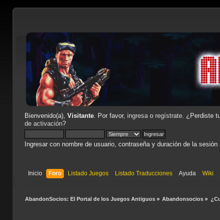
Bienvenido(a),
Visitante
. Por favor,
ingresa
o
regístrate
. ¿Perdiste t
de activación
?
Ingresar con nombre de usuario, contraseña y duración de la sesión
Inicio
Foro
Listado Juegos
Listado Traducciones
Ayuda
Wiki
AbandonSocios: El Portal de los Juegos Antiguos
»
Abandonsocios
»
¿Cu