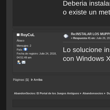
Deberia instal
o existe un me
Re:INSTALAR LOS MUPP
RoyCuL
«
Respuesta #1 en:
Julio 26, 2
Ábaco
Mensajes: 2
Lo solucione i
País:
Fecha de registro: Julio 24, 2018,
con Windows 
04:51:49 am
Páginas: [
1
]
Ir Arriba
AbandonSocios: El Portal de los Juegos Antiguos
»
Abandonsocios
»
Du