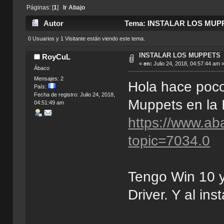
Páginas: [
1
]
Ir Abajo
Autor
Tema: INSTALAR LOS MUPPE
0 Usuarios y 1 Visitante están viendo este tema.
INSTALAR LOS MUPPETS
RoyCuL
«
en:
Julio 24, 2018, 04:57:44 am 
Ábaco
Mensajes: 2
Hola hace poco
País:
Fecha de registro: Julio 24, 2018,
Muppets en la I
04:51:49 am
https://www.ab
topic=7034.0
Tengo Win 10 y
Driver. Y al ins