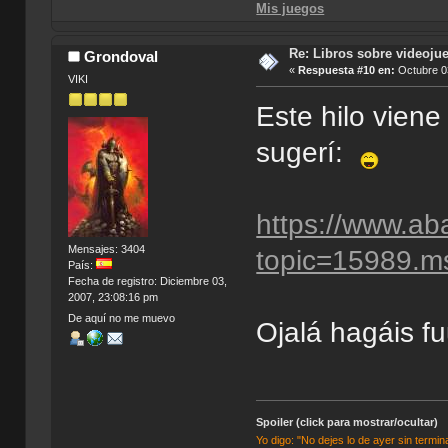
Mis juegos
Re: Libros sobre videoju
Grondoval
«
Respuesta #10 en:
Octubre 03
VIKI
Este hilo viene
sugerí:
https://www.ab
Mensajes: 3404
topic=15989.
País:
Fecha de registro: Diciembre 03,
2007, 23:08:16 pm
De aquí no me muevo
Ojalá hagáis 
Spoiler (click para mostrar/ocultar)
Yo digo: "No dejes lo de ayer sin termin