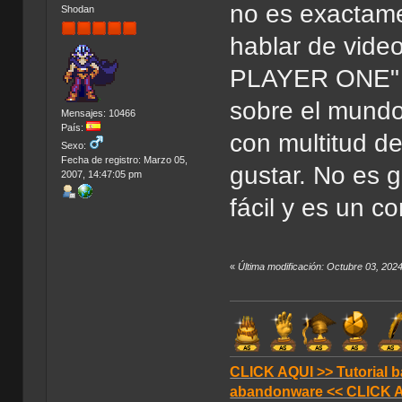
no es exactame
Shodan
hablar de vide
PLAYER ONE" es
sobre el mundo
Mensajes: 10466
País:
con multitud d
Sexo:
Fecha de registro: Marzo 05,
gustar. No es g
2007, 14:47:05 pm
fácil y es un co
«
Última modificación: Octubre 03, 202
CLICK AQUI >> Tutorial b
abandonware << CLICK 