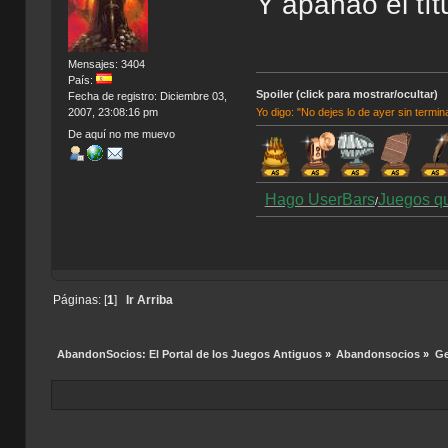
Y apañao el tí
Mensajes: 3404
País:
Spoiler (click para mostrar/ocultar)
Fecha de registro: Diciembre 03,
Yo digo: "No dejes lo de ayer sin termin
2007, 23:08:16 pm
De aquí no me muevo
Hago UserBars
Juegos q
/
Páginas: [
1
]
Ir Arriba
AbandonSocios: El Portal de los Juegos Antiguos
»
Abandonsocios
»
Ge