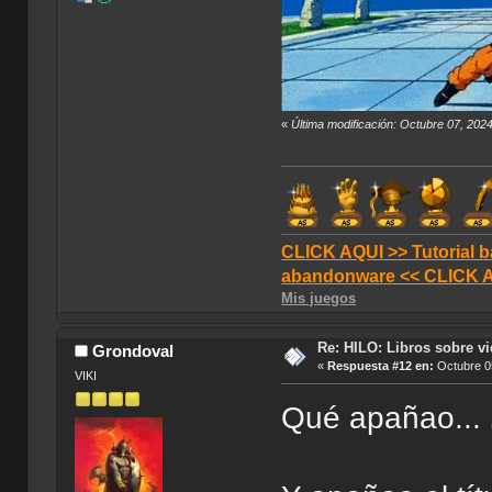
«
Última modificación: Octubre 07, 202
CLICK AQUI >> Tutorial b
abandonware << CLICK 
Mis juegos
Re: HILO: Libros sobre v
Grondoval
«
Respuesta #12 en:
Octubre 05
VIKI
Qué apañao...