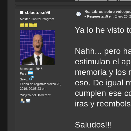
Re: Libros sobre videoju
xblastoise99
«
Respuesta #5 en:
Enero 26, 2
Master Control Program
Ya lo he visto
Nahh... pero ha
estimulan el ap
Mensajes: 2948
memoria y los 
País:
Sexo:
eso. De igual 
Fecha de registro: Marzo 25,
2016, 20:05:23 pm
cumplen ese c
"Viajero del Universo"
iras y reembols
Saludos!!!