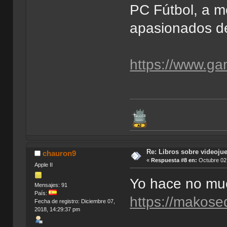
PC Fútbol, a m
apasionados de 
https://www.ga
Re: Libros sobre videoju
chauron9
«
Respuesta #8 en:
Octubre 02,
Apple II
Yo hace no mu
Mensajes: 91
País:
https://makose
Fecha de registro: Diciembre 07,
2018, 14:29:37 pm