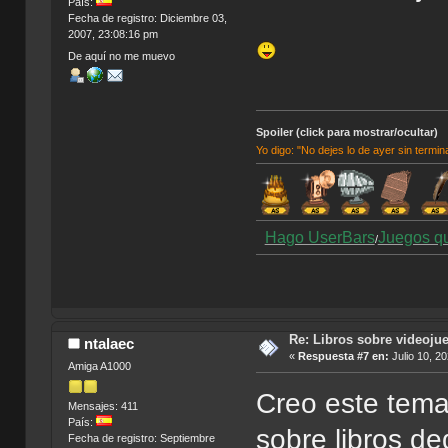
País:
Fecha de registro: Diciembre 03,
2007, 23:08:16 pm
De aquí no me muevo
Spoiler (click para mostrar/ocultar)
Yo digo: "No dejes lo de ayer sin termin
Hago UserBars
Juegos q
/
Re: Libros sobre videoju
ntalaec
«
Respuesta #7 en:
Julio 10, 2
Amiga A1000
Creo este tem
Mensajes: 411
País:
sobre libros de
Fecha de registro: Septiembre