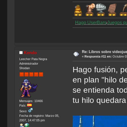
Hago UserBars
Juegos q
/
Re: Libros sobre videoju
Kendo
«
Respuesta #11 en:
Octubre 03
Leecher Pata Negra
Administrador
Hago fusión, pe
Shodan
en plan "hilo d
se entienda to
tu hilo quedara
Mensajes: 10466
País:
Sexo:
Fecha de registro: Marzo 05,
2007, 14:47:05 pm