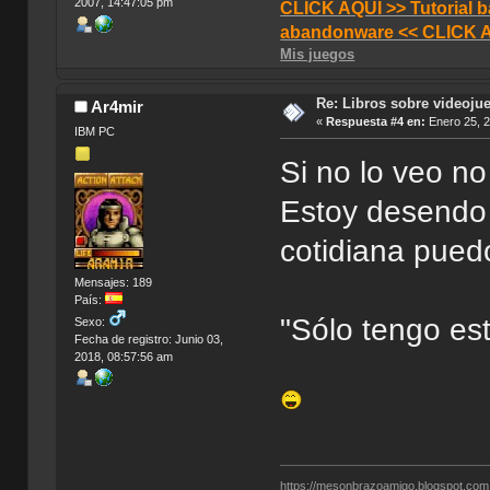
2007, 14:47:05 pm
CLICK AQUI >> Tutorial b
abandonware << CLICK 
Mis juegos
Re: Libros sobre videoju
Ar4mir
«
Respuesta #4 en:
Enero 25, 2
IBM PC
Si no lo veo no
Estoy desendo
cotidiana pued
Mensajes: 189
País:
"Sólo tengo es
Sexo:
Fecha de registro: Junio 03,
2018, 08:57:56 am
https://mesonbrazoamigo.blogspot.com