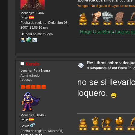
Spoiler (click para mostrar/ocultar)
Yo digo: "No dejes lo de ayer sin termin
Mensajes: 3404
País:
Fecha de registro: Diciembre 03,
2007, 23:08:16 pm
Hago UserBars
Juegos q
/
De aquí no me muevo
Re: Libros sobre videoju
Kendo
«
Respuesta #3 en:
Enero 25, 2
Leecher Pata Negra
Administrador
no se si llevarl
Shodan
loquero.
Mensajes: 10466
País:
Sexo:
Fecha de registro: Marzo 05,