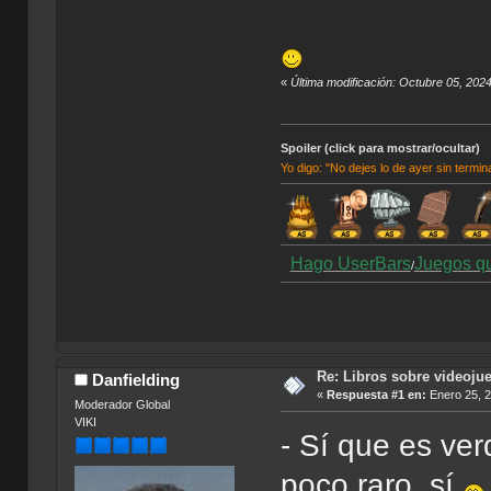
«
Última modificación: Octubre 05, 202
Spoiler (click para mostrar/ocultar)
Yo digo: "No dejes lo de ayer sin termin
Hago UserBars
Juegos q
/
Re: Libros sobre videoju
Danfielding
«
Respuesta #1 en:
Enero 25, 2
Moderador Global
VIKI
- Sí que es ve
poco raro, sí