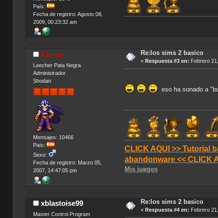
País:
Fecha de registro: Agosto 08,
2009, 00:23:32 am
Re:los sims 2 basico
Kendo
«
Respuesta #3 en:
Febrero 21,
Leecher Pata Negra
Administrador
Shodan
eso ha sonado a "buf
Mensajes: 10466
País:
CLICK AQUI >> Tutorial b
Sexo:
abandonware << CLICK 
Fecha de registro: Marzo 05,
Mis juegos
2007, 14:47:05 pm
Re:los sims 2 basico
xblastoise99
«
Respuesta #4 en:
Febrero 21,
Master Control Program