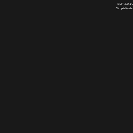
SMF 2.0.1
SimplePorta