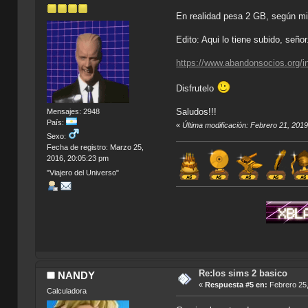
En realidad pesa 2 GB, según m
Edito: Aqui lo tiene subido, señor
https://www.abandonsocios.org
Disfrutelo
Saludos!!!
Mensajes: 2948
País:
«
Última modificación: Febrero 21, 201
Sexo:
Fecha de registro: Marzo 25,
2016, 20:05:23 pm
"Viajero del Universo"
Re:los sims 2 basico
NANDY
«
Respuesta #5 en:
Febrero 25,
Calculadora