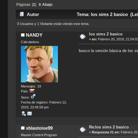
Páginas: [
1
]
Ir Abajo
Autor
Tema: los sims 2 basico (Le
0 Usuarios y 1 Visitante están viendo este tema.
los sims 2 basico
NANDY
«
en:
Febrero 20, 2019, 21:54:0
Calculadora
busco la versión básica de los s
Mensajes: 19
País:
Sexo:
Fecha de registro: Febrero 12,
2019, 23:45:59 pm
Re:los sims 2 basico
xblastoise99
«
Respuesta #1 en:
Febrero 20,
Master Control Program