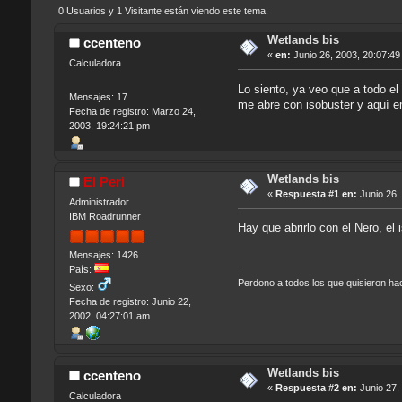
0 Usuarios y 1 Visitante están viendo este tema.
Wetlands bis
ccenteno
«
en:
Junio 26, 2003, 20:07:49
Calculadora
Lo siento, ya veo que a todo e
Mensajes: 17
me abre con isobuster y aquí e
Fecha de registro: Marzo 24,
2003, 19:24:21 pm
Wetlands bis
El Peri
«
Respuesta #1 en:
Junio 26,
Administrador
IBM Roadrunner
Hay que abrirlo con el Nero, el
Mensajes: 1426
País:
Perdono a todos los que quisieron h
Sexo:
Fecha de registro: Junio 22,
2002, 04:27:01 am
Wetlands bis
ccenteno
«
Respuesta #2 en:
Junio 27,
Calculadora