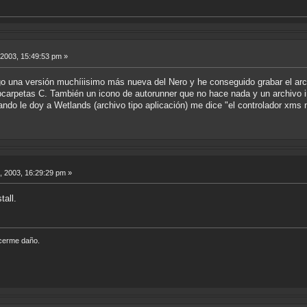
 2003, 15:49:53 pm »
o una versión muchíiisimo más nueva del Nero y he conseguido grabar el arch
ubcarpetas C. También un icono de autorunner que no hace nada y un archivo i
ndo le doy a Wetlands (archivo tipo aplicación) me dice "el controlador xms 
, 2003, 16:29:29 pm »
tall.
acerme daño.