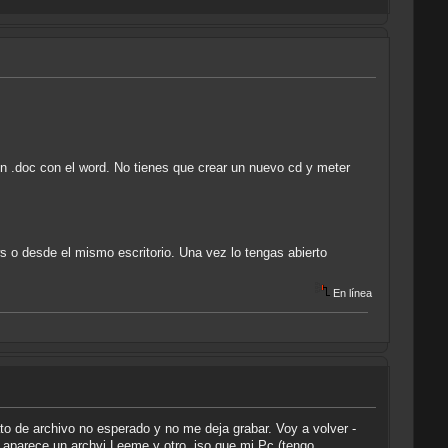
 o un .doc con el word. No tienes que crear un nuevo cd y meter
ws o desde el mismo escritorio. Una vez lo tengas abierto
En línea
o de archivo no esperado y no me deja grabar. Voy a volver -
e aparece un archvi Leeme y otro .iso que mi Pc (tengo