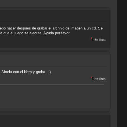
 debo hacer después de grabar el archivo de imagen a un cd. Se
 que el juego se ejecute. Ayuda por favor
En línea
 Abrelo con el Nero y graba. ;-)
En línea