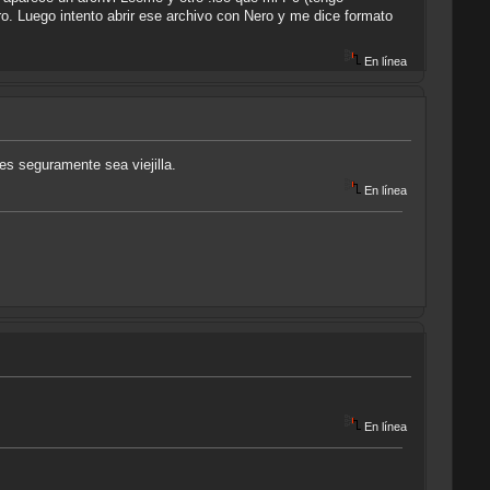
o. Luego intento abrir ese archivo con Nero y me dice formato
En línea
es seguramente sea viejilla.
En línea
En línea