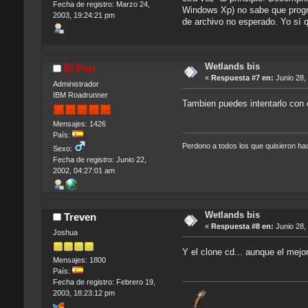
Fecha de registro: Marzo 24,
Windows Xp) no sabe que progra
2003, 19:24:21 pm
de archivo no esperado. Yo sí 
Wetlands bis
El Peri
«
Respuesta #7 en:
Junio 28,
Administrador
IBM Roadrunner
Tambien puedes intentarlo con o
Mensajes: 1426
País:
Perdono a todos los que quisieron h
Sexo:
Fecha de registro: Junio 22,
2002, 04:27:01 am
Wetlands bis
Treven
«
Respuesta #8 en:
Junio 28,
Joshua
Y el clone cd... aunque el mejor
Mensajes: 1800
País:
Fecha de registro: Febrero 19,
2003, 18:23:12 pm