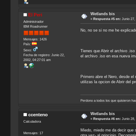
Wetlands bis
El Peri
«
Respuesta #5 en:
Junio 27,
Administrador
IBM Roadrunner
No, no se si no me he explicado
Mensajes: 1426
País:
Sexo:
Tienes que Abrir el archivo .iso
Fecha de registro: Junio 22,
el archivo .iso en esa nueva i
2002, 04:27:01 am
Primero abre el Nero, desde el 
utilizas la opcion de Abrir del 
Perdono a todos los que quisieron h
Wetlands bis
ccenteno
«
Respuesta #6 en:
Junio 28,
Calculadora
Miedo, miedo me da decir que s
Mensajes: 17
otra vez- al principio. Decomp