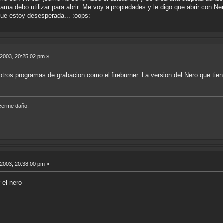
ma debo utilizar para abrir. Me voy a propiedades y le digo que abrir con Ner
que estoy desesperada... :oops:
 2003, 20:25:02 pm »
tros programas de grabacion como el fireburner. La version del Nero que tien
acerme daño.
 2003, 20:38:00 pm »
 el nero