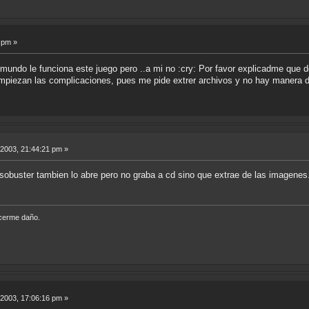
 pm »
l mundo le funciona este juego pero ..a mi no :cry: Por favor explicadme que
mpiezan las complicaciones, pues me pide extrer archivos y no hay manera de
 2003, 21:44:21 pm »
 isobuster tambien lo abre pero no graba a cd sino que extrae de las imagenes.
acerme daño.
 2003, 17:06:16 pm »