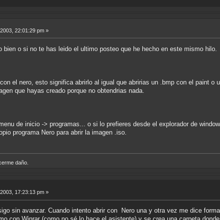
 2003, 22:01:29 pm »
 bien o si no te has leido el ultimo posteo que he hecho en este mismo hilo.
 con el nero, esto significa abrirlo al igual que abririas un .bmp con el paint
magen que hayas creado porque no obtendrias nada.
menu de inicio -> programas... o si lo prefieres desde el explorador de windo
propio programa Nero para abrir la imagen .iso.
acerme daño.
 2003, 17:23:13 pm »
igo sin avanzar. Cuando intento abrir con Nero una y otra vez me dice format
rimo con Winrar (como no sé lo hace el asistente) y se crea una carpeta dond