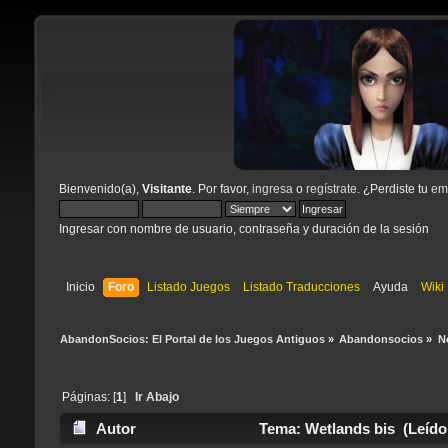
Bienvenido(a),
Visitante
. Por favor,
ingresa
o
regístrate
. ¿Perdiste tu
ema
Ingresar con nombre de usuario, contraseña y duración de la sesión
Inicio
Foro
Listado Juegos
Listado Traducciones
Ayuda
Wiki
AbandonSocios: El Portal de los Juegos Antiguos
»
Abandonsocios
»
N
Páginas: [
1
]
Ir Abajo
Autor
Tema: Wetlands bis (Leído