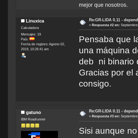
mejor que nosotros.
Re:GR-LIDA 0.11 - depend
Linuxica
«
Respuesta #2 en:
Septiembre 
Calculadora
Mensajes: 19
Pensaba que la
País:
Fecha de registro: Agosto 02,
una máquina de
2019, 10:26:41 am
deb ni binario 
Gracias por el 
consigo.
Re:GR-LIDA 0.11 - depend
gatuno
«
Respuesta #3 en:
Septiembre 
IBM Roadrunner
Sisi aunque no