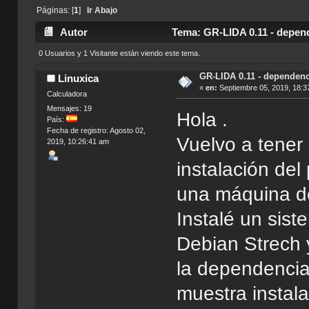
Páginas: [
1
]
Ir Abajo
Autor
Tema: GR-LIDA 0.11 - depend
0 Usuarios y 1 Visitante están viendo este tema.
GR-LIDA 0.11 - dependenc
Linuxica
«
en:
Septiembre 05, 2019, 18:3
Calculadora
Mensajes: 19
Hola .
País:
Fecha de registro: Agosto 02,
Vuelvo a tener
2019, 10:26:41 am
instalación del
una máquina de
Instalé un sis
Debian Strech y
la dependencia
muestra instala