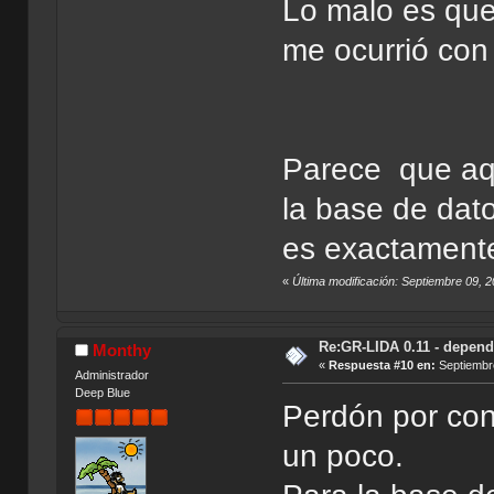
Lo malo es que
me ocurrió con 
Parece que aqu
la base de dat
es exactament
«
Última modificación: Septiembre 09, 
Re:GR-LIDA 0.11 - depend
Monthy
«
Respuesta #10 en:
Septiembre
Administrador
Deep Blue
Perdón por con
un poco.