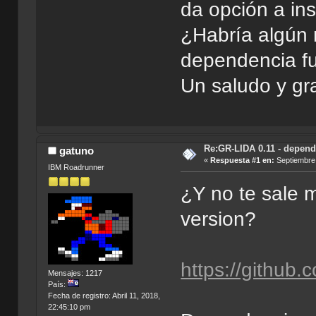
da opción a inst
¿Habría algún
dependencia fu
Un saludo y gr
Re:GR-LIDA 0.11 - depend
gatuno
«
Respuesta #1 en:
Septiembre 
IBM Roadrunner
¿Y no te sale m
version?
https://github.
Mensajes: 1217
País:
Fecha de registro: Abril 11, 2018,
22:45:10 pm