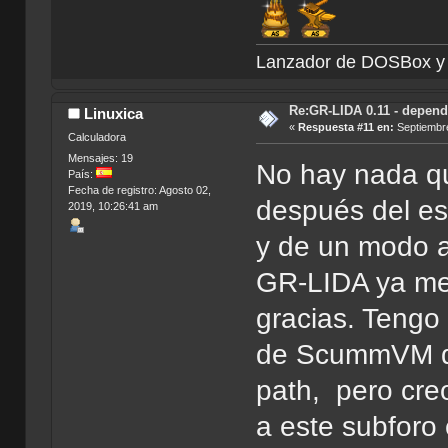
Lanzador de DOSBox
Re:GR-LIDA 0.11 - depend
Linuxica
«
Respuesta #11 en:
Septiembre
Calculadora
Mensajes: 19
No hay nada qu
País:
Fecha de registro: Agosto 02,
después del es
2019, 10:26:41 am
y de un modo a
GR-LIDA ya me
gracias. Tengo
de ScummVM de
path, pero cre
a este subforo 