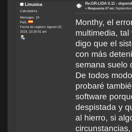
Re:GR-LIDA 0.11 - depend
Linuxica
«
Respuesta #7 en:
Septiembre 
Calculadora
Mensajes: 19
Monthy, el erro
País:
Fecha de registro: Agosto 02,
multimedia, tal
2019, 10:26:41 am
digo que el sis
con más deteni
semana suelo 
De todos modos
probaré tambié
software porqu
despistada y q
al hierro, si a
circunstancias