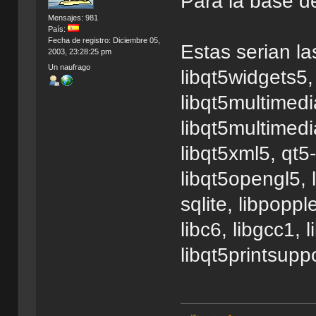
Para la base de
Mensajes: 981
País:
Fecha de registro: Diciembre 05,
Estas serian la
2003, 23:28:25 pm
Un naufrago
libqt5widgets5,
libqt5multimedi
libqt5multimedi
libqt5xml5, qt5
libqt5opengl5, l
sqlite, libpoppl
libc6, libgcc1, 
libqt5printsupp