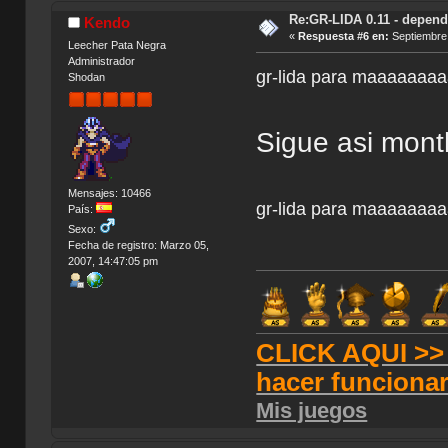
Re:GR-LIDA 0.11 - depend
Kendo
«
Respuesta #6 en:
Septiembre 
Leecher Pata Negra
Administrador
gr-lida para maaaaaaa
Shodan
Sigue asi mont
Mensajes: 10466
gr-lida para maaaaaaa
País:
Sexo:
Fecha de registro: Marzo 05,
2007, 14:47:05 pm
CLICK AQUI >> T
hacer funciona
Mis juegos