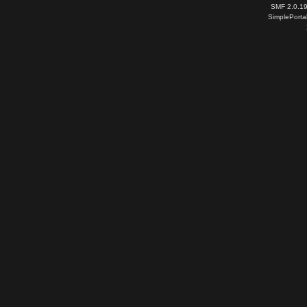
SMF 2.0.1
SimplePorta