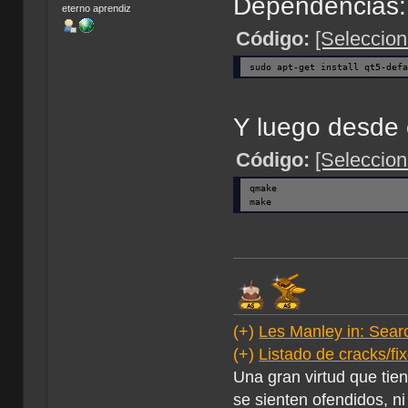
Dependencias:
eterno aprendiz
Código:
[Seleccion
sudo apt-get install qt5-def
Y luego desde e
Código:
[Seleccion
qmake
make
(+)
Les Manley in: Searc
(+)
Listado de cracks/f
Una gran virtud que tie
se sienten ofendidos, ni