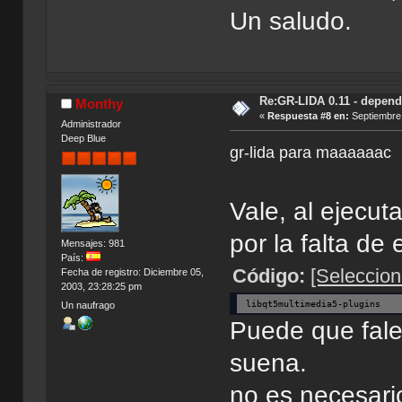
Un saludo.
Re:GR-LIDA 0.11 - depend
Monthy
«
Respuesta #8 en:
Septiembre 
Administrador
Deep Blue
gr-lida para maaaaaac
Vale, al ejecut
por la falta de
Mensajes: 981
País:
Código:
[Seleccion
Fecha de registro: Diciembre 05,
2003, 23:28:25 pm
libqt5multimedia5-plugins
Un naufrago
Puede que fal
suena.
no es necesario