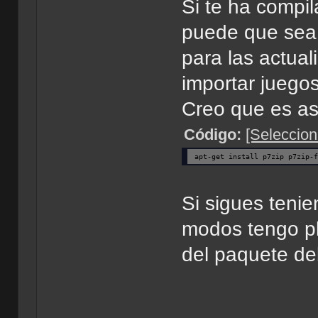
Si te ha compil
puede que sea p
para las actual
importar juego
Creo que es as
Código:
[Seleccion
apt-get install p7zip p7zip-
Si sigues teni
modos tengo pl
del paquete de