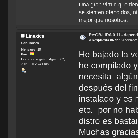
Una gran virtud que tie
se sienten ofendidos, ni
mejor que nosotros.
Re:GR-LIDA 0.11 - depend
Linuxica
«
Respuesta #4 en:
Septiembre 
Calculadora
Mensajes: 19
He bajado la v
País:
Fecha de registro: Agosto 02,
he compilado y
2019, 10:26:41 am
necesita algún
después del fi
instalado y es 
etc. por no hab
distro es basta
Muchas gracia