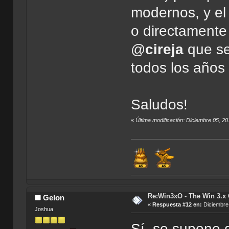
modernos, y el
o directamente
@
cireja
que se
todos los años
Saludos!
«
Última modificación: Diciembre 05, 20
Re:Win3xO - The Win 3.x 
Gelon
«
Respuesta #12 en:
Diciembre 
Joshua
Sí, se supone 