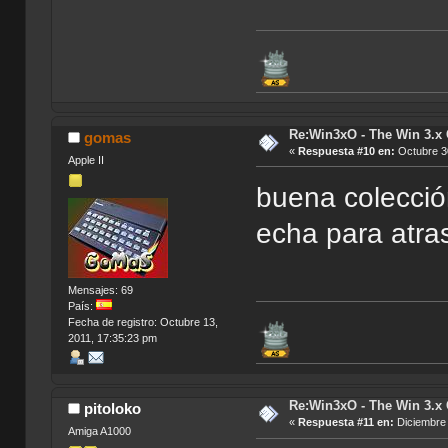
Re:Win3xO - The Win 3.x 
gomas
«
Respuesta #10 en:
Octubre 30
Apple II
buena colecció
echa para atra
Mensajes: 69
País:
Fecha de registro: Octubre 13,
2011, 17:35:23 pm
Re:Win3xO - The Win 3.x 
pitoloko
«
Respuesta #11 en:
Diciembre 
Amiga A1000