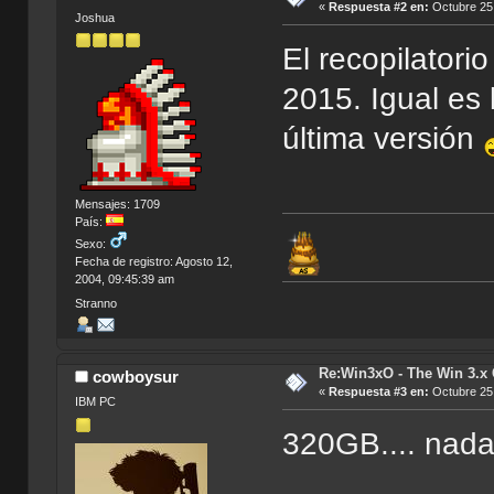
«
Respuesta #2 en:
Octubre 25,
Joshua
El recopilatori
2015. Igual es 
última versión
Mensajes: 1709
País:
Sexo:
Fecha de registro: Agosto 12,
2004, 09:45:39 am
Stranno
Re:Win3xO - The Win 3.x 
cowboysur
«
Respuesta #3 en:
Octubre 25,
IBM PC
320GB.... nada