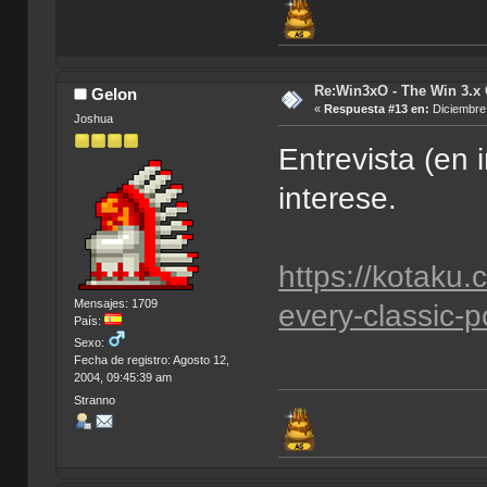
Re:Win3xO - The Win 3.x 
Gelon
«
Respuesta #13 en:
Diciembre 
Joshua
Entrevista (en 
interese.
https://kotaku.
Mensajes: 1709
every-classic-
País:
Sexo:
Fecha de registro: Agosto 12,
2004, 09:45:39 am
Stranno