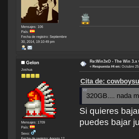
Mensajes: 106
País:
Fecha de registro: Septiembre
30, 2014, 19:10:49 pm
Re:Win3xO - The Win 3.x 
Gelon
«
Respuesta #4 en:
Octubre 25,
Joshua
Cita de: cowboysu
320GB.... nada m
Si quieres baj
puedes bajar j
Mensajes: 1709
País:
Sexo:
Fecha de registro: Agosto 12,