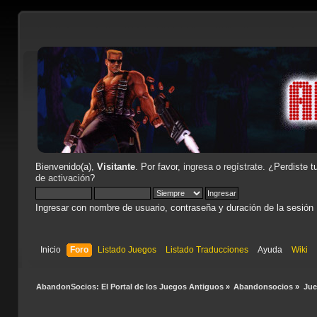
Bienvenido(a),
Visitante
. Por favor,
ingresa
o
regístrate
. ¿Perdiste t
de activación
?
Ingresar con nombre de usuario, contraseña y duración de la sesión
Inicio
Foro
Listado Juegos
Listado Traducciones
Ayuda
Wiki
AbandonSocios: El Portal de los Juegos Antiguos
»
Abandonsocios
»
Ju