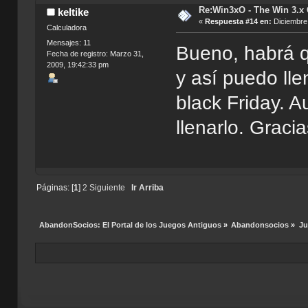
Re:Win3xO - The Win 3.x 
keltike
«
Respuesta #14 en:
Diciembre 
Calculadora
Mensajes: 11
Bueno, habrá q
Fecha de registro: Marzo 31,
2009, 19:42:33 pm
y así puedo lle
black Friday. 
llenarlo. Gracia
Páginas: [
1
]
2
Siguiente
Ir Arriba
AbandonSocios: El Portal de los Juegos Antiguos
»
Abandonsocios
»
Ju