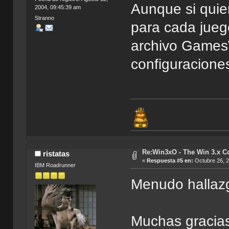
Aunque si quie
2004, 09:45:39 am
Stranno
para cada jueg
archivo GamesW
configuraciones
Re:Win3xO - The Win 3.x Co
ristatas
«
Respuesta #5 en:
Octubre 26, 2
IBM Roadrunner
Menudo hallaz
Muchas gracias