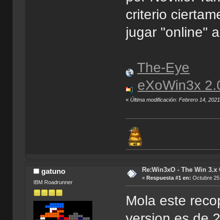
criterio cierta
jugar "online"
The-Eye
eXoWin3x 2.
«
Última modificación: Febrero 14, 202
Re:Win3xO - The Win 3.x 
gatuno
«
Respuesta #1 en:
Octubre 25,
IBM Roadrunner
Mola este recop
version es de 2