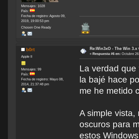
Mensajes: 1028
País:
Fecha de registro: Agosto 09,
2019, 19:00:53 pm
Chosen One Ready
Re:Win3xO - The Win 3.x 
b0rt
«
Respuesta #6 en:
Octubre 26,
Apple II
La verdad que 
Mensajes: 99
País:
la bajé hace p
Fecha de registro: Mayo 08,
2014, 21:37:48 pm
me he metido c
A simple vista
oscuros para m
estos Windows