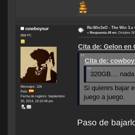
Re:Win3xO - The Win 3.x 
cowboysur
«
Respuesta #8 en:
Octubre 26,
IBM PC
Cita de: Gelon en
Cita de: cowboy
320GB.... nada
Si quieres bajar 
Mensajes: 106
País:
juego a juego.
Fecha de registro: Septiembre
30, 2014, 19:10:49 pm
Paso de bajarl