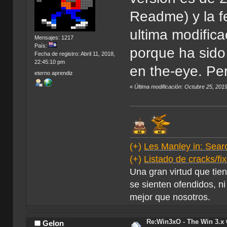
Readme) y la f
ultima modifica
Mensajes: 1217
País:
porque ha sido
Fecha de registro: Abril 11, 2018,
22:45:10 pm
en the-eye. Pe
eterno aprendiz
«
Última modificación: Octubre 25, 201
(+)
Les Manley in: Searc
(+)
Listado de cracks/f
Una gran virtud que tie
se sienten ofendidos, ni
mejor que nosotros.
Re:Win3xO - The Win 3.x 
Gelon