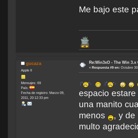
Me bajo este p
Re:Win3xO - The Win 3.x 
gucaza
«
Respuesta #9 en:
Octubre 30,
Apple II
Mensajes: 69
País:
espacio estar
Fecha de registro: Marzo 09,
2011, 20:12:33 pm
una manito cua
menos
, y de
multo agradec