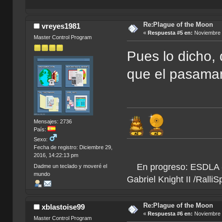
Re:Plague of the Moon
vreyes1981
«
Respuesta #5 en:
Noviembre 2
Master Control Program
Pues lo dicho,
que el pasaman
Mensajes: 2736
País:
Sexo:
Fecha de registro: Diciembre 29,
2016, 14:22:13 pm
En progreso: ESDLA - L
Dadme un teclado y moveré el
mundo
Gabriel Knight II /Ralli
Re:Plague of the Moon
xblastoise99
«
Respuesta #6 en:
Noviembre 2
Master Control Program