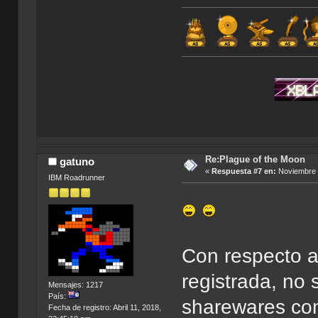
Re:Plague of the Moon
gatuno
«
Respuesta #7 en:
Noviembre 2
IBM Roadrunner
Con respecto a
registrada, no 
Mensajes: 1217
País:
sharewares con
Fecha de registro: Abril 11, 2018,