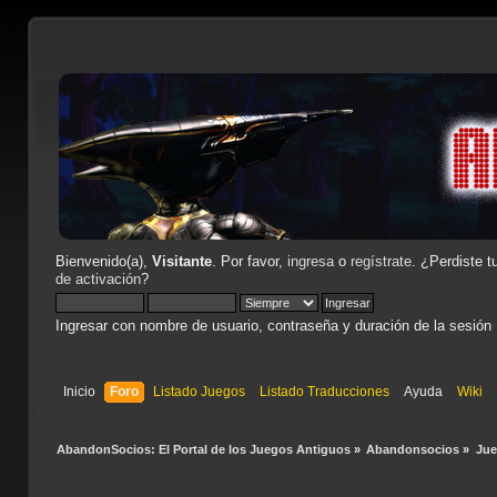
Bienvenido(a),
Visitante
. Por favor,
ingresa
o
regístrate
. ¿Perdiste t
de activación
?
Ingresar con nombre de usuario, contraseña y duración de la sesión
Inicio
Foro
Listado Juegos
Listado Traducciones
Ayuda
Wiki
AbandonSocios: El Portal de los Juegos Antiguos
»
Abandonsocios
»
Ju