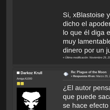
Si, xBlastoise y
dicho el apoder
lo que él diga 
muy lamentabl
dinero por un 
«
Última modificación: Noviembre 29, 2
Re: Plague of the Moon
Darkoz Krull
«
Respuesta #9 en:
Marzo 29, 2
Amiga A1000
¿El autor pen
que puede saca
se hace efecto