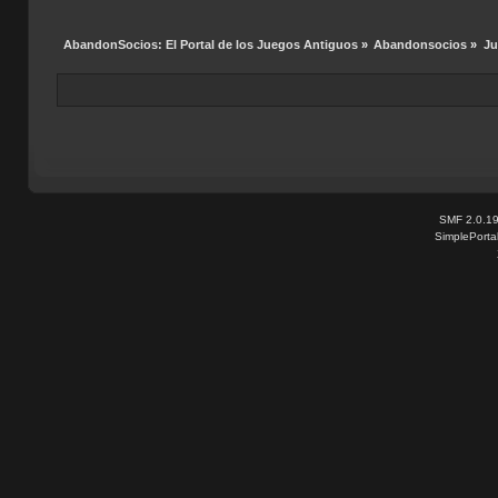
AbandonSocios: El Portal de los Juegos Antiguos
»
Abandonsocios
»
Ju
SMF 2.0.1
SimplePorta