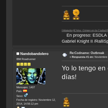
rdose
|
Egipto 1156 a.C.
| Paradigm |
El Matador
|
China: Crimen en la Ciudad Prohibida
En progreso: ESDLA - L
Gabriel Knight II /Ralli
Re:Codname: Outbreak
Nandobandolero
«
Respuesta #1 en:
Noviembre 2
IBM Roadrunner
Yo lo tengo en 
días!
Mensajes: 1407
País:
Sexo:
Fecha de registro: Noviembre 12,
2014, 14:56:12 pm