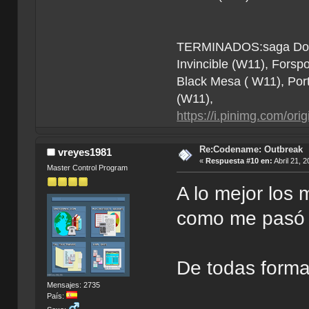
TERMINADOS:saga Doom (
Invincible (W11), Forsp
Black Mesa ( W11), Por
(W11),
https://i.pinimg.com/o
Re:Codename: Outbreak
vreyes1981
«
Respuesta #10 en:
Abril 21, 
Master Control Program
A lo mejor los 
como me pasó 
De todas forma
Mensajes: 2735
País: