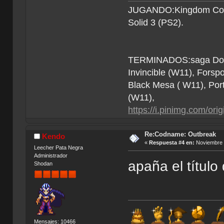
JUGANDO:Kingdom Come 
Solid 3 (PS2).
TERMINADOS:saga Doom (
Invincible (W11), Forsp
Black Mesa ( W11), Por
(W11),
https://i.pinimg.com/o
Re:Codname: Outbreak
Kendo
«
Respuesta #4 en:
Noviembre 2
Leecher Pata Negra
Administrador
apaña el título 
Shodan
Mensajes: 10466