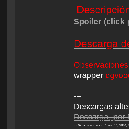
Descripción
Spoiler (click
Descarga de
Observaciones
wrapper
dgvoo
---
Descargas alte
Descarga, por
«
Última modificación: Enero 15, 2024,