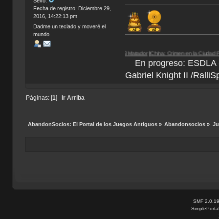
Sexo:
Fecha de registro: Diciembre 29,
2016, 14:22:13 pm
Dadme un teclado y moveré el
mundo
rdose
|
Egipto 1156 a.C.
| Paradigm |
El Matador
|
China: Crimen en la Ciudad Prohibida
En progreso: ESDLA - L
Gabriel Knight II /Ralli
Páginas: [
1
]
Ir Arriba
AbandonSocios: El Portal de los Juegos Antiguos
»
Abandonsocios
»
Ju
SMF 2.0.1
SimplePorta