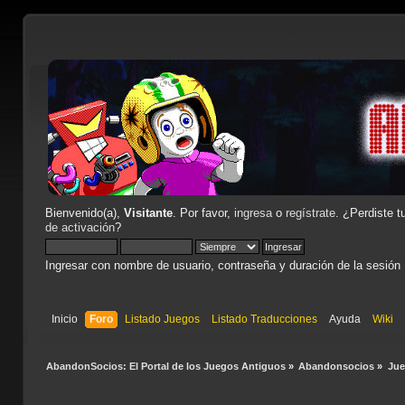
Bienvenido(a),
Visitante
. Por favor,
ingresa
o
regístrate
. ¿Perdiste t
de activación
?
Ingresar con nombre de usuario, contraseña y duración de la sesión
Inicio
Foro
Listado Juegos
Listado Traducciones
Ayuda
Wiki
AbandonSocios: El Portal de los Juegos Antiguos
»
Abandonsocios
»
Ju