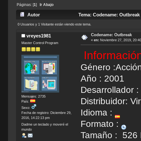
Páginas: [
1
]
Ir Abajo
Autor
Tema: Codename: Outbreak 
0 Usuarios y 1 Visitante están viendo este tema.
Codename: Outbreak
vreyes1981
«
en:
Noviembre 27, 2019, 20:4
Master Control Program
Informació
Género :Acció
Año : 2001
Desarrollador
Mensajes: 2735
Distribuidor: Vi
País:
Sexo:
Idioma :
Fecha de registro: Diciembre 29,
2016, 14:22:13 pm
Formato :
Dadme un teclado y moveré el
mundo
Tamaño : 526