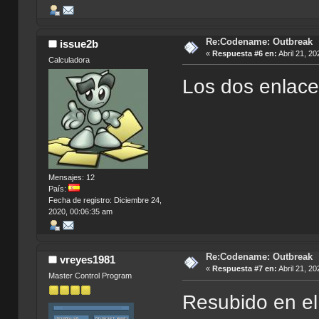
Re:Codename: Outbreak
issue2b
«
Respuesta #6 en:
Abril 21, 20
Calculadora
Los dos enlace
Mensajes: 12
País:
Fecha de registro: Diciembre 24,
2020, 00:06:35 am
Re:Codename: Outbreak
vreyes1981
«
Respuesta #7 en:
Abril 21, 20
Master Control Program
Resubido en el 