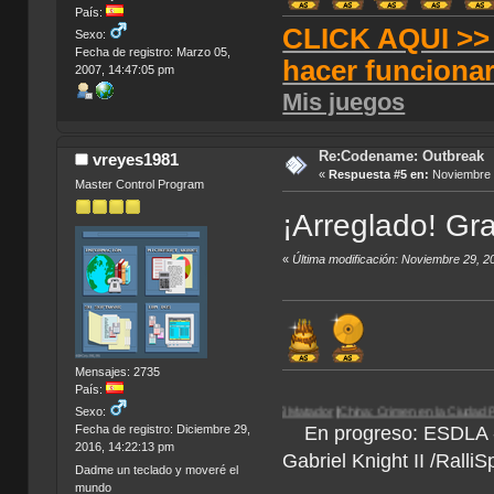
País:
CLICK AQUI >> T
Sexo:
Fecha de registro: Marzo 05,
hacer funciona
2007, 14:47:05 pm
Mis juegos
Re:Codename: Outbreak
vreyes1981
«
Respuesta #5 en:
Noviembre 2
Master Control Program
¡Arreglado! Gr
«
Última modificación: Noviembre 29, 
Mensajes: 2735
País:
Sexo:
rdose
|
Egipto 1156 a.C.
| Paradigm |
El Matador
|
China: Crimen en la Ciudad Prohibida
Fecha de registro: Diciembre 29,
En progreso: ESDLA - L
2016, 14:22:13 pm
Gabriel Knight II /Ralli
Dadme un teclado y moveré el
mundo