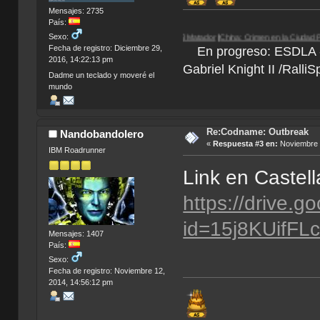
Mensajes: 2735
País:
Sexo:
rdose
|
Egipto 1156 a.C.
| Paradigm |
El Matador
|
China: Crimen en la Ciudad Prohibida
Fecha de registro: Diciembre 29,
En progreso: ESDLA - L
2016, 14:22:13 pm
Gabriel Knight II /Ralli
Dadme un teclado y moveré el
mundo
Re:Codname: Outbreak
Nandobandolero
«
Respuesta #3 en:
Noviembre 2
IBM Roadrunner
Link en Castel
https://drive.
id=15j8KUifF
Mensajes: 1407
País:
Sexo:
Fecha de registro: Noviembre 12,
2014, 14:56:12 pm