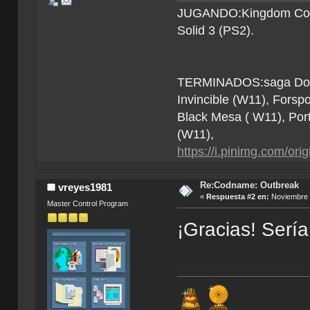
JUGANDO:Kingdom Come 
Solid 3 (PS2).
TERMINADOS:saga Doom (
Invincible (W11), Forsp
Black Mesa ( W11), Por
(W11),
https://i.pinimg.com/o
Re:Codname: Outbreak
vreyes1981
«
Respuesta #2 en:
Noviembre 2
Master Control Program
¡Gracias! Sería