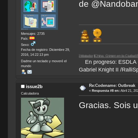
de @Nandoban
Mensajes: 2735
País:
Sexo:
Fecha de registro: Diciembre 29,
2016, 14:22:13 pm
rdose
|
Egipto 1156 a.C.
| Paradigm |
El Matador
|
China: Crimen en la Ciudad Prohibida
En progreso: ESDLA - L
Dadme un teclado y moveré el
mundo
Gabriel Knight II /Ralli
Re:Codename: Outbreak
issue2b
«
Respuesta #8 en:
Abril 21, 20
Calculadora
Gracias. Sois 