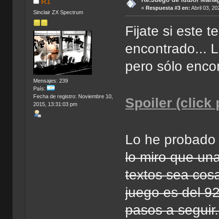
R1
«
Respuesta #3 en:
Abril 03, 20
Sinclair ZX Spectrum
Fijate si este 
encontrado... 
pero sólo encon
Mensajes: 239
País:
Fecha de registro: Noviembre 10,
Spoiler (click
2015, 13:31:03 pm
Lo he probado 
lo miro que una
textos sea cos
juego es del 92
pasos a seguir