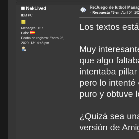
Re:Juego de futbol Man
NekLived
«
Respuesta #5 en:
Abril 04, 20
IBM PC
Los textos es
Mensajes: 167
País:
Fecha de registro: Enero 26,
2020, 13:14:48 pm
Muy interesant
que algo faltab
intentaba pilla
pero lo intent
puro y obtuve 
¿Quizá sea una
versión de Amig