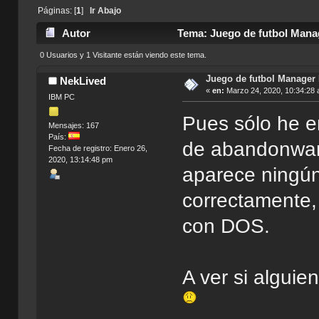
Páginas: [
1
]
Ir Abajo
Autor
Tema: Juego de futbol Mana
0 Usuarios y 1 Visitante están viendo este tema.
Juego de futbol Manage
NekLived
«
en:
Marzo 24, 2020, 10:34:28 
IBM PC
Pues sólo he e
Mensajes: 167
País:
de abandonware
Fecha de registro: Enero 26,
2020, 13:14:48 pm
aparece ningún
correctamente
con DOS.
A ver si alguie