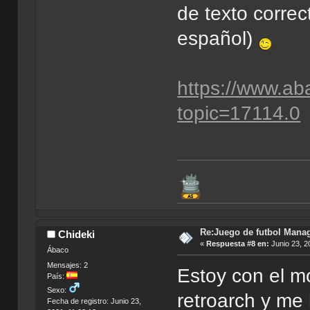
de texto correc
español)
https://www.ab
topic=17114.0
Re:Juego de futbol Man
Chideki
«
Respuesta #8 en:
Junio 23, 2
Ábaco
Mensajes: 2
Estoy con el m
País:
Sexo:
retroarch y me
Fecha de registro: Junio 23,