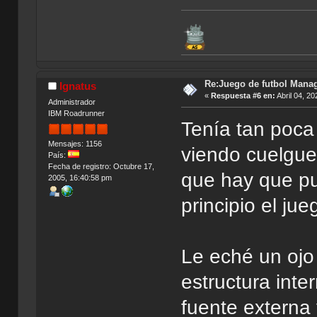
Re:Juego de futbol Man
Ignatus
«
Respuesta #6 en:
Abril 04, 20
Administrador
IBM Roadrunner
Tenía tan poca
Mensajes: 1156
viendo cuelgu
País:
Fecha de registro: Octubre 17,
que hay que pul
2005, 16:40:58 pm
principio el j
Le eché un ojo 
estructura inte
fuente externa 