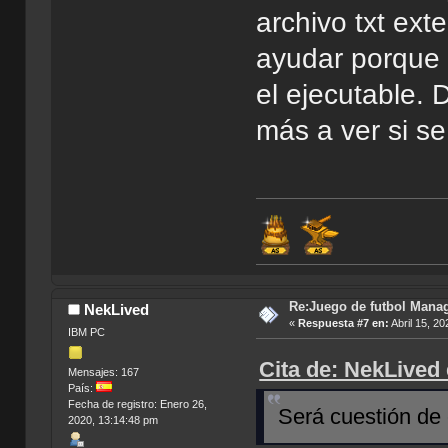
archivo txt ex
ayudar porque 
el ejecutable.
más a ver si se
Re:Juego de futbol Man
NekLived
«
Respuesta #7 en:
Abril 15, 20
IBM PC
Cita de: NekLived 
Mensajes: 167
País:
Fecha de registro: Enero 26,
Será cuestión de 
2020, 13:14:48 pm