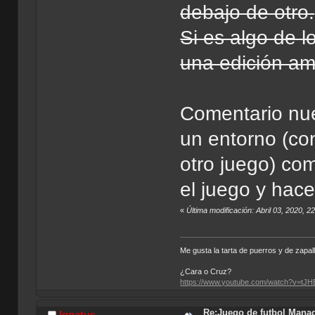
debajo de otro.
Si es algo de 
una edición am
Comentario nue
un entorno (co
otro juego) com
el juego y hac
«
Última modificación: Abril 03, 2020, 
Me gusta la tarta de puerros y de zapall
¿Cara o Cruz?
https://www.youtube.com/watch?v=tJ
Re:Juego de futbol Man
Ignatus