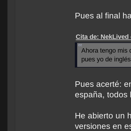
Pues al final h
Cita de: NekLived 
Ahora tengo mis d
pues yo de inglés
Pues acerté: e
españa, todos 
He abierto un h
versiones en e