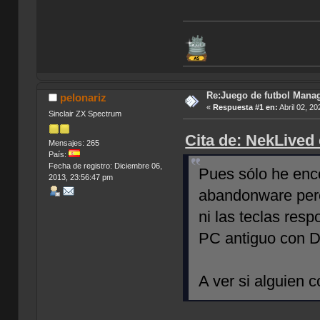
Re:Juego de futbol Man
pelonariz
«
Respuesta #1 en:
Abril 02, 20
Sinclair ZX Spectrum
Cita de: NekLived
Mensajes: 265
País:
Fecha de registro: Diciembre 06,
Pues sólo he enc
2013, 23:56:47 pm
abandonware pero
ni las teclas re
PC antiguo con 
A ver si alguien 