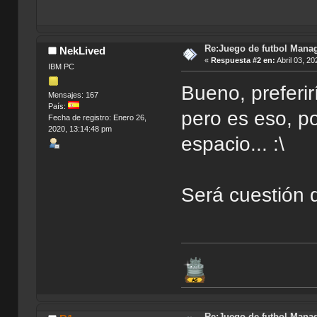
Re:Juego de futbol Man
NekLived
«
Respuesta #2 en:
Abril 03, 20
IBM PC
Bueno, preferir
Mensajes: 167
País:
pero es eso, po
Fecha de registro: Enero 26,
2020, 13:14:48 pm
espacio... :\
Será cuestión d
Re:Juego de futbol Man