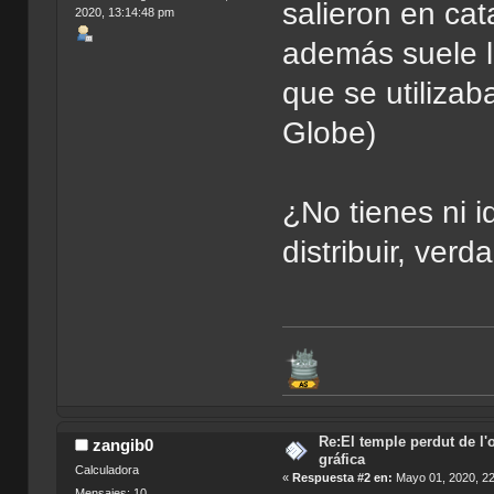
salieron en ca
2020, 13:14:48 pm
además suele l
que se utilizab
Globe)
¿No tienes ni 
distribuir, verd
Re:El temple perdut de l'
zangib0
gráfica
Calculadora
«
Respuesta #2 en:
Mayo 01, 2020, 22
Mensajes: 10