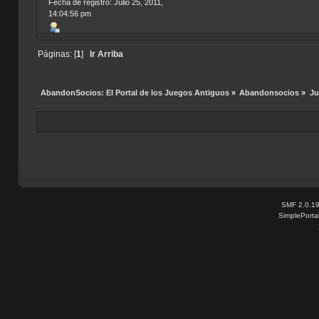
Fecha de registro: Julio 25, 2011,
14:04:56 pm
Páginas: [
1
]
Ir Arriba
AbandonSocios: El Portal de los Juegos Antiguos
»
Abandonsocios
»
Ju
SMF 2.0.1
SimplePorta