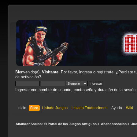
Bienvenido(a),
Visitante
. Por favor,
ingresa
o
regístrate
. ¿Perdiste t
de activación
?
Ingresar con nombre de usuario, contraseña y duración de la sesión
Inicio
Foro
Listado Juegos
Listado Traducciones
Ayuda
Wiki
AbandonSocios: El Portal de los Juegos Antiguos
»
Abandonsocios
»
Ju