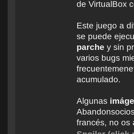
de VirtualBox
Este juego a di
se puede ejec
parche
y sin p
varios bugs mi
frecuentemenet
acumulado.
Algunas
imág
Abandonsocios 
francés, no os 