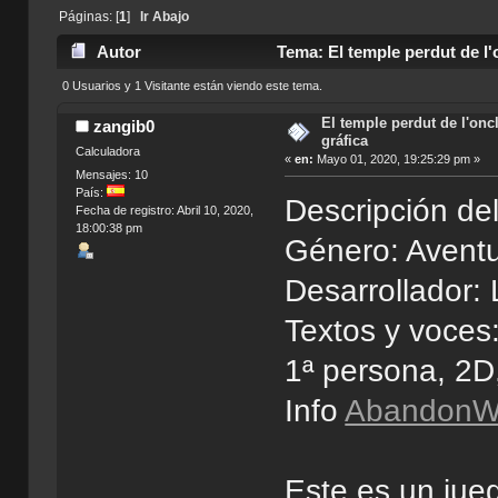
Páginas: [
1
]
Ir Abajo
Autor
Tema: El temple perdut de l'
0 Usuarios y 1 Visitante están viendo este tema.
El temple perdut de l'oncl
zangib0
gráfica
Calculadora
«
en:
Mayo 01, 2020, 19:25:29 pm »
Mensajes: 10
País:
Descripción de
Fecha de registro: Abril 10, 2020,
18:00:38 pm
Género: Aventu
Desarrollador:
Textos y voces
1ª persona, 2D
Info
AbandonWi
Este es un jue