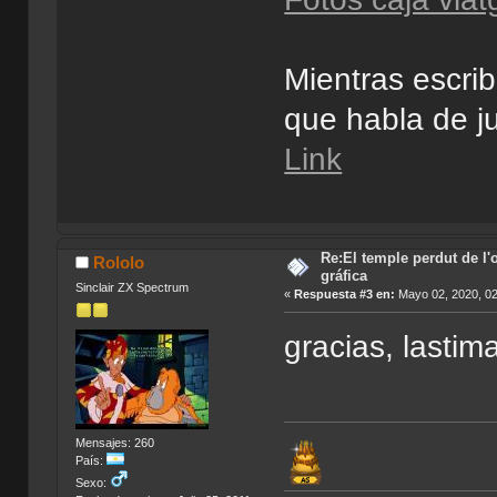
Mientras escrib
que habla de j
Link
Re:El temple perdut de l'
Rololo
gráfica
Sinclair ZX Spectrum
«
Respuesta #3 en:
Mayo 02, 2020, 02
gracias, lastim
Mensajes: 260
País:
Sexo: