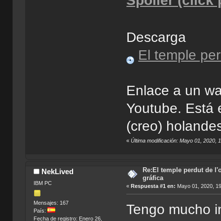
Spoiler (click
Descarga
El temple per
Enlace a un wa
Youtube. Está 
(creo) holande
«
Última modificación: Mayo 01, 2020, 
Re:El temple perdut de l'
NekLived
gráfica
IBM PC
«
Respuesta #1 en:
Mayo 01, 2020, 19
Mensajes: 167
Tengo mucho in
País:
Fecha de registro: Enero 26,