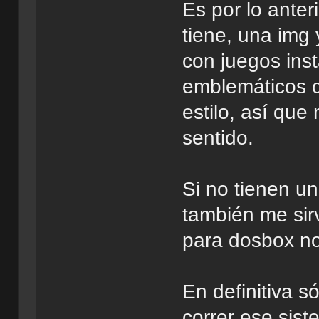
Es por lo anter
tiene, una img 
con juegos inst
emblemáticos 
estilo, así qu
sentido.
Si no tienen u
también me sirv
para dosbox no
En definitiva s
correr ese sis