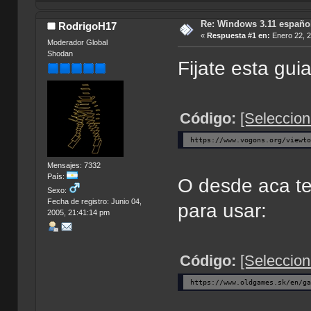
Re: Windows 3.11 español
RodrigoH17
«
Respuesta #1 en:
Enero 22, 2
Moderador Global
Shodan
Fijate esta gu
Código:
[Seleccion
https://www.vogons.org/viewt
Mensajes: 7332
País:
O desde aca te
Sexo:
Fecha de registro: Junio 04,
para usar:
2005, 21:41:14 pm
Código:
[Seleccion
https://www.oldgames.sk/en/g