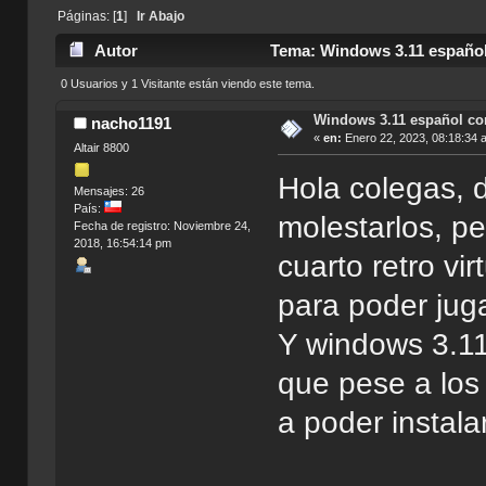
Páginas: [
1
]
Ir Abajo
Autor
Tema: Windows 3.11 español 
0 Usuarios y 1 Visitante están viendo este tema.
Windows 3.11 español co
nacho1191
«
en:
Enero 22, 2023, 08:18:34 
Altair 8800
Hola colegas, 
Mensajes: 26
País:
molestarlos, p
Fecha de registro: Noviembre 24,
2018, 16:54:14 pm
cuarto retro vi
para poder juga
Y windows 3.11
que pese a los
a poder instala