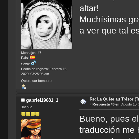
altar!
Muchísimas gra
a ver que tal 
Mensajes: 47
País:
Sexo:
Fecha de registro: Febrero 16,
2020, 03:25:05 am
Quiero ser bombero.
Re: La Quête au Trésor (T
gabriel19681_1
«
Respuesta #6 en:
Agosto 10, 
Joshua
Bueno, pues e
traducción me 