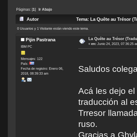
Páginas: [
1
]
Ir Abajo
Autor
Tema: La Quête au Trésor (Tr
0 Usuarios y 1 Visitante están viendo este tema.
La Quête au Trésor (Tradu
Pijin Pastrana
«
en:
Junio 24, 2023, 07:36:25 
IBM PC
Mensajes: 122
País:
Saludos colega
Fecha de registro: Enero 06,
2018, 08:39:33 am
Acá les dejo el
traducción al 
Trresor llamad
ruso.
Gracias a Ghyl