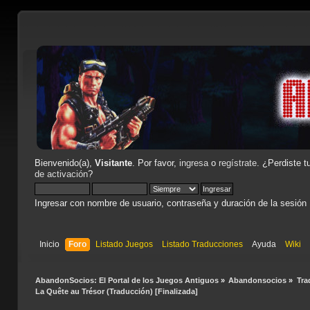
Bienvenido(a),
Visitante
. Por favor,
ingresa
o
regístrate
. ¿Perdiste t
de activación
?
Ingresar con nombre de usuario, contraseña y duración de la sesión
Inicio
Foro
Listado Juegos
Listado Traducciones
Ayuda
Wiki
AbandonSocios: El Portal de los Juegos Antiguos
»
Abandonsocios
»
Tra
La Quête au Trésor (Traducción) [Finalizada]