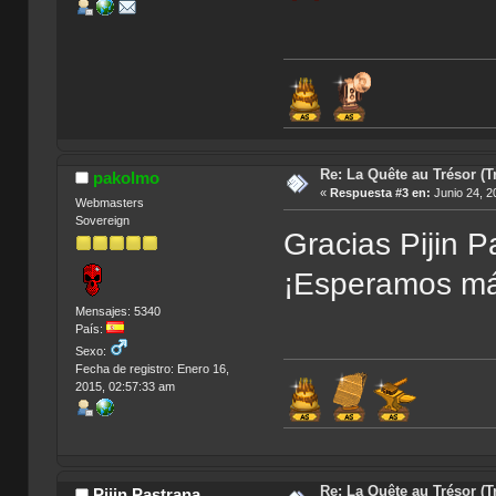
Re: La Quête au Trésor (T
pakolmo
«
Respuesta #3 en:
Junio 24, 2
Webmasters
Sovereign
Gracias Pijin 
¡Esperamos m
Mensajes: 5340
País:
Sexo:
Fecha de registro: Enero 16,
2015, 02:57:33 am
Í
Re: La Quête au Trésor (T
Pijin Pastrana