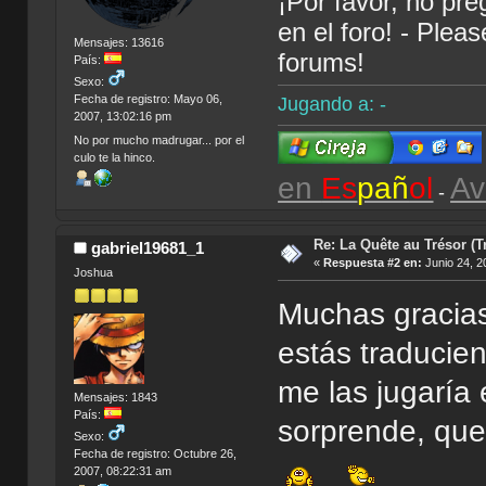
¡Por favor, no pr
en el foro! - Plea
Mensajes: 13616
forums!
País:
Sexo:
Fecha de registro: Mayo 06,
Jugando a: -
2007, 13:02:16 pm
No por mucho madrugar... por el
culo te la hinco.
en
Es
pañ
ol
Av
-
Re: La Quête au Trésor (T
gabriel19681_1
«
Respuesta #2 en:
Junio 24, 2
Joshua
Muchas gracias
estás traducie
me las jugaría
Mensajes: 1843
País:
sorprende, que
Sexo:
Fecha de registro: Octubre 26,
2007, 08:22:31 am