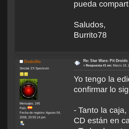
pueda comparti
Saludos,
Burrito78
Re: Star Wars: Pit Droids
Dvdcillo
«
Respuesta #1 en:
Marzo 18, 2
Sinclair ZX Spectrum
Yo tengo la ed
confirmar lo si
Mensajes: 245
- Tanto la caja
País:
Fecha de registro: Agosto 04,
2008, 20:55:14 pm
CD están en ca