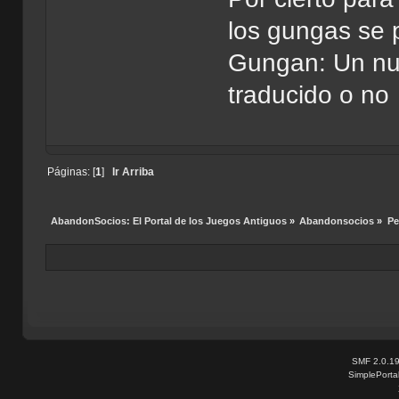
los gungas se 
Gungan: Un nue
traducido o no
Páginas: [
1
]
Ir Arriba
AbandonSocios: El Portal de los Juegos Antiguos
»
Abandonsocios
»
Pe
SMF 2.0.1
SimplePorta