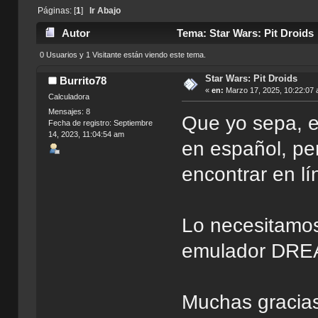
Páginas: [
1
]
Ir Abajo
Autor
Tema: Star Wars: Pit Droids
0 Usuarios y 1 Visitante están viendo este tema.
Star Wars: Pit Droids
Burrito78
«
en:
Marzo 17, 2025, 10:22:07 
Calculadora
Mensajes: 8
Que yo sepa, e
Fecha de registro: Septiembre
14, 2023, 11:04:54 am
en español, p
encontrar en lí
Lo necesitamos
emulador DR
Muchas gracias