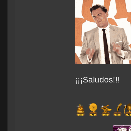
¡¡¡Saludos!!!