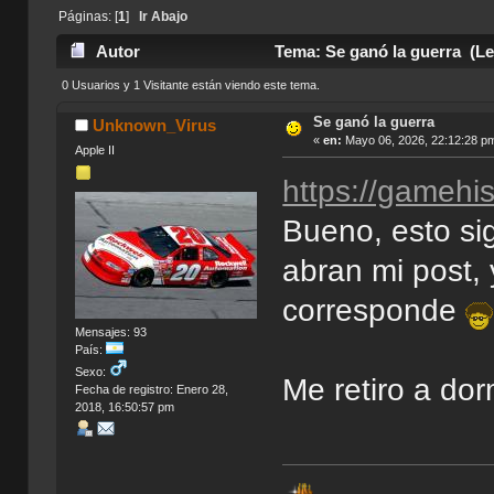
Páginas: [
1
]
Ir Abajo
Autor
Tema: Se ganó la guerra (Le
0 Usuarios y 1 Visitante están viendo este tema.
Se ganó la guerra
Unknown_Virus
«
en:
Mayo 06, 2026, 22:12:28 p
Apple II
https://gamehis
Bueno, esto si
abran mi post,
corresponde
Mensajes: 93
País:
Sexo:
Me retiro a dor
Fecha de registro: Enero 28,
2018, 16:50:57 pm