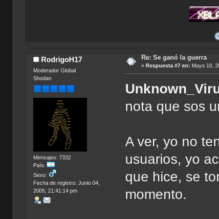
Mis Apo
Re: Se ganó la guerra
RodrigoH17
«
Respuesta #7 en:
Mayo 10, 20
Moderador Global
Shodan
Unknown_Vir
nota que sos 
A ver, yo no t
usuarios, yo a
Mensajes: 7332
País:
que hice, se to
Sexo:
Fecha de registro: Junio 04,
momento.
2005, 21:41:14 pm