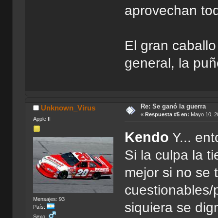
aprovechan todo
El gran caball
general, la puñ
Re: Se ganó la guerra
Unknown_Virus
«
Respuesta #5 en:
Mayo 10, 20
Apple II
Kendo
Y... en
Si la culpa la 
mejor si no se
cuestionables/
Mensajes: 93
siquiera se dig
País:
Sexo: