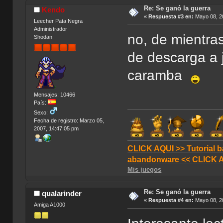
Re: Se ganó la guerra
Kendo
«
Respuesta #3 en:
Mayo 08, 20
Leecher Pata Negra
Administrador
no, de mientra
Shodan
de descarga a 
caramba
Mensajes: 10466
País:
Sexo:
Fecha de registro: Marzo 05,
2007, 14:47:05 pm
CLICK AQUI >> Tutorial b
abandonware << CLICK 
Mis juegos
Re: Se ganó la guerra
qualarinder
«
Respuesta #4 en:
Mayo 08, 20
Amiga A1000