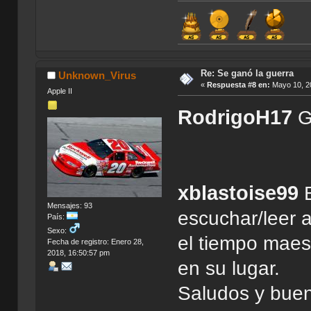
Re: Se ganó la guerra
Unknown_Virus
«
Respuesta #8 en:
Mayo 10, 20
Apple II
RodrigoH17
G
xblastoise99
E
Mensajes: 93
escuchar/leer 
País:
Sexo:
el tiempo maest
Fecha de registro: Enero 28,
2018, 16:50:57 pm
en su lugar.
Saludos y bue