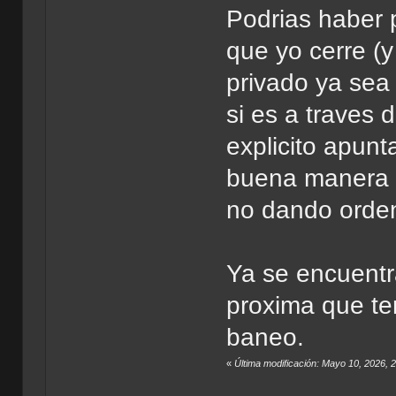
Podrias haber p
que yo cerre (
privado ya sea
si es a traves 
explicito apunt
buena manera s
no dando orde
Ya se encuentra
proxima que te
baneo.
«
Última modificación: Mayo 10, 2026,