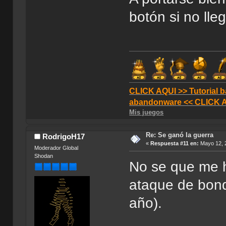
botón si no lle
CLICK AQUI >> Tutorial b
abandonware << CLICK 
Mis juegos
Re: Se ganó la guerra
RodrigoH17
«
Respuesta #11 en:
Mayo 12, 2
Moderador Global
Shodan
No se que me 
ataque de bond
año).