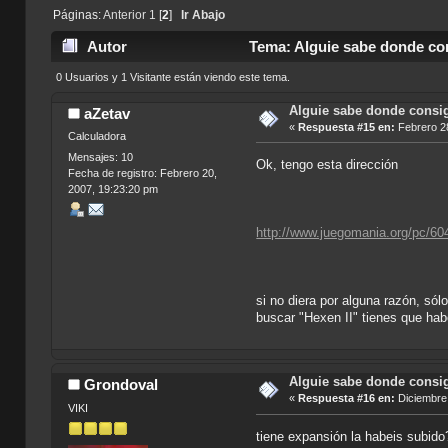
Páginas:
Anterior
1
[
2
]
Ir Abajo
Autor
Tema: Alguie sabe donde con
0 Usuarios y 1 Visitante están viendo este tema.
Alguie sabe donde consi
aZetav
«
Respuesta #15 en:
Febrero 28
Calculadora
Mensajes: 10
Ok, tengo esta dirección
Fecha de registro: Febrero 20,
2007, 19:23:20 pm
http://www.juegomania.org/pc/60
si no diera por alguna razón, só
buscar "Hexen II" tienes que habe
Alguie sabe donde consi
Grondoval
«
Respuesta #16 en:
Diciembre 
VIKI
tiene expansión la habeis subido