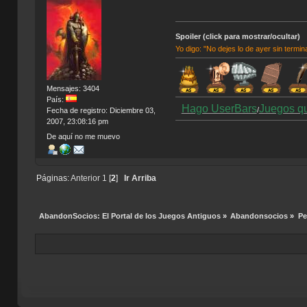
Spoiler (click para mostrar/ocultar)
Yo digo: "No dejes lo de ayer sin termin
Mensajes: 3404
País:
Hago UserBars
Juegos q
/
Fecha de registro: Diciembre 03,
2007, 23:08:16 pm
De aquí no me muevo
Páginas:
Anterior
1
[
2
]
Ir Arriba
AbandonSocios: El Portal de los Juegos Antiguos
»
Abandonsocios
»
Pe