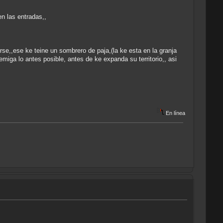
en las entradas,,
orse,,ese ke teine un sombrero de paja,(la ke esta en la granja
miga lo antes posible, antes de ke expanda su territorio,, asi
En línea