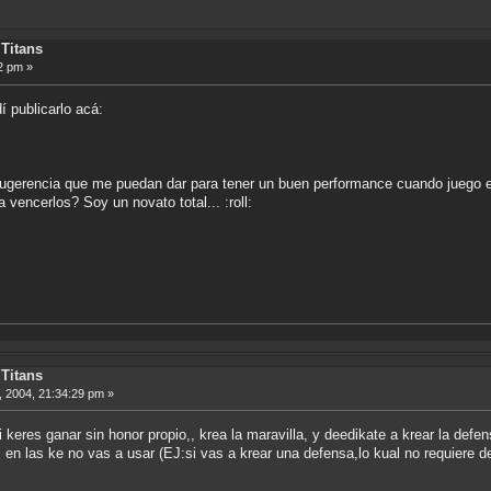
Titans
2 pm »
 publicarlo acá:
ugerencia que me puedan dar para tener un buen performance cuando juego en
 vencerlos? Soy un novato total... :roll:
o
Titans
 2004, 21:34:29 pm »
 keres ganar sin honor propio,, krea la maravilla, y deedikate a krear la defen
 en las ke no vas a usar (EJ:si vas a krear una defensa,lo kual no requiere 