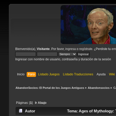
Bienvenido(a),
Visitante
. Por favor,
ingresa
o
regístrate
. ¿Perdiste tu
ema
Ingresar con nombre de usuario, contraseña y duración de la sesión
Inicio
Foro
Listado Juegos
Listado Traducciones
Ayuda
Wiki
AbandonSocios: El Portal de los Juegos Antiguos
»
Abandonsocios
»
C
Páginas: [
1
]
Ir Abajo
Autor
Tema: Ages of Mythology: T