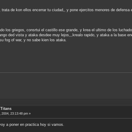
, trata de kon ellos encerrar tu ciudad,, y pone ejercitos menores de defensa 
o los griegos, consrtui el castillo ese grande, y krea el ultimo de los luchad
ango ded vista y ataka desdee muy lejos,,,krealo rapido, y ataka a la base ene
u fog of war, y no sabe kien los ataka.
Titans
 2004, 23:13:48 pm »
oy a poner en practica hoy si vamos.