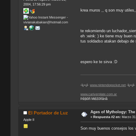
2004, 17:56:29 pm
krea muros ,, q son muy utiles,
te rekomiendo un luchador,,siend
eh :wink: ) ke tiene muy buen r
tus soldadso atakan debajo de s
espero ke te sirva :D
-ï¡÷¡ï·
www.nintendopocket.net
·ï¡÷¡ï-
www.cariverplate.com.ar
Þâ§i0ñ Mi££0ñâriâ
Ages of Mythology: The 
El Portador de Luz
«
Respuesta #2 en:
Marzo 31,
Apple II
Son muy buenos consejos los v