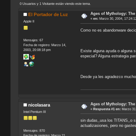
0 Usuarios y 1 Visitante están viendo este tema.
Ages of Mythology: The 
El Portador de Luz
«
en:
Marzo 30, 2004, 17:24:1
Apple II
Como no es abandonware decidí
Mensajes: 67
Fecha de registro: Marzo 14,
2003, 20:08:18 pm
Existe alguna ayuda o alguna s
especial? Alguna estrategia para
Desde ya les agradezco much
Ages of Mythology: The 
nicolasara
«
Respuesta #1 en:
Marzo 31,
Intel Pentium III
sin dudas,,usa los TITANS,,o si
actualizasiones, pero no gastes
Mensajes: 870
Fecha de registro: Marzo 21,