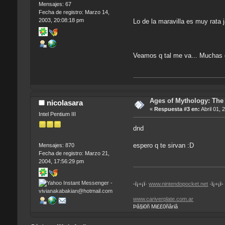
Mensajes: 67
Fecha de registro: Marzo 14,
2003, 20:08:18 pm
Lo de la maravilla es muy rata j
Veamos q tal me va... Muchas 
Ages of Mythology: The 
nicolasara
«
Respuesta #3 en:
Abril 01, 
Intel Pentium III
dnd
espero q te sirvan :D
Mensajes: 870
Fecha de registro: Marzo 21,
2004, 17:56:29 pm
-ï¡÷¡ï·
www.nintendopocket.net
·ï¡÷¡ï-
www.cariverplate.com.ar
Þâ§i0ñ Mi££0ñâriâ