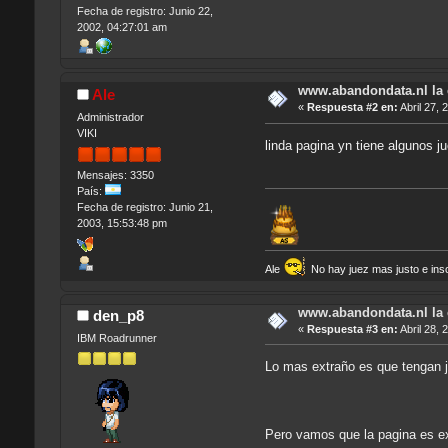
Fecha de registro: Junio 22,
2002, 04:27:01 am
www.abandondata.nl la
Ale
«
Respuesta #2 en:
Abril 27, 
Administrador
VIKI
linda pagina yn tiene algunos j
Mensajes: 3350
País:
Fecha de registro: Junio 21,
2003, 15:53:48 pm
Ale
No hay juez mas justo e insob
www.abandondata.nl la
den_p8
«
Respuesta #3 en:
Abril 28, 
IBM Roadrunner
Lo mas extraño es que tengan 
Pero vamos que la pagina es e