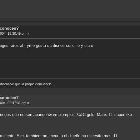
 conocen?
2004, 18:30:49 pm »
uegos raros ah, yme gusta su disños sencillo y claro
ornable que la propia conciencia......
 conocen?
2004, 02:47:31 am »
juegos que no son abandonware ejemplos: C&C gold, Manx TT superbike...
xcelente. A mi tambien me encanta el diseño no necesita mas :D