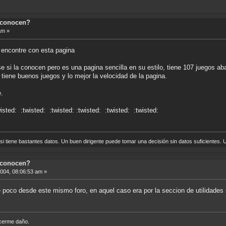
 conocen?
am »
 encontre con esta pagina
se si la conocen pero es una pagina sencilla en su estilo, tiene 107 juegos a
tiene buenos juegos y lo mejor la velocidad de la pagina.
e.
wisted: :twisted: :twisted: :twisted: :twisted: :twisted:
i tiene bastantes datos. Un buen dirigente puede tomar una decisión sin datos suficientes. U
 conocen?
2004, 08:06:53 am »
 poco desde este mismo foro, en aquel caso era por la seccion de utilidades 
acerme daño.