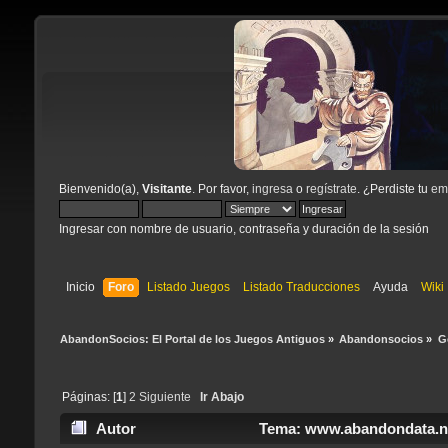
Bienvenido(a),
Visitante
. Por favor,
ingresa
o
regístrate
. ¿Perdiste tu
ema
Ingresar con nombre de usuario, contraseña y duración de la sesión
Inicio
Foro
Listado Juegos
Listado Traducciones
Ayuda
Wiki
AbandonSocios: El Portal de los Juegos Antiguos
»
Abandonsocios
»
G
Páginas: [
1
]
2
Siguiente
Ir Abajo
Autor
Tema: www.abandondata.nl 