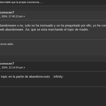
ornable que la propia conciencia......
 conocen?
 2004, 17:45:13 pm »
bandonware o no, solo se ha insinuado y se ha preguntado por ello, yo he con
web abandonware. Jur, que se esta marchando el topic de madre.
acerme daño.
 conocen?
 2004, 22:14:54 pm »
 topic en la parrte de abandonscouts :infinity: