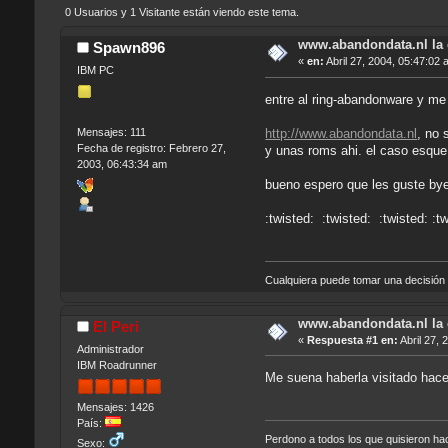
0 Usuarios y 1 Visitante están viendo este tema.
www.abandondata.nl la
Spawn896
«
en:
Abril 27, 2004, 05:47:02 
IBM PC
entre al ring-abandonware y me
http://www.abandondata.nl
, no 
Mensajes: 111
Fecha de registro: Febrero 27,
y unas roms ahi. el caso esque 
2003, 06:43:34 am
bueno espero que les guste by
:twisted: :twisted: :twisted: :t
Cualquiera puede tomar una decisión s
www.abandondata.nl la
El Peri
«
Respuesta #1 en:
Abril 27, 
Administrador
IBM Roadrunner
Me suena haberla visitado hace
Mensajes: 1426
País:
Perdono a todos los que quisieron h
Sexo: