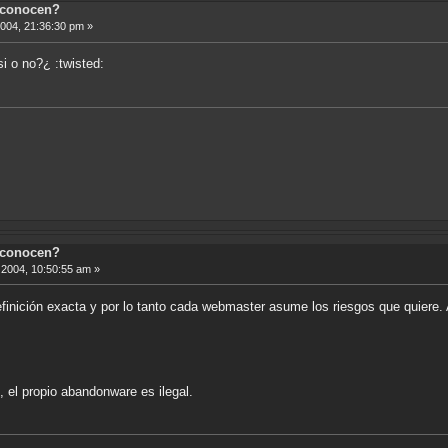
 conocen?
2004, 21:36:30 pm »
asi o no?¿ :twisted:
 conocen?
2004, 10:50:55 am »
finición exacta y por lo tanto cada webmaster asume los riesgos que quiere
l, el propio abandonware es ilegal.