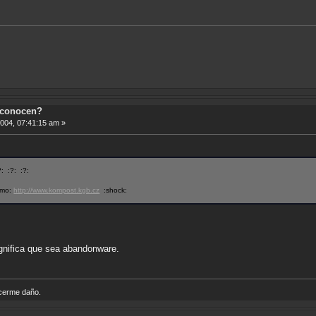
 conocen?
2004, 07:41:15 am »
?: :?: :?:
komo:
http://www.kompost.kgb.cz
:shock:
ignifica que sea abandonware.
acerme daño.