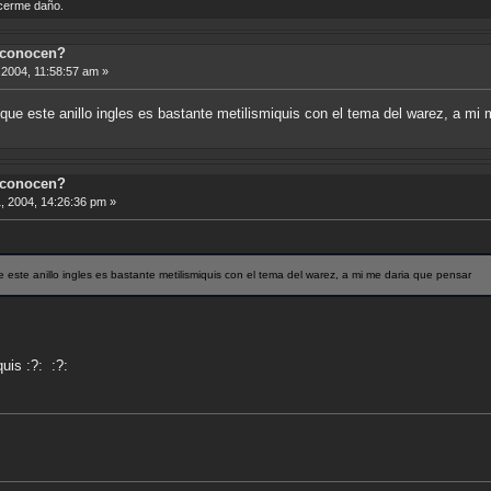
acerme daño.
 conocen?
2004, 11:58:57 am »
que este anillo ingles es bastante metilismiquis con el tema del warez, a mi
 conocen?
 2004, 14:26:36 pm »
 este anillo ingles es bastante metilismiquis con el tema del warez, a mi me daria que pensar
uis :?: :?: