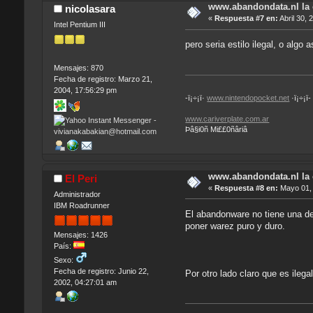
www.abandondata.nl la
nicolasara
«
Respuesta #7 en:
Abril 30, 
Intel Pentium III
pero seria estilo ilegal, o algo 
Mensajes: 870
Fecha de registro: Marzo 21,
2004, 17:56:29 pm
-ï¡÷¡ï·
www.nintendopocket.net
·ï¡÷¡ï-
www.cariverplate.com.ar
Þâ§i0ñ Mi££0ñâriâ
www.abandondata.nl la
El Peri
«
Respuesta #8 en:
Mayo 01, 
Administrador
IBM Roadrunner
El abandonware no tiene una de
poner warez puro y duro.
Mensajes: 1426
País:
Sexo:
Fecha de registro: Junio 22,
Por otro lado claro que es ilega
2002, 04:27:01 am