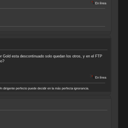
En línea
r Gold esta descontinuado solo quedan los otros, y en el FTP
no?
En línea
n dirigente perfecto puede decidir en la más perfecta ignorancia.