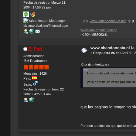
Fecha de registro: Marzo 21,
2004, 17:56:29 pm
-ï¡÷¡ï·
www.nintendopocket.net
·ï¡÷¡ï-
www.cariverplate.com.ar
Þâ§i0ñ Mi££0ñâriâ
www.abandondata.nl la
El Peri
«
Respuesta #6 en:
Abril 30, 
Administrador
IBM Roadrunner
Cita de: nicolasara
komo q c&c gold no es abandon :
Mensajes: 1426
País:
ya lo he visto en varias paginas 
Sexo:
Fecha de registro: Junio 22,
2002, 04:27:01 am
que las paginas lo tengan no s
Perdono a todos los que quisieron h