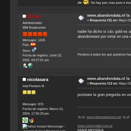
Ale
No hay juez mas justo e insob
www.abandondata.nl la
El Peri
«
Respuesta #11 en:
Mayo 01,
Administrador
IBM Roadrunner
nadie ha dicho si c&c gold es a
abandonware por estar en una 
Mensajes: 1426
País:
Sexo:
Perdono a todos los que quisieron h
Fecha de registro: Junio 22,
2002, 04:27:01 am
www.abandondata.nl la
nicolasara
«
Respuesta #12 en:
Mayo 01,
Intel Pentium III
posteare la gran pregunta en un
Mensajes: 870
Fecha de registro: Marzo 21,
2004, 17:56:29 pm
-ï¡÷¡ï·
www.nintendopocket.net
·ï¡÷¡ï-
www.cariverplate.com.ar
Þâ§i0ñ Mi££0ñâriâ