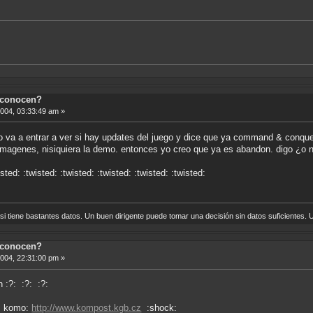
 conocen?
2004, 03:33:49 am »
 va a entrar a ver si hay updates del juego y dice que ya command & conque
imagenes, nisiquiera la demo. entonces yo creo que ya es abandon. digo ¿o 
sted: :twisted: :twisted: :twisted: :twisted: :twisted:
i tiene bastantes datos. Un buen dirigente puede tomar una decisión sin datos suficientes. U
 conocen?
2004, 22:31:00 pm »
 :?: :?: :?:
as komo:
http://www.kompost.kgb.cz
:shock: