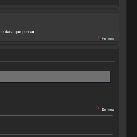
 me daria que pensar
En línea
En línea