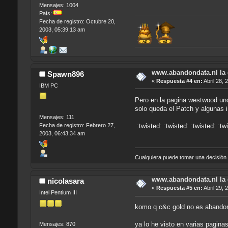
Mensajes: 1004
País:
Fecha de registro: Octubre 20,
2003, 05:39:13 am
www.abandondata.nl la
Spawn896
«
Respuesta #4 en:
Abril 28, 
IBM PC
Pero en la pagina westwood uno
solo queda el Patch y algunas 
Mensajes: 111
Fecha de registro: Febrero 27,
:twisted: :twisted: :twisted: :twi
2003, 06:43:34 am
Cualquiera puede tomar una decisión s
www.abandondata.nl la
nicolasara
«
Respuesta #5 en:
Abril 29, 
Intel Pentium III
komo q c&c gold no es abandon
ya lo he visto en varias pagin
Mensajes: 870