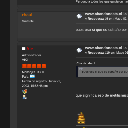
Perdono a todos los que quisieron h
www.abandondata.nl la
rhaul
«
Respuesta #9 en:
Mayo 01, 
Visitante
pues eso si que es estraño por 
www.abandondata.nl la
Ale
«
Respuesta #10 en:
Mayo 01,
Administrador
VIKI
Cita de: rhaul
pues eso si que es estraño por que
Mensajes: 3350
País:
Fecha de registro: Junio 21,
2003, 15:53:48 pm
que significa eso de metilismisq