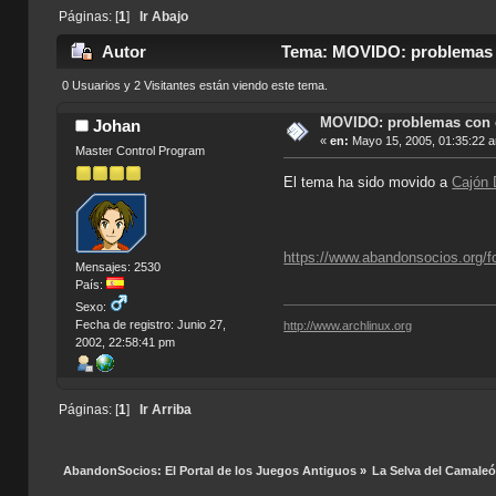
Páginas: [
1
]
Ir Abajo
Autor
Tema: MOVIDO: problemas co
0 Usuarios y 2 Visitantes están viendo este tema.
MOVIDO: problemas con el
Johan
«
en:
Mayo 15, 2005, 01:35:22 
Master Control Program
El tema ha sido movido a
Cajón 
https://www.abandonsocios.org/f
Mensajes: 2530
País:
Sexo:
Fecha de registro: Junio 27,
http://www.archlinux.org
2002, 22:58:41 pm
Páginas: [
1
]
Ir Arriba
AbandonSocios: El Portal de los Juegos Antiguos
»
La Selva del Camale