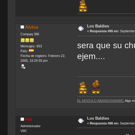
Los Baldies
Alvica
«
Respuesta #65 en:
Septiembre
Compaq 386
sera que su chu
Mensajes: 653
País:
ejem....
Fecha de registro: Febrero 22,
2005, 19:25:55 pm
EL MODULO ABANDONWARE
, Algo 
Los Baldies
Ale
«
Respuesta #66 en:
Septiembre
Administrador
VIKI