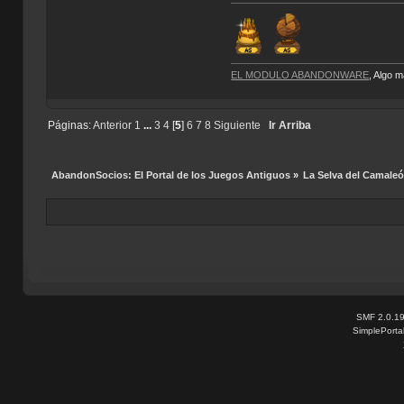
EL MODULO ABANDONWARE
, Algo 
Páginas:
Anterior
1
...
3
4
[
5
]
6
7
8
Siguiente
Ir Arriba
AbandonSocios: El Portal de los Juegos Antiguos
»
La Selva del Camale
SMF 2.0.1
SimplePorta