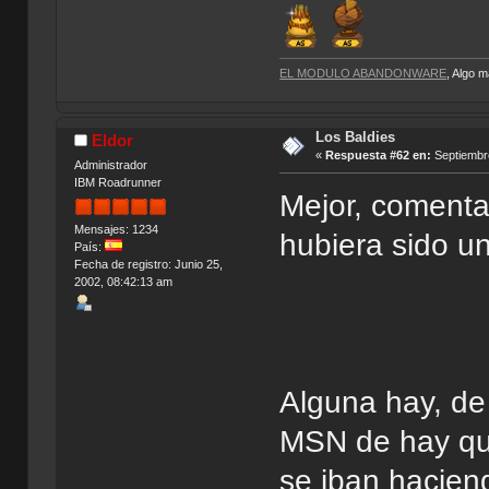
EL MODULO ABANDONWARE
, Algo 
Los Baldies
Eldor
«
Respuesta #62 en:
Septiembre
Administrador
IBM Roadrunner
Mejor, comentar
Mensajes: 1234
hubiera sido un
País:
Fecha de registro: Junio 25,
2002, 08:42:13 am
Alguna hay, de
MSN de hay que
se iban hacien