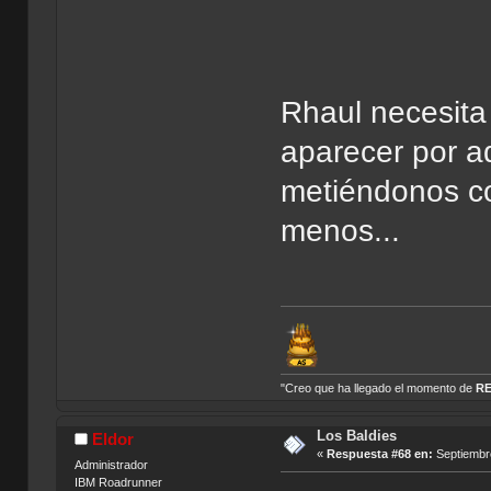
Rhaul necesit
aparecer por 
metiéndonos co
menos...
"Creo que ha llegado el momento de
R
Los Baldies
Eldor
«
Respuesta #68 en:
Septiembre
Administrador
IBM Roadrunner