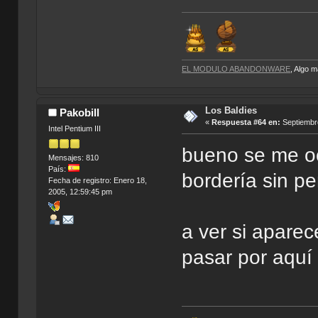
EL MODULO ABANDONWARE
, Algo 
Los Baldies
Pakobill
«
Respuesta #64 en:
Septiembre
Intel Pentium III
bueno se me oc
Mensajes: 810
País:
bordería sin p
Fecha de registro: Enero 18,
2005, 12:59:45 pm
a ver si aparec
pasar por aqu