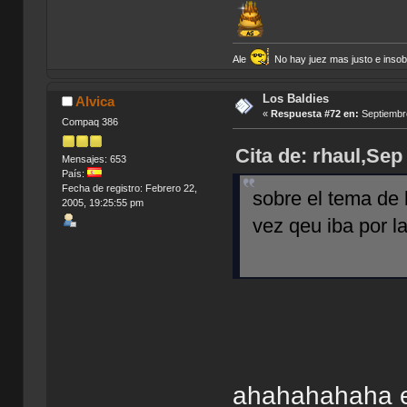
Ale
No hay juez mas justo e insobor
Los Baldies
Alvica
«
Respuesta #72 en:
Septiembre
Compaq 386
Cita de: rhaul,Sep
Mensajes: 653
País:
Fecha de registro: Febrero 22,
sobre el tema de 
2005, 19:25:55 pm
vez qeu iba por la
ahahahahaha e