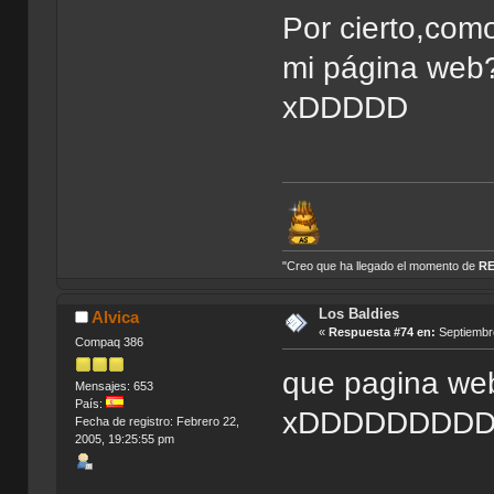
Por cierto,com
mi página web?
xDDDDD
"Creo que ha llegado el momento de
R
Los Baldies
Alvica
«
Respuesta #74 en:
Septiembre
Compaq 386
que pagina we
Mensajes: 653
País:
xDDDDDDDD
Fecha de registro: Febrero 22,
2005, 19:25:55 pm