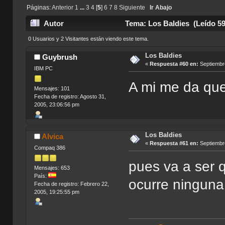
Páginas:
Anterior
1
...
3
4
[
5
]
6
7
8
Siguiente
Ir Abajo
Autor
Tema: Los Baldies (Leído 59
0 Usuarios y 2 Visitantes están viendo este tema.
Los Baldies
Guybrush
«
Respuesta #60 en:
Septiembre
IBM PC
A mi me da que
Mensajes: 101
Fecha de registro: Agosto 31,
2005, 23:06:56 pm
Los Baldies
Alvica
«
Respuesta #61 en:
Septiembre
Compaq 386
pues va a ser 
Mensajes: 653
País:
ocurre ninguna
Fecha de registro: Febrero 22,
2005, 19:25:55 pm