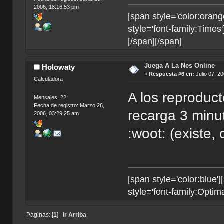
2006, 18:16:53 pm
[span style='color:orang
style='font-family:Times'
[/span][/span]
Juega A La Nes Online
Holowaty
«
Respuesta #6 en:
Julio 07, 2
Calculadora
A los reproduc
Mensajes: 22
Fecha de registro: Marzo 26,
recarga 3 minut
2006, 03:29:25 am
:woot: (existe, 
[span style='color:blue'
style='font-family:Optima
Páginas: [
1
]
Ir Arriba