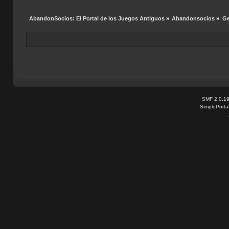
AbandonSocios: El Portal de los Juegos Antiguos
»
Abandonsocios
»
Ge
SMF 2.0.1
SimplePorta