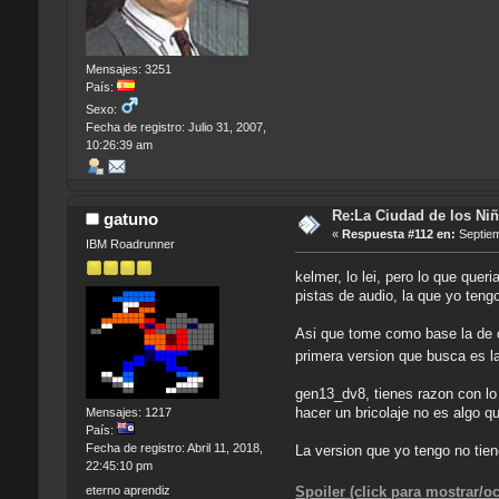
Mensajes: 3251
País:
Sexo:
Fecha de registro: Julio 31, 2007,
10:26:39 am
Re:La Ciudad de los Niñ
gatuno
«
Respuesta #112 en:
Septiem
IBM Roadrunner
kelmer, lo lei, pero lo que que
pistas de audio, la que yo teng
Asi que tome como base la de c
primera version que busca es l
gen13_dv8, tienes razon con lo
hacer un bricolaje no es algo 
Mensajes: 1217
País:
Fecha de registro: Abril 11, 2018,
La version que yo tengo no tie
22:45:10 pm
Spoiler (click para mostrar/oc
eterno aprendiz