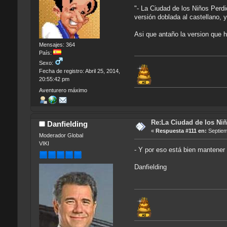
"- La Ciudad de los Niños Perdi
versión doblada al castellano, 
Asi que antaño la version que h
Mensajes: 364
País:
Sexo:
Fecha de registro: Abril 25, 2014,
20:55:42 pm
Aventurero máximo
Re:La Ciudad de los Niñ
Danfielding
«
Respuesta #111 en:
Septiem
Moderador Global
VIKI
- Y por eso está bien mantener l
Danfielding