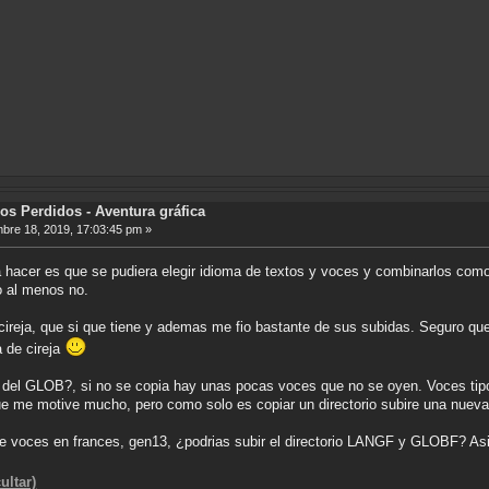
os Perdidos - Aventura gráfica
bre 18, 2019, 17:03:45 pm »
ria hacer es que se pudiera elegir idioma de textos y voces y combinarlos como
o al menos no.
ireja, que si que tiene y ademas me fio bastante de sus subidas. Seguro que
a de cireja
 del GLOB?, si no se copia hay unas pocas voces que no se oyen. Voces tipo 
que me motive mucho, pero como solo es copiar un directorio subire una nu
ne voces en frances, gen13, ¿podrias subir el directorio LANGF y GLOBF? Asi 
ultar)