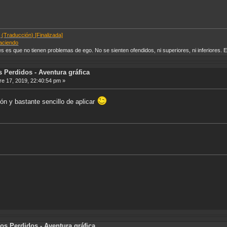
 (Traducción) [Finalizada]
haciendo
es es que no tienen problemas de ego. No se sienten ofendidos, ni superiores, ni inferiores.
 Perdidos - Aventura gráfica
e 17, 2019, 22:40:54 pm »
ón y bastante sencillo de aplicar
os Perdidos - Aventura gráfica