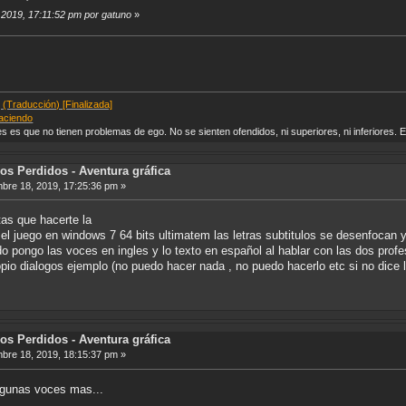
, 2019, 17:11:52 pm por gatuno
»
 (Traducción) [Finalizada]
haciendo
es es que no tienen problemas de ego. No se sienten ofendidos, ni superiores, ni inferiores.
os Perdidos - Aventura gráfica
bre 18, 2019, 17:25:36 pm »
as que hacerte la
 el juego en windows 7 64 bits ultimatem las letras subtitulos se desenfocan y
pongo las voces en ingles y lo texto en español al hablar con las dos profeso
pio dialogos ejemplo (no puedo hacer nada , no puedo hacerlo etc si no dice 
os Perdidos - Aventura gráfica
bre 18, 2019, 18:15:37 pm »
algunas voces mas...