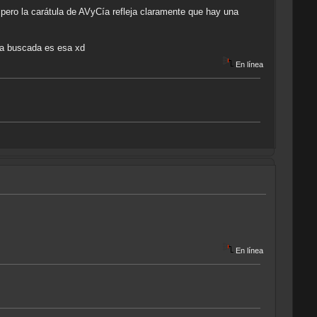
 pero la carátula de AVyCía refleja claramente que hay una
 la buscada es esa xd
En línea
En línea