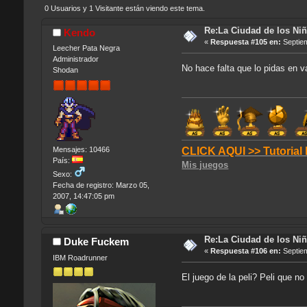
0 Usuarios y 1 Visitante están viendo este tema.
Re:La Ciudad de los Niñ
Kendo
«
Respuesta #105 en:
Septiem
Leecher Pata Negra
Administrador
No hace falta que lo pidas en v
Shodan
Mensajes: 10466
CLICK AQUI >> Tutorial
País:
Mis juegos
Sexo:
Fecha de registro: Marzo 05,
2007, 14:47:05 pm
Re:La Ciudad de los Niñ
Duke Fuckem
«
Respuesta #106 en:
Septiem
IBM Roadrunner
El juego de la peli? Peli que no