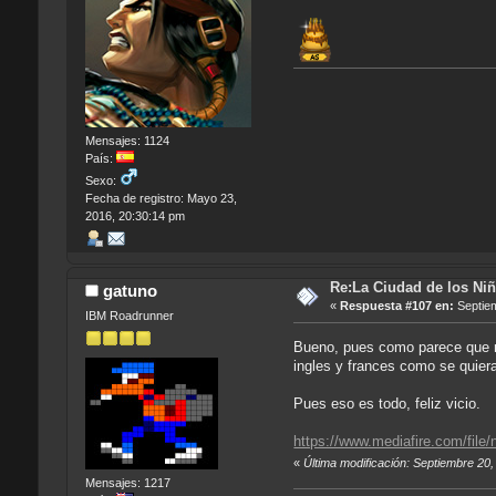
Mensajes: 1124
País:
Sexo:
Fecha de registro: Mayo 23,
2016, 20:30:14 pm
Re:La Ciudad de los Niñ
gatuno
«
Respuesta #107 en:
Septiem
IBM Roadrunner
Bueno, pues como parece que no
ingles y frances como se quiera
Pues eso es todo, feliz vicio.
https://www.mediafire.com/fi
«
Última modificación: Septiembre 20
Mensajes: 1217