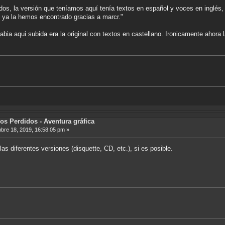
dos, la versión que teníamos aquí tenía textos en español y voces en inglés,
y ya la hemos encontrado gracias a marcr."
abia aqui subida era la original con textos en castellano. Ironicamente ahora
os Perdidos - Aventura gráfica
bre 18, 2019, 16:58:05 pm »
as diferentes versiones (disquette, CD, etc.), si es posible.