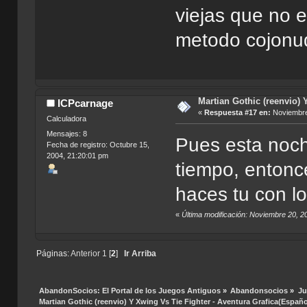
viejas que no 
metodo cojonu
Martian Gothic (reenvio) 
ICPcarnage
«
Respuesta #17 en:
Noviembre 
Calculadora
Mensajes: 8
Pues esta noch
Fecha de registro: Octubre 15,
2004, 21:20:01 pm
tiempo, entonc
haces tu con l
«
Última modificación: Noviembre 20, 
Páginas:
Anterior
1
[
2
]
Ir Arriba
AbandonSocios: El Portal de los Juegos Antiguos
»
Abandonsocios
»
Ju
Martian Gothic (reenvio) Y Xwing Vs Tie Fighter - Aventura Grafica(Españo