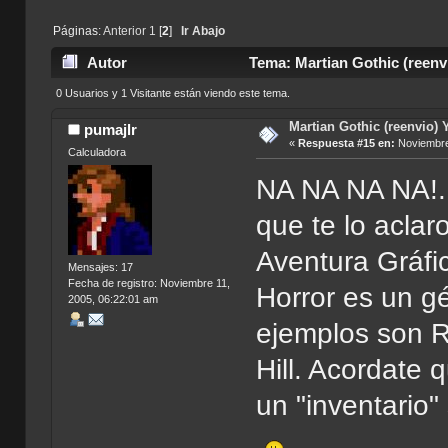
Páginas:
Anterior
1
[
2
]
Ir Abajo
Autor
Tema: Martian Gothic (reenvi
(Leído 17589 veces)
0 Usuarios y 1 Visitante están viendo este tema.
Martian Gothic (reenvio) 
pumajlr
«
Respuesta #15 en:
Noviembre
Calculadora
NA NA NA NA!...
que te lo aclar
Aventura Gráfic
Mensajes: 17
Fecha de registro: Noviembre 11,
Horror es un gé
2005, 06:22:01 am
ejemplos son Re
Hill. Acordate
un "inventario"