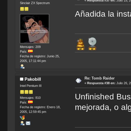
«
Respuesta #37 en:
Julio 15, 
Sinclair ZX Spectrum
Añadida la inst
Mensajes: 209
País:
Fecha de registro: Junio 25,
2005, 17:11:44 pm
Re: Tomb Raider
Pakobill
«
Respuesta #38 en:
Julio 26, 
Intel Pentium III
Unfinished Bus
Mensajes: 810
País:
mejorada, o al
Fecha de registro: Enero 18,
2005, 12:59:45 pm