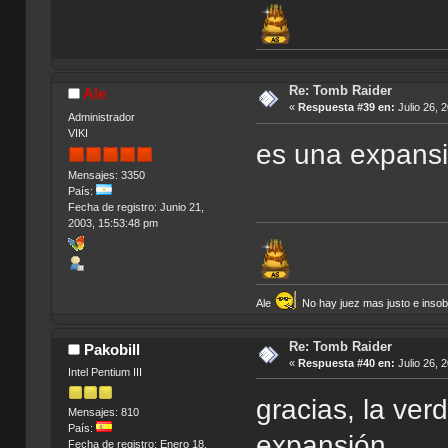
Re: Tomb Raider
Ale
«
Respuesta #39 en:
Julio 26, 
Administrador
VIKI
es una expansi
Mensajes: 3350
País:
Fecha de registro: Junio 21,
2003, 15:53:48 pm
Ale
No hay juez mas justo e insobor
Re: Tomb Raider
Pakobill
«
Respuesta #40 en:
Julio 26, 
Intel Pentium III
gracias, la ve
Mensajes: 810
País:
expansión
Fecha de registro: Enero 18,