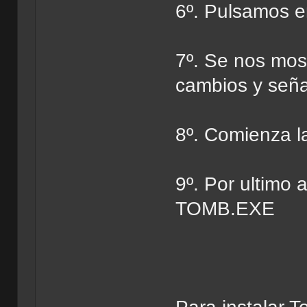
6º. Pulsamos e
7º. Se nos most
cambios y señ
8º. Comienza la
9º. Por ultimo 
TOMB.EXE