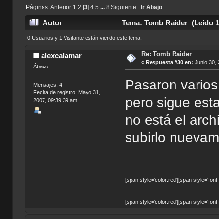
Páginas:
Anterior
1
2
[
3
]
4
5
...
8
Siguiente
Ir Abajo
Autor
Tema: Tomb Raider (Leído 1
0 Usuarios y 1 Visitante están viendo este tema.
Re: Tomb Raider
alexcalamar
«
Respuesta #30 en:
Junio 30, 
Ábaco
Pasaron varios
Mensajes: 4
Fecha de registro: Mayo 31,
pero sigue esta
2007, 09:39:39 am
no está el arch
subirlo nueva
[span style='color:red'][span style='font
[span style='color:red'][span style='font