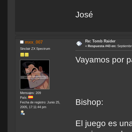
José
Re: Tomb Raider
mxx_007
«
Respuesta #43 en:
Septiembre
Sinclair ZX Spectrum
Vayamos por pa
Mensajes: 209
País:
Bishop:
Fecha de registro: Junio 25,
2005, 17:11:44 pm
El juego es un