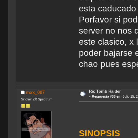
esta caducado y
Porfavor si po
server no nos 
este clasico, x
poder bajarse e
chao pues espe
Re: Tomb Raider
mxx_007
«
Respuesta #33 en:
Julio 15, 
Sinclair ZX Spectrum
SINOPSIS