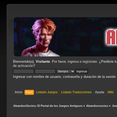
Bienvenido(a),
Visitante
. Por favor,
ingresa
o
regístrate
. ¿Perdiste t
de activación
?
Ingresar con nombre de usuario, contraseña y duración de la sesión
Inicio
Foro
Listado Juegos
Listado Traducciones
Ayuda
Wiki
AbandonSocios: El Portal de los Juegos Antiguos
»
Abandonsocios
»
Ju