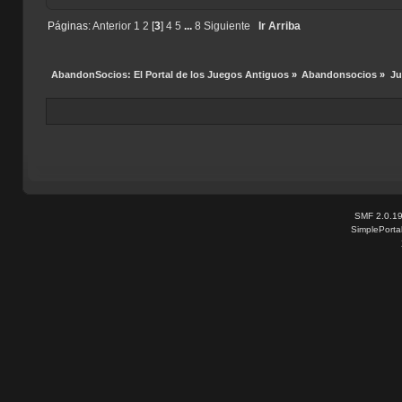
Páginas:
Anterior
1
2
[
3
]
4
5
...
8
Siguiente
Ir Arriba
AbandonSocios: El Portal de los Juegos Antiguos
»
Abandonsocios
»
Ju
SMF 2.0.1
SimplePorta