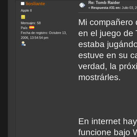
Re: Tomb Raider
liosliante
«
Respuesta #31 en:
Julio 03, 
Apple II
Mi compañero d
Mensajes: 58
País:
en el juego de
Fecha de registro: Octubre 13,
2006, 13:54:54 pm
estaba jugándo
estuve en su c
verdad, la pró
mostrárles.
En internet ha
funcione bajo