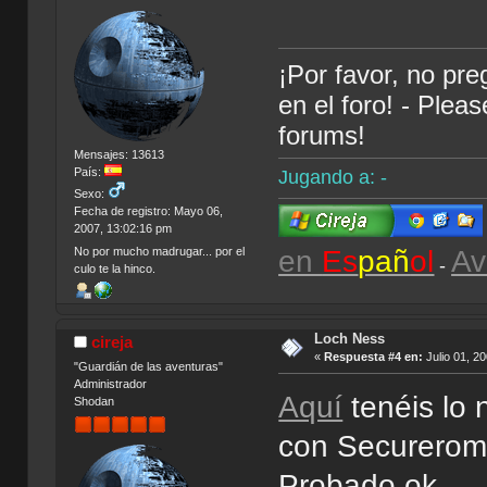
¡Por favor, no pr
en el foro! - Plea
forums!
Mensajes: 13613
País:
Jugando a: -
Sexo:
Fecha de registro: Mayo 06,
2007, 13:02:16 pm
en
Es
pañ
ol
Av
No por mucho madrugar... por el
-
culo te la hinco.
Loch Ness
cireja
«
Respuesta #4 en:
Julio 01, 2
"Guardián de las aventuras"
Administrador
Aquí
tenéis lo 
Shodan
con Securerom
Probado ok.