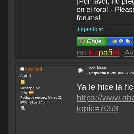
¡Por favor, no pr
en el foro! - Plea
forums!
Jugando a: -
en
Es
pañ
ol
Av
-
Loch Ness
alternati
«
Respuesta #5 en:
Julio 14, 2
Apple II
Ya le hice la fic
Mensajes: 52
País:
https://www.ab
Fecha de registro: Marzo 31,
2007, 14:02:17 pm
topic=7053