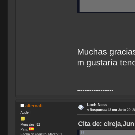
Muchas gracias,
m gustaría tene
--------------------
Loch Ness
alternati
«
Respuesta #2 en:
Junio 29, 2
Apple II
Cita de: cireja,Ju
Mensajes: 52
País:
Fecha de registro: Marzo 31,