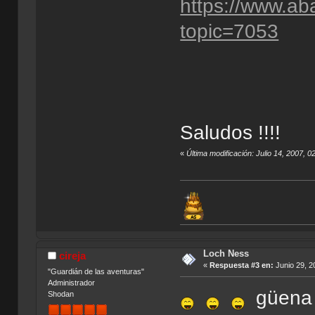
https://www.ab
topic=7053
Saludos !!!!
«
Última modificación: Julio 14, 2007, 0
Loch Ness
cireja
«
Respuesta #3 en:
Junio 29, 2
"Guardián de las aventuras"
Administrador
güena
Shodan