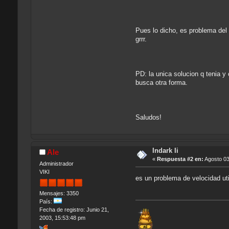
Pues lo dicho, es problema del
grrr.
PD: la unica solucion q tenia 
busca otra forma.
Saludos!
Indark Ii
Ale
«
Respuesta #2 en:
Agosto 03
Administrador
VIKI
es un problema de velocidad uti
Mensajes: 3350
País:
Fecha de registro: Junio 21,
2003, 15:53:48 pm