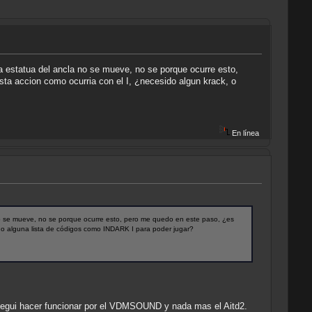
a estatua del ancla no se mueve, no se porque ocurre esto,
sta accion como ocurria con el I, ¿necesido algun krack, o
En línea
no se mueve, no se porque ocurre esto, pero me quedo en este paso, ¿es
k, o alguna lista de códigos como INDARK I para poder jugar?
nsegui hacer funcionar por el VDMSOUND y nada mas el Aitd2.