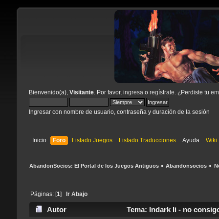
Bienvenido(a),
Visitante
. Por favor,
ingresa
o
regístrate
. ¿Perdiste tu
ema
Ingresar con nombre de usuario, contraseña y duración de la sesión
Inicio
Foro
Listado Juegos
Listado Traducciones
Ayuda
Wiki
AbandonSocios: El Portal de los Juegos Antiguos
»
Abandonsocios
»
N
Páginas: [
1
]
Ir Abajo
Autor
Tema: Indark Ii - no consig