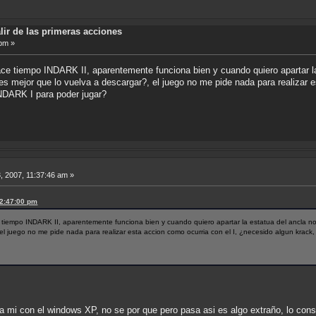
alir de las primeras acciones
 pm »
ce tiempo INDARK II, aparentemente funciona bien y cuando quiero apartar l
s mejor que lo vuelva a descargar?, el juego no me pide nada para realizar e
NDARK I para poder jugar?
, 2007, 11:37:46 am »
12:47:00 pm
 tiempo INDARK II, aparentemente funciona bien y cuando quiero apartar la estatua del ancla 
el juego no me pide nada para realizar esta accion como ocurria con el I, ¿necesido algun krac
 mi con el windows XP, no se por que pero pasa asi es algo extraño, lo co