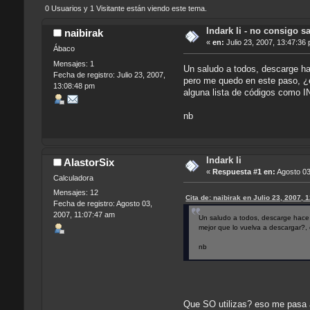
0 Usuarios y 1 Visitante están viendo este tema.
Indark Ii - no consigo s
naibirak
«
en:
Julio 23, 2007, 13:47:36
Ábaco
Mensajes: 1
Un saludo a todos, descarge ha
Fecha de registro: Julio 23, 2007,
pero me quedo en este paso, ¿e
13:08:48 pm
alguna lista de códigos como I
nb
Indark Ii
AlastorSix
«
Respuesta #1 en:
Agosto 03
Calculadora
Mensajes: 12
Cita de: naibirak en Julio 23, 2007, 
Fecha de registro: Agosto 03,
2007, 11:07:47 am
Un saludo a todos, descarge hace
mejor que lo vuelva a descargar?, 
nb
Que SO utilizas? eso me pasa a