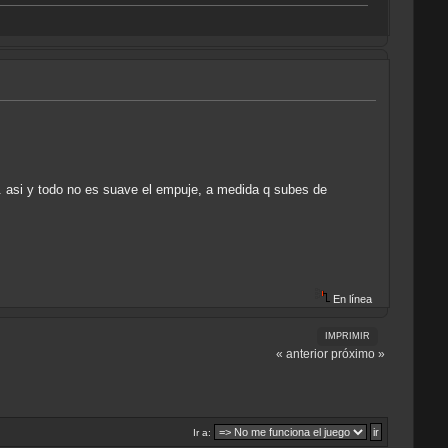
.. asi y todo no es suave el empuje, a medida q subes de
En línea
IMPRIMIR
« anterior
próximo »
Ir a: