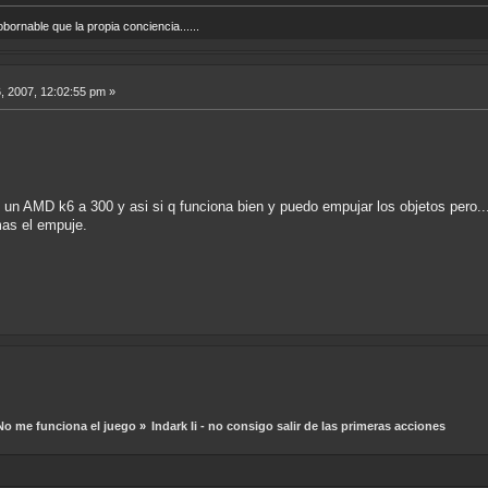
ornable que la propia conciencia......
, 2007, 12:02:55 pm »
n un AMD k6 a 300 y asi si q funciona bien y puedo empujar los objetos pero.
mas el empuje.
No me funciona el juego
»
Indark Ii - no consigo salir de las primeras acciones