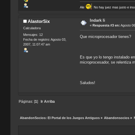
Ale
No hay juez mas justo e insob
Indark Ii
AlastorSix
«
Respuesta #3 en:
Agosto 06
Calculadora
Mensajes: 12
Que microprocesador tienes?
Fecha de registro: Agosto 03,
2007, 11:07:47 am
Es que yo lo tengo instalado e
microprocesador, se relentiza 
Saludos!
Páginas: [
1
]
Ir Arriba
AbandonSocios: El Portal de los Juegos Antiguos
»
Abandonsocios
»