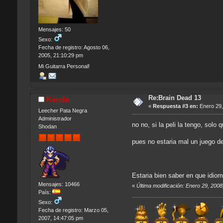
Mensajes: 50
Sexo:
Fecha de registro: Agosto 06,
2005, 21:10:29 pm
Mi Guitarra Personal!
Re:Brain Dead 13
Kendo
«
Respuesta #3 en:
Enero 29,
Leecher Pata Negra
Administrador
no no, si la peli la tengo, solo
Shodan
pues no estaria mal un juego de
Estaria bien saber en que idiom
Mensajes: 10466
«
Última modificación: Enero 29, 200
País:
Sexo:
Fecha de registro: Marzo 05,
2007, 14:47:05 pm