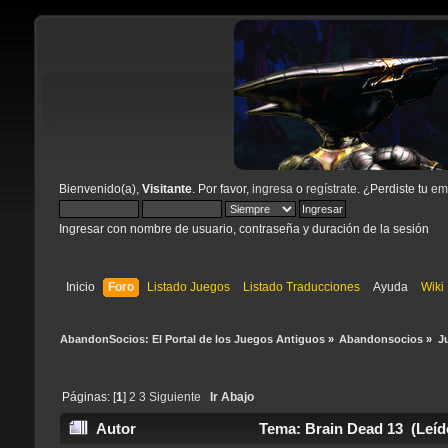
Bienvenido(a),
Visitante
. Por favor,
ingresa
o
regístrate
. ¿Perdiste tu
ema
Ingresar con nombre de usuario, contraseña y duración de la sesión
Inicio
Foro
Listado Juegos
Listado Traducciones
Ayuda
Wiki
AbandonSocios: El Portal de los Juegos Antiguos
»
Abandonsocios
»
J
Páginas: [
1
]
2
3
Siguiente
Ir Abajo
Autor
Tema: Brain Dead 13 (Leíd