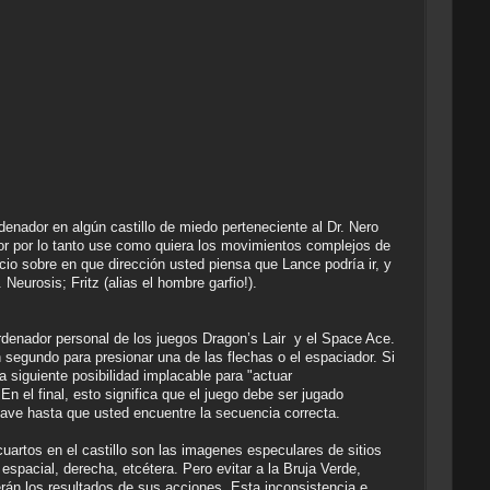
denador en algún castillo de miedo perteneciente al Dr. Nero
or por lo tanto use como quiera los movimientos complejos de
cio sobre en que dirección usted piensa que Lance podría ir, y
eurosis; Fritz (alias el hombre garfio!).
ordenador personal de los juegos Dragon’s Lair y el Space Ace.
segundo para presionar una de las flechas o el espaciador. Si
a siguiente posibilidad implacable para "actuar
 el final, esto significa que el juego debe ser jugado
lave hasta que usted encuentre la secuencia correcta.
artos en el castillo son las imagenes especulares de sitios
espacial, derecha, etcétera. Pero evitar a la Bruja Verde,
serán los resultados de sus acciones. Esta inconsistencia e