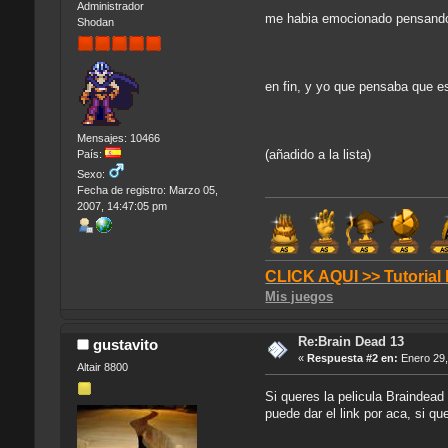
Administrador
me habia emocionado pensando q
Shodan
en fin, y yo que pensaba que es
Mensajes: 10466
(añadido a la lista)
País:
Sexo:
Fecha de registro: Marzo 05,
2007, 14:47:05 pm
CLICK AQUI >> Tutorial
Mis juegos
Re:Brain Dead 13
gustavito
«
Respuesta #2 en:
Enero 29,
Altair 8800
Si queres la pelicula Braindead
puede dar el link por aca, si q