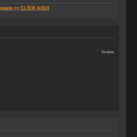
donware << CLICK AQUI
En línea