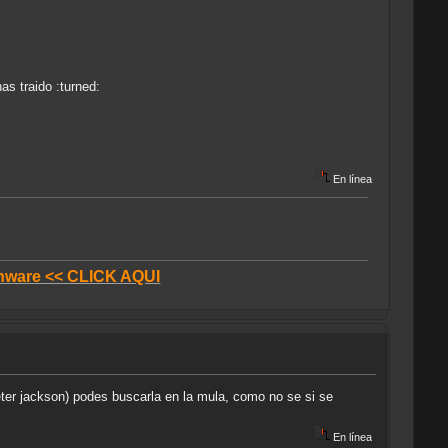
as traido :turned:
En línea
donware << CLICK AQUI
peter jackson) podes buscarla en la mula, como no se si se
En línea