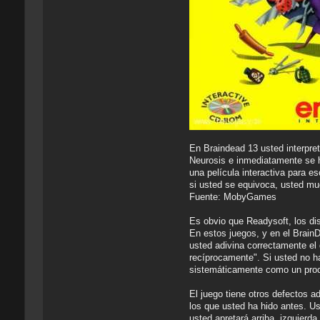
En Braindead 13 usted interpret
Neurosis e inmediatamente se h
una película interactiva para e
si usted se equivoca, usted mue
Fuente: MobyGames
Es obvio que Readysoft, los di
En estos juegos, y en el Brain
usted adivina correctamente el 
recíprocamente". Si usted no h
sistemáticamente como un proce
El juego tiene otros defectos 
los que usted ha hido antes. Us
usted apretará arriba, izquierd