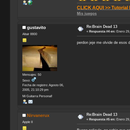
CLICK AQUI >> Tutorial
Mis juegos
Re:Brain Dead 13
gustavito
«
Respuesta #4 en:
Enero 29,
Altair 8800
perdon jeje me olvide de esos d
Mensajes: 50
Sexo:
Fecha de registro: Agosto 06,
2005, 21:10:29 pm
Mi Guitarra Personal!
Re:Brain Dead 13
Nirvanerux
«
Respuesta #5 en:
Enero 29,
Apple II