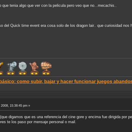
ue tenia algo que ver con la pelicula pero veo que no...mecachis..
o del Quick time event era cosa solo de los dragon lair.. que curiosidad nos h
 básico: como subir, bajar y hacer funcionar juegos aban
 2008, 15:38:45 pm »
 (que digamos que es una referencia del cine gore y encima fue dirigida por 
ueres te los paso por mensaje personal o mail.