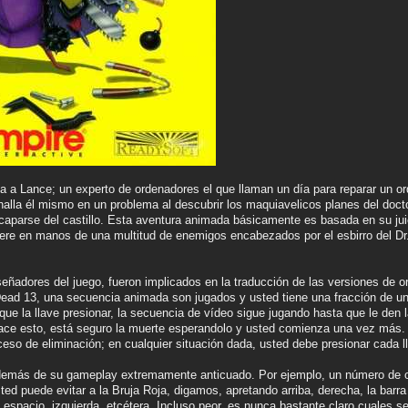
a a Lance; un experto de ordenadores el que llaman un día para reparar un or
alla él mismo en un problema al descubrir los maquiavelicos planes del doct
scaparse del castillo. Esta aventura animada básicamente es basada en su jui
re en manos de una multitud de enemigos encabezados por el esbirro del Dr. N
señadores del juego, fueron implicados en la traducción de las versiones de 
Dead 13, una secuencia animada son jugados y usted tiene una fracción de un 
que la llave presionar, la secuencia de vídeo sigue jugando hasta que le den l
ace esto, está seguro la muerte esperandolo y usted comienza una vez más. En
so de eliminación; en cualquier situación dada, usted debe presionar cada l
además de su gameplay extremamente anticuado. Por ejemplo, un número de cu
ted puede evitar a la Bruja Roja, digamos, apretando arriba, derecha, la barra 
a, espacio, izquierda, etcétera. Incluso peor, es nunca bastante claro cuales 