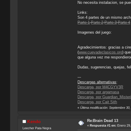
No necesita instalacion, se pu
Links:
Son 4 partes de un mismo archi
Parte 1
Parte 2
Parte 3
Parte 4
Imagenes del juego:
Agradecimientos: gracias a cire
(
www.cuevadeclasicos.org
) que
que alguna vez me respondieron
Dudas, sugerencias, quejas, fel
---
Descargas alternativas
:
Descarga, por M4CGYV3R
Descarga, por argamasa
Descarga, por Guardian_Mister
Descarga, por Cait Sith
«
Última modificación: Septiembre 30
Re:Brain Dead 13
Kendo
«
Respuesta #1 en:
Enero 29,
Leecher Pata Negra