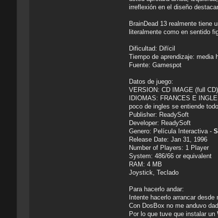
irreflexión en el diseño destac
BrainDead 13 realmente tiene un
literalmente como en sentido f
Dificultad: Difícil
Tiempo de aprendizaje: media 
Fuente: Gamespot
Datos de juego:
VERSION: CD IMAGE (full CD
IDIOMAS: FRANCES E INGLES. No
poco de ingles se entiende tod
Publisher: ReadySoft
Developer: ReadySoft
Genero: Película Interactiva -
S
Release Date: Jan 31, 1996
Number of Players: 1 Player
System: 486/66 or equivalent
RAM: 4 MB
Joystick, Teclado
Para hacerlo andar:
Intente hacerlo arrancar desde
Con DosBox no me anduvo dado
Por lo que tuve que instalar u