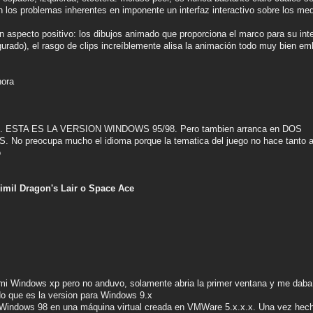
an los problemas inherentes en imponente un interfaz interactivo sobre los me
 aspecto positivo: los dibujos animado que proporciona el marco para su inte
igurado), el rasgo de clips increíblemente alisa la animación todo muy bien
hora
). ESTA ES LA VERSION WINDOWS 95/98. Pero tambien arranca en DOS
 preocupa mucho el idioma porque la tematica del juego no hace tanto al 
o
imil Dragon's Lair o Space Ace
 mi Windows xp pero no anduvo, solamente abria la primer ventana y me daba 
 que es la version para Windows 9.x
n Windows 98 en una máquina virtual creada en VMWare 5.x.x.x. Una vez hech