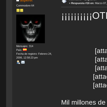
asperet
«
Respuesta #16 en:
Marzo 07, 
Commodore 64
¡¡¡¡¡¡¡¡¡
Mensajes: 314
[att
País:
Fecha de registro: Febrero 24,
[att
2006, 12:58:23 pm
[att
[att
[att
Mil millones de 