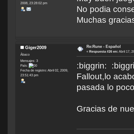
2008, 23:28:02 pm
No podia conse
Muchas gracias[
Re:Rune - Español
Giger2009
«
Respuesta #26 en:
Abril 17, 
Ábaco
Mensajes: 3
:biggrin: :bigg
País:
Fecha de registro: Abril 02, 2009,
Fallout,lo acab
23:51:43 pm
pasada lo poco
Gracias de nu