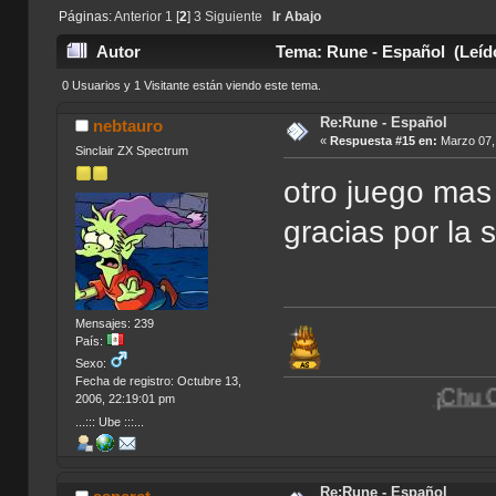
Páginas:
Anterior
1
[
2
]
3
Siguiente
Ir Abajo
Autor
Tema: Rune - Español (Leíd
0 Usuarios y 1 Visitante están viendo este tema.
Re:Rune - Español
nebtauro
«
Respuesta #15 en:
Marzo 07, 
Sinclair ZX Spectrum
otro juego mas
gracias por la 
Mensajes: 239
País:
Sexo:
Fecha de registro: Octubre 13,
¡Chu Chu Ua U
2006, 22:19:01 pm
...::: Ube :::...
Re:Rune - Español