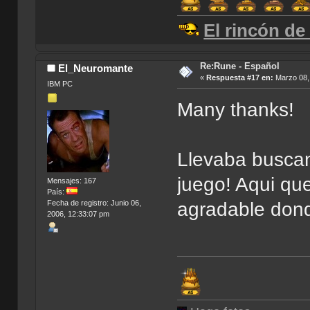
El rincón de
Re:Rune - Español
El_Neuromante
«
Respuesta #17 en:
Marzo 08, 
IBM PC
Many thanks!
Llevaba buscan
juego! Aqui que
Mensajes: 167
País:
Fecha de registro: Junio 06,
agradable dond
2006, 12:33:07 pm