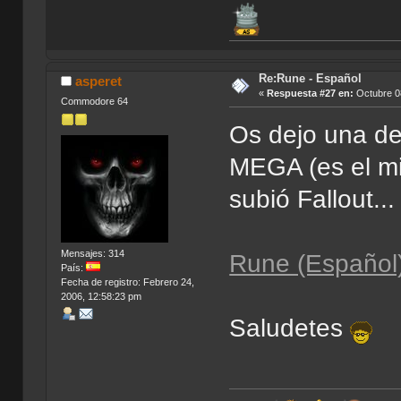
Re:Rune - Español
asperet
«
Respuesta #27 en:
Octubre 08
Commodore 64
Os dejo una de
MEGA (es el m
subió Fallout..
Mensajes: 314
Rune (Español
País:
Fecha de registro: Febrero 24,
2006, 12:58:23 pm
Saludetes