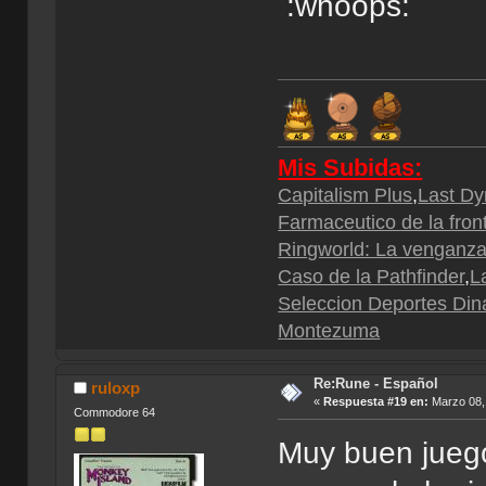
:whoops:
Mis Subidas:
Capitalism Plus
,
Last Dy
Farmaceutico de la fron
Ringworld: La venganza 
Caso de la Pathfinder
,
L
Seleccion Deportes Din
Montezuma
Re:Rune - Español
ruloxp
«
Respuesta #19 en:
Marzo 08, 
Commodore 64
Muy buen juego