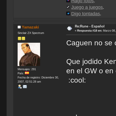
Hago fotos
.
Juego a juegos
.
Digo tontadas
.
Re:Rune - Español
Yamazaki
«
Respuesta #18 en:
Marzo 08, 
Sinclair ZX Spectrum
Caguen no se c
Que jodido Ken
en el GW o en 
Mensajes: 291
País:
Fecha de registro: Diciembre 30,
:cool:
2007, 02:51:28 am