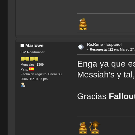
Re:Rune - Español
Marlowe
«
Respuesta #22 en:
Marzo 27, 
IBM Roadrunner
Enga ya que es
Mensajes: 1369
País:
Messiah's y ta
Fecha de registro: Enero 30,
2006, 15:10:37 pm
Gracias
Fallou