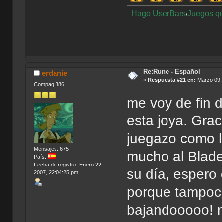
Hago UserBars
Juegos q
/
Re:Rune - Español
erdanie
«
Respuesta #21 en:
Marzo 09, 
Compaq 386
me voy de fin 
esta joya. Grac
juegazo como l
Mensajes: 675
mucho al Blad
País:
Fecha de registro: Enero 22,
su día, espero
2007, 22:04:25 pm
porque tampoc
bajandooooo! m