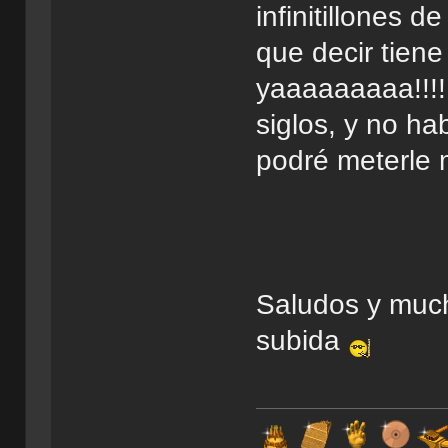
infinitillones d
que decir tien
yaaaaaaaaa!!!
siglos, y no ha
podré meterle 
Saludos y much
subida