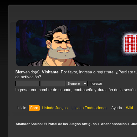
Bienvenido(a),
Visitante
. Por favor,
ingresa
o
regístrate
. ¿Perdiste t
de activación
?
Ingresar con nombre de usuario, contraseña y duración de la sesión
Inicio
Foro
Listado Juegos
Listado Traducciones
Ayuda
Wiki
AbandonSocios: El Portal de los Juegos Antiguos
»
Abandonsocios
»
Ju