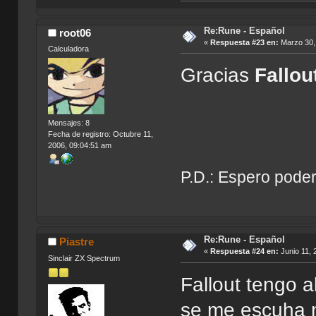
Re:Rune - Español
root06
«
Respuesta #23 en:
Marzo 30, 
Calculadora
Gracias
Fallou
Mensajes: 8
Fecha de registro: Octubre 11,
2006, 09:04:51 am
P.D.: Espero pode
Re:Rune - Español
Piastre
«
Respuesta #24 en:
Junio 11, 
Sinclair ZX Spectrum
Fallout tengo 
se me escuha m