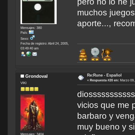
pero no lo he j
muchos juegos 
aporte..., rec
Mensajes: 380
País:
Sexo:
Fecha de registro: Abril 24, 2005,
03:49:40 am
Re:Rune - Español
Grondoval
«
Respuesta #20 en:
Marzo 09, 
VIKI
diosssssssssss
vicios que me 
barbaro y veng
muy bueno y si 
Mensajes: 3404