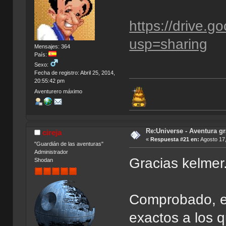
https://drive
usp=sharing
Mensajes: 364
País:
Sexo:
Fecha de registro: Abril 25, 2014,
20:55:42 pm
Aventurero máximo
Re:Universe - Aventura gr
cireja
«
Respuesta #21 en:
Agosto 17,
"Guardián de las aventuras"
Administrador
Gracias kelmer
Shodan
Comprobado, es
exactos a los 