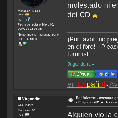
molestado ni e
Mensajes: 13614
del CD
País:
Sexo:
Fecha de registro: Mayo 06,
2007, 13:02:16 pm
No por mucho madrugar... por el
¡Por favor, no pr
culo te la hinco.
en el foro! - Plea
forums!
Jugando a: -
en
Es
pañ
ol
Av
-
Re:Universe - Aventura gr
Virgondio
«
Respuesta #22 en:
Diciembre 
Calculadora
Mensajes: 10
Alguien vio la 
País: