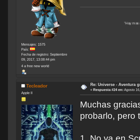
"Hay mas de un Universo p
Mensajes: 1575
País:
Fecha de registro: Septiembre
09, 2017, 13:08:44 pm
4 a free new world
Re: Universe - Aventura g
Tecleador
«
Respuesta #24 en:
Agosto 16,
Apple II
Muchas gracias
probarlo, pero
1. No va en S