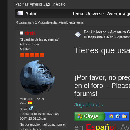
Páginas:
Anterior
1
[
2
]
Ir Abajo
Autor
Tema: Universe - Aventura g
0 Usuarios y 1 Visitante están viendo este tema.
Re: Universe - Aventura G
cireja
«
Respuesta #15 en:
Septiembre
"Guardián de las aventuras"
Administrador
Tienes que us
Shodan
¡Por favor, no pr
en el foro! - Plea
forums!
Mensajes: 13614
País:
Jugando a: -
Sexo:
Fecha de registro: Mayo 06,
2007, 13:02:16 pm
en
Es
pañ
ol
Av
No por mucho madrugar... por el
-
culo te la hinco.