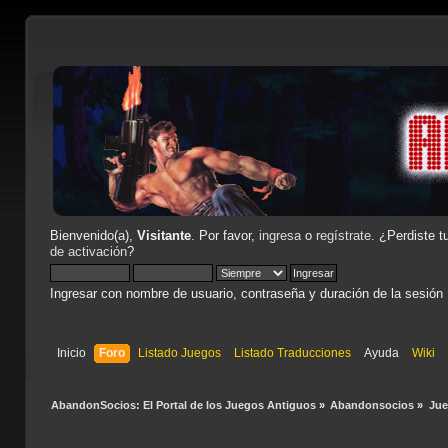
Bienvenido(a),
Visitante
. Por favor,
ingresa
o
regístrate
. ¿Perdiste t
de activación
?
Ingresar con nombre de usuario, contraseña y duración de la sesión
Inicio
Foro
Listado Juegos
Listado Traducciones
Ayuda
Wiki
AbandonSocios: El Portal de los Juegos Antiguos
»
Abandonsocios
»
Ju