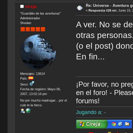
Re: Universe - Aventura g
cireja
«
Respuesta #26 en:
Junio 15, 
"Guardián de las aventuras"
Administrador
A ver. No se d
Shodan
otras personas.
(o el post) do
En fin...
Mensajes: 13614
País:
¡Por favor, no pr
Sexo:
Fecha de registro: Mayo 06,
en el foro! - Plea
2007, 13:02:16 pm
forums!
No por mucho madrugar... por el
culo te la hinco.
Jugando a: -