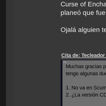
Curse of Enchan
planeó que fue
Ojalá alguien 
Cita de: Tecleador
Muchas gracias po
tengo algunas du
1. No va en Scu
2. ¿La versión CD