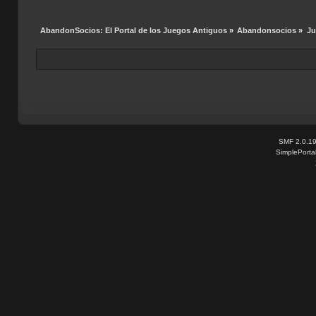
AbandonSocios: El Portal de los Juegos Antiguos
»
Abandonsocios
»
Ju
SMF 2.0.1
SimplePorta