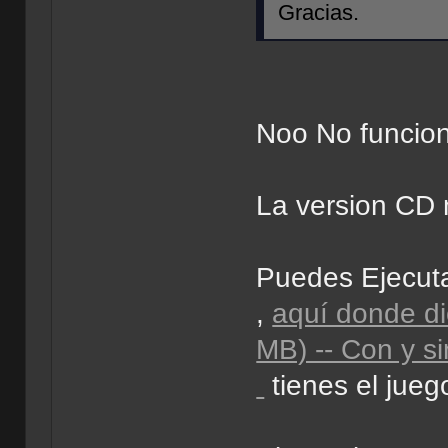
Gracias.
Noo No funci
La version CD n
Puedes Ejecuta
,
aquí donde d
MB) -- Con y si
tienes el jueg