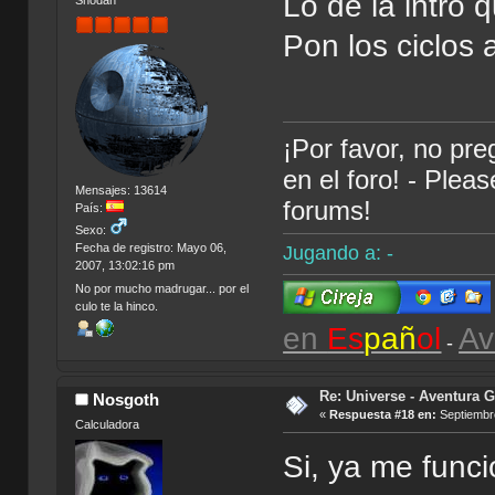
Lo de la intro 
Shodan
Pon los ciclos
¡Por favor, no pr
en el foro! - Plea
Mensajes: 13614
forums!
País:
Sexo:
Fecha de registro: Mayo 06,
Jugando a: -
2007, 13:02:16 pm
No por mucho madrugar... por el
culo te la hinco.
en
Es
pañ
ol
Av
-
Re: Universe - Aventura G
Nosgoth
«
Respuesta #18 en:
Septiembre
Calculadora
Si, ya me funci