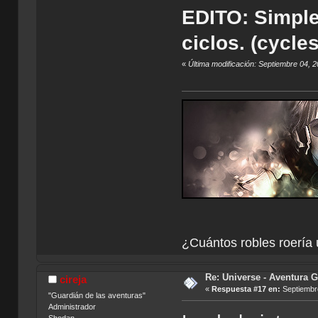
EDITO: Simple
ciclos. (cycle
«
Última modificación: Septiembre 04, 
¿Cuántos robles roería 
Re: Universe - Aventura G
cireja
«
Respuesta #17 en:
Septiembre
"Guardián de las aventuras"
Administrador