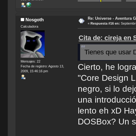
Re: Universe - Aventura G
Nosgoth
«
Respuesta #16 en:
Septiembre
Calculadora
Cita de: cireja en
Tienes que usar
Mensajes: 22
Cierto, he log
Fecha de registro: Agosto 13,
2009, 15:46:16 pm
"Core Design L
negro, si lo de
una introducció
lento eh xD Ha
DOSBox? Un sa