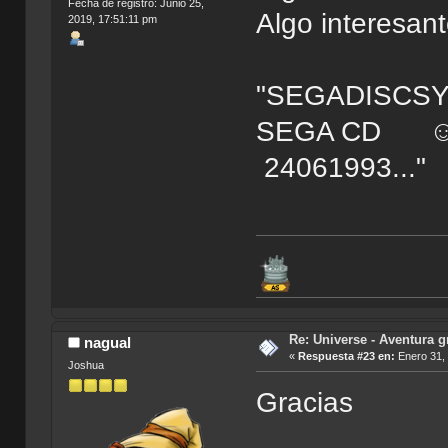
Fecha de registro: Junio 25,
Algo interesant
2019, 17:51:11 pm
"SEGADISCS
SEGA C
24061993..."
Re: Universe - Aventura g
nagual
«
Respuesta #23 en:
Enero 31, 
Joshua
Gracias