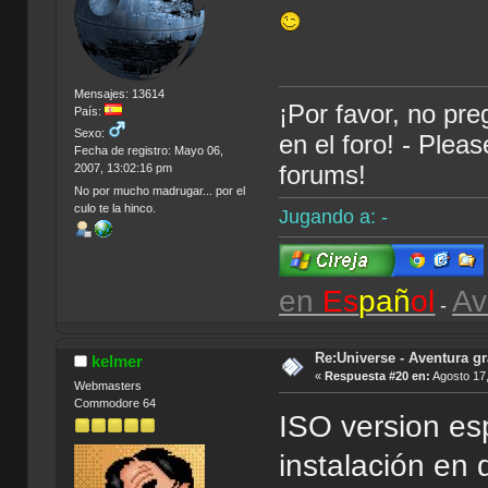
Mensajes: 13614
¡Por favor, no pr
País:
Sexo:
en el foro! - Plea
Fecha de registro: Mayo 06,
forums!
2007, 13:02:16 pm
No por mucho madrugar... por el
culo te la hinco.
Jugando a: -
en
Es
pañ
ol
Av
-
Re:Universe - Aventura gr
kelmer
«
Respuesta #20 en:
Agosto 17,
Webmasters
Commodore 64
ISO version esp
instalación en 