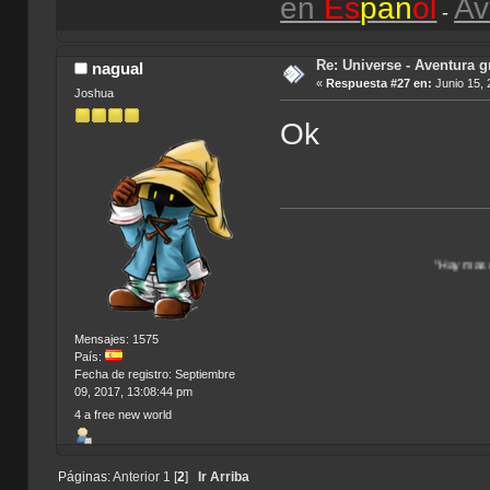
en
Es
pañ
ol
Av
-
Re: Universe - Aventura g
nagual
«
Respuesta #27 en:
Junio 15, 
Joshua
Ok
"Hay mas de un Universo p
Mensajes: 1575
País:
Fecha de registro: Septiembre
09, 2017, 13:08:44 pm
4 a free new world
Páginas:
Anterior
1
[
2
]
Ir Arriba