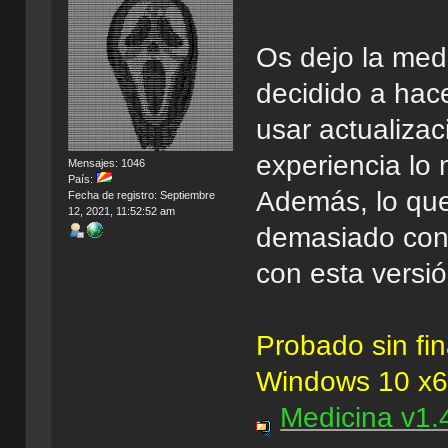
Os dejo la medi
decidido a hac
usar actualizac
experiencia lo 
Mensajes: 1046
País:
Además, lo que
Fecha de registro: Septiembre
12, 2021, 11:52:52 am
demasiado con
con esta versió
Probado sin fi
Windows 10 x
Medicina v1.