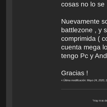
cosas no lo se 
Nuevamente soli
battlezone , y 
comprimida ( co
cuenta mega l
tengo Pc y Andr
Gracias !
«
Última modificación: Mayo 24, 2020, 
"Hay mas de un Universo por 