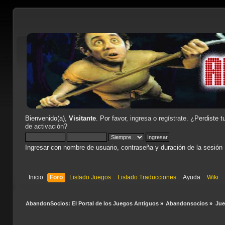
Bienvenido(a),
Visitante
. Por favor,
ingresa
o
regístrate
. ¿Perdiste t
de activación
?
Ingresar con nombre de usuario, contraseña y duración de la sesión
Inicio
Foro
Listado Juegos
Listado Traducciones
Ayuda
Wiki
AbandonSocios: El Portal de los Juegos Antiguos
»
Abandonsocios
»
Ju