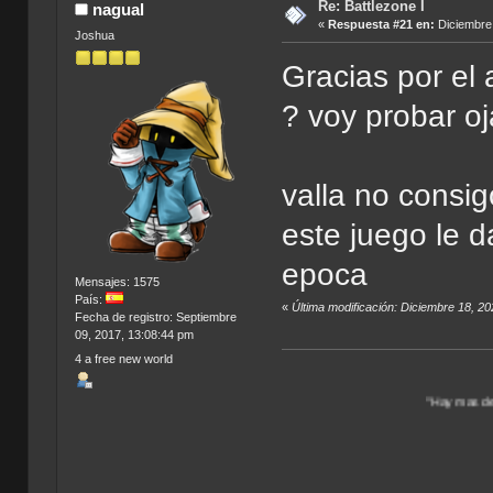
Re: Battlezone I
nagual
«
Respuesta #21 en:
Diciembre 
Joshua
Gracias por el 
? voy probar o
valla no consigo
este juego le 
epoca
Mensajes: 1575
País:
«
Última modificación: Diciembre 18, 2
Fecha de registro: Septiembre
09, 2017, 13:08:44 pm
4 a free new world
"Hay mas de un Universo por 