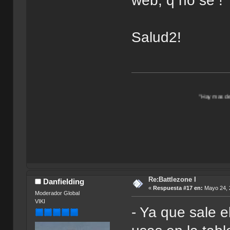
web, q no se !
Salud2!
"Hay mas de un Universo por 
Re:Battlezone I
Danfielding
«
Respuesta #17 en:
Mayo 24, 
Moderador Global
VIKI
- Ya que sale 