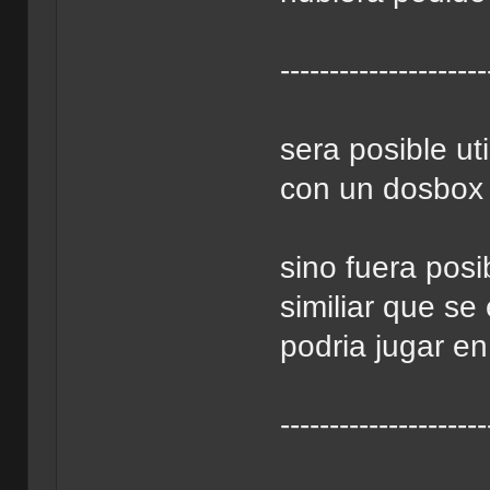
---------------------
sera posible ut
con un dosbox
sino fuera posi
similiar que s
podria jugar en
---------------------