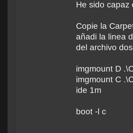
He sido capaz d
Copie la Carp
añadi la linea
del archivo do
imgmount D .\C
imgmount C .\C
ide 1m
boot -l c