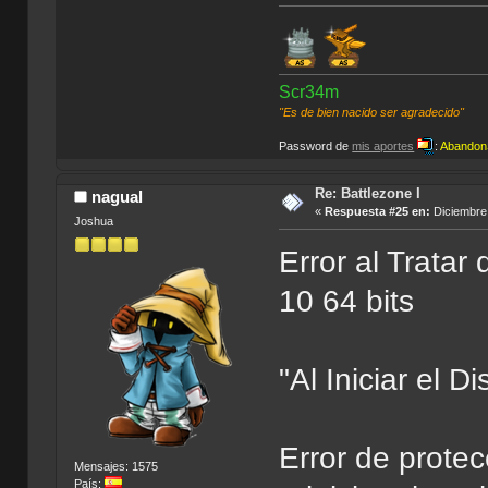
Scr34m
"Es de bien nacido ser agradecido"
Password de
mis aportes
:
Abandon
Re: Battlezone I
nagual
«
Respuesta #25 en:
Diciembre 
Joshua
Error al Tratar
10 64 bits
"Al Iniciar el D
Error de prote
Mensajes: 1575
País: