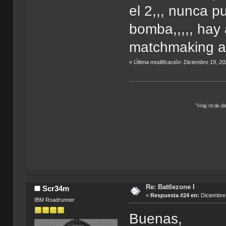
el 2,,, nunca p
bomba,,,,, hay
matchmaking ab
«
Última modificación: Diciembre 19, 2
"Hay mas de un Universo por 
Re: Battlezone I
Scr34m
«
Respuesta #24 en:
Diciembre 
IBM Roadrunner
Buenas,