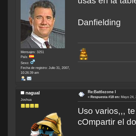
usas en la tabl
Danfielding
Mensajes: 3251
País:
Sexo:
Fecha de registro: Julio 31, 2007,
10:26:39 am
Re:Battlezone I
nagual
«
Respuesta #18 en:
Mayo 24, 
Joshua
Uso varios,,, t
cOmpartir el d