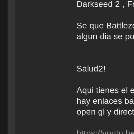
Darkseed 2 , F
Se que Battlezo
algun dia se po
Salud2!
Aqui tienes el 
hay enlaces baj
open gl y dire
https://youtu.