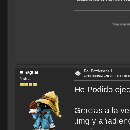
"Hay mas de un Universo por 
Re: Battlezone I
nagual
«
Respuesta #26 en:
Diciembre 
Joshua
He Podido ejecu
Gracias a la ve
.img y añadien