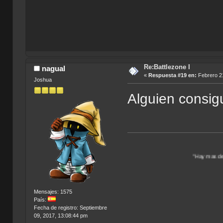
Re:Battlezone I
nagual
«
Respuesta #19 en:
Febrero 21
Joshua
Alguien consigu
"Hay mas de un Universo por 
Mensajes: 1575
País:
Fecha de registro: Septiembre
09, 2017, 13:08:44 pm