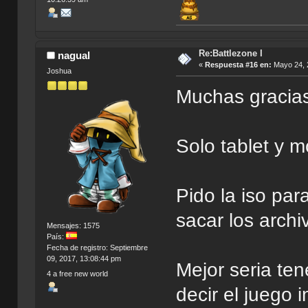
Re:Battlezone I
nagual
«
Respuesta #16 en:
Mayo 24, 
Joshua
Muchas gracias
Solo tablet y m
Pido la iso par
sacar los archi
Mensajes: 1575
País:
Fecha de registro: Septiembre
09, 2017, 13:08:44 pm
Mejor seria ten
4 a free new world
decir el juego 