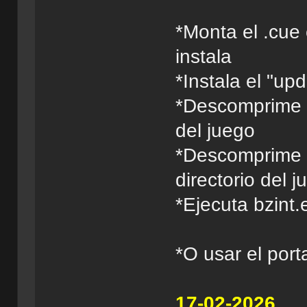
*Monta el .cue 
instala
*Instala el "up
*Descomprime y
del juego
*Descomprime y 
directorio del 
*Ejecuta bzint.
*O usar el port
17-02-2026