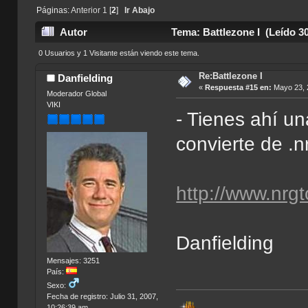
Páginas:
Anterior
1
[
2
]
Ir Abajo
Autor
Tema: Battlezone I (Leído 3
0 Usuarios y 1 Visitante están viendo este tema.
Re:Battlezone I
Danfielding
«
Respuesta #15 en:
Mayo 23, 
Moderador Global
VIKI
- Tienes ahí un
convierte de .nr
http://www.nrg
Danfielding
Mensajes: 3251
País:
Sexo:
Fecha de registro: Julio 31, 2007,
10:26:39 am