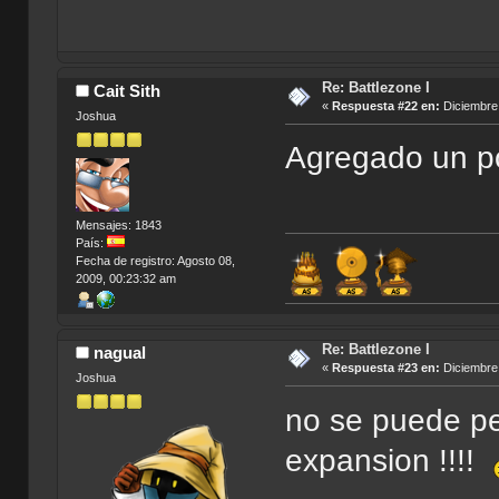
Re: Battlezone I
Cait Sith
«
Respuesta #22 en:
Diciembre 
Joshua
Agregado un po
Mensajes: 1843
País:
Fecha de registro: Agosto 08,
2009, 00:23:32 am
Re: Battlezone I
nagual
«
Respuesta #23 en:
Diciembre 
Joshua
no se puede ped
expansion !!!!