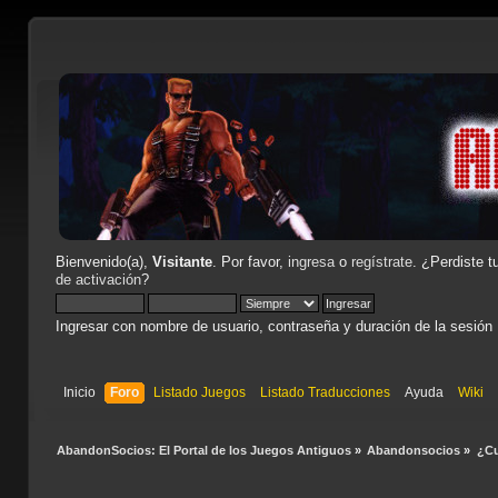
Bienvenido(a),
Visitante
. Por favor,
ingresa
o
regístrate
. ¿Perdiste t
de activación
?
Ingresar con nombre de usuario, contraseña y duración de la sesión
Inicio
Foro
Listado Juegos
Listado Traducciones
Ayuda
Wiki
AbandonSocios: El Portal de los Juegos Antiguos
»
Abandonsocios
»
¿Cu