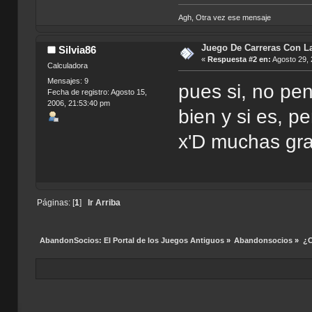
Agh, Otra vez ese mensaje
Juego De Carreras Con L
Silvia86
«
Respuesta #2 en:
Agosto 29, 
Calculadora
Mensajes: 9
pues si, no pen
Fecha de registro: Agosto 15,
2006, 21:53:40 pm
bien y si es, p
x'D muchas gra
Páginas: [
1
]
Ir Arriba
AbandonSocios: El Portal de los Juegos Antiguos
»
Abandonsocios
»
¿C