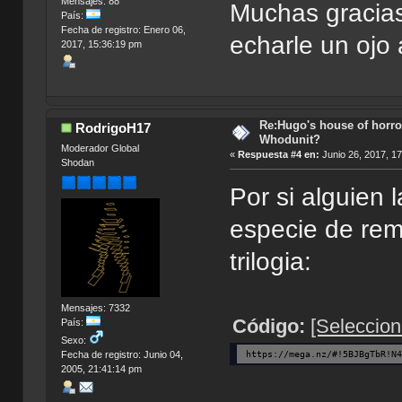
Mensajes: 88
Muchas gracias
País:
Fecha de registro: Enero 06,
echarle un ojo 
2017, 15:36:19 pm
Re:Hugo's house of horro
RodrigoH17
Whodunit?
Moderador Global
«
Respuesta #4 en:
Junio 26, 2017, 1
Shodan
Por si alguien 
especie de rem
trilogia:
Mensajes: 7332
Código:
[Seleccion
País:
Sexo:
https://mega.nz/#!5BJBgTbR!N
Fecha de registro: Junio 04,
2005, 21:41:14 pm