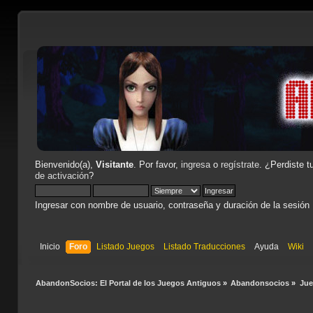
Bienvenido(a),
Visitante
. Por favor,
ingresa
o
regístrate
. ¿Perdiste t
de activación
?
Ingresar con nombre de usuario, contraseña y duración de la sesión
Inicio
Foro
Listado Juegos
Listado Traducciones
Ayuda
Wiki
AbandonSocios: El Portal de los Juegos Antiguos
»
Abandonsocios
»
Ju