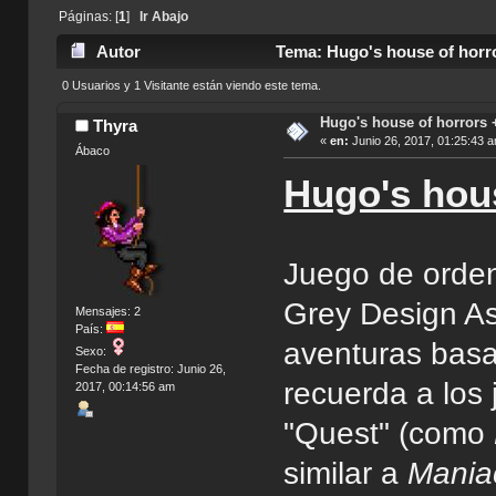
Páginas: [
1
]
Ir Abajo
Autor
Tema: Hugo's house of horro
0 Usuarios y 1 Visitante están viendo este tema.
Hugo's house of horrors 
Thyra
«
en:
Junio 26, 2017, 01:25:43 
Ábaco
Hugo's hou
Juego de orde
Grey Design A
Mensajes: 2
País:
aventuras bas
Sexo:
Fecha de registro: Junio 26,
recuerda a los
2017, 00:14:56 am
"Quest" (como
similar a
Mania