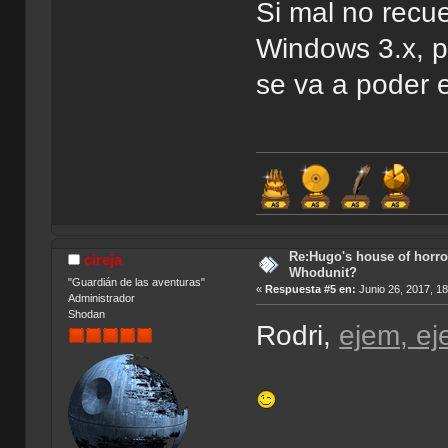
Si mal no recu
Windows 3.x, p
se va a poder e
Re:Hugo's house of horro
cireja
Whodunit?
"Guardián de las aventuras"
«
Respuesta #5 en:
Junio 26, 2017, 1
Administrador
Shodan
Rodri,
ejem, ej