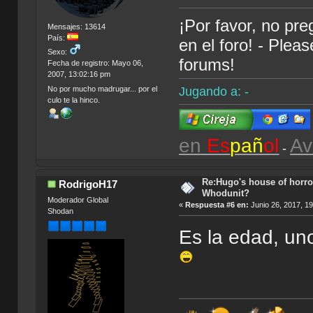
¡Por favor, no pr
Mensajes: 13614
País:
en el foro! - Plea
Sexo:
forums!
Fecha de registro: Mayo 06,
2007, 13:02:16 pm
Jugando a: -
No por mucho madrugar... por el
culo te la hinco.
en
Es
pañ
ol
Av
-
Re:Hugo's house of horro
RodrigoH17
Whodunit?
Moderador Global
«
Respuesta #6 en:
Junio 26, 2017, 1
Shodan
Es la edad, un