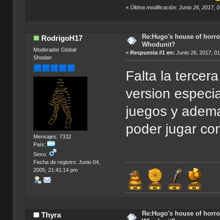
«
Última modificación: Junio 26, 2017,
Re:Hugo's house of horro
RodrigoH17
Whodunit?
Moderador Global
«
Respuesta #1 en:
Junio 26, 2017, 0
Shodan
Falta la tercer
version especi
juegos y adema
poder jugar co
Mensajes: 7332
País:
Sexo:
Fecha de registro: Junio 04,
2005, 21:41:14 pm
Re:Hugo's house of horro
Thyra