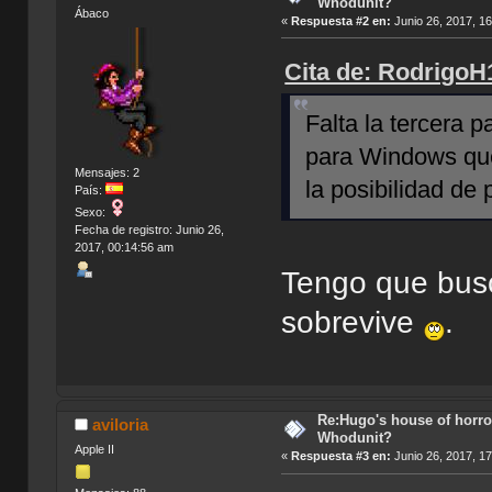
Whodunit?
Ábaco
«
Respuesta #2 en:
Junio 26, 2017, 1
Cita de: RodrigoH
Falta la tercera 
para Windows que
Mensajes: 2
la posibilidad de
País:
Sexo:
Fecha de registro: Junio 26,
2017, 00:14:56 am
Tengo que busc
sobrevive
.
Re:Hugo's house of horro
aviloria
Whodunit?
Apple II
«
Respuesta #3 en:
Junio 26, 2017, 1