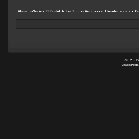
AbandonSocios: El Portal de los Juegos Antiguos
»
Abandonsocios
»
Ca
SMF 2.0.1
SimplePorta