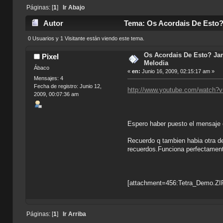
Páginas: [
1
]
Ir Abajo
Autor
Tema: Os Acordais De Esto? 
0 Usuarios y 1 Visitante están viendo este tema.
Os Acordais De Esto? Ja
Pixel
Melodia
Ábaco
«
en:
Junio 16, 2009, 02:15:17 am »
Mensajes: 4
Fecha de registro: Junio 12,
http://www.youtube.com/watch
2009, 00:07:36 am
Espero haber puesto el mensaje e
Recuerdo q tambien habia otra de
recuerdos.Funciona perfectamen
[attachment=456:Tetra_Demo.ZI
Páginas: [
1
]
Ir Arriba